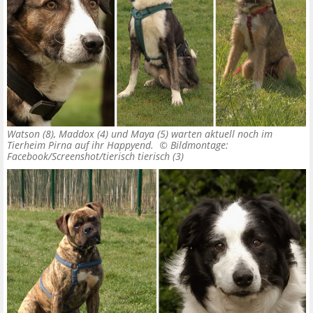
Watson (8), Maddox (4) und Maya (5) warten aktuell noch im
Tierheim Pirna auf ihr Happyend. ©
Bildmontage:
Facebook/Screenshot/tierisch tierisch (3)