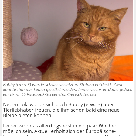
Bobby (circa 3) wurde schwer verletzt in Stolpen entdeckt. Zwar
konnte ihm das Leben gerettet werden, leider verlor er dabei jedoch
ein Bein. ©
Facebook/Screenshot/tierisch tierisch
Neben Loki würde sich auch Bobby (etwa 3) über
Tierliebhaber freuen, die ihm schon bald eine neue
Bleibe bieten können.
Leider wird das allerdings erst in ein paar Wochen
möglich sein. Aktuell erholt sich der Europäische-