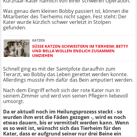
Kurzhaar-Kater nämlich von einer schweren Operation.
Was genau dem kleinen Bobby passiert ist, können die
Mitarbeiter des Tierheims nicht sagen. Fest steht: Der
Kater wurde kürzlich schwer verletzt in Stolpen
gefunden.
KATZEN
SÜSSE KATZEN-SCHWESTERN IM TIERHEIM: BETTY U
ND BELLA WOLLEN ENDLICH ZUSAMMEN U
MZIEHEN
Schnell ging es mit der Samtpfote daraufhin zum
Tierarzt, wo Bobby das Leben gerettet werden konnte.
Allerdings musste ihm dafür das Bein amputiert werden.
Nach dem Eingriff erholt sich der rote Kater nun in
seinem Zimmer und wird von seinen Pflegern liebevoll
umsorgt.
Da er aktuell noch im Heilungsprozess steckt - so
wurden ihm erst die Fäden gezogen -, wird es noch
etwas dauern, bis er vermittelt werden kann. Wenn
es so weit ist, wünscht sich das Tierheim für den
Kater, dass er aufgrund seiner nur drei Beine ein