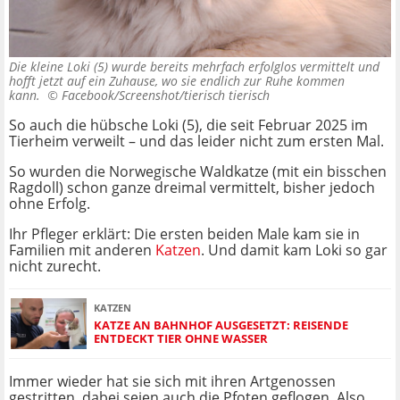
Die kleine Loki (5) wurde bereits mehrfach erfolglos vermittelt und
hofft jetzt auf ein Zuhause, wo sie endlich zur Ruhe kommen
kann. ©
Facebook/Screenshot/tierisch tierisch
So auch die hübsche Loki (5), die seit Februar 2025 im
Tierheim verweilt – und das leider nicht zum ersten Mal.
So wurden die Norwegische Waldkatze (mit ein bisschen
Ragdoll) schon ganze dreimal vermittelt, bisher jedoch
ohne Erfolg.
Ihr Pfleger erklärt: Die ersten beiden Male kam sie in
Familien mit anderen
Katzen
. Und damit kam Loki so gar
nicht zurecht.
KATZEN
KATZE AN BAHNHOF AUSGESETZT: REISENDE
ENTDECKT TIER OHNE WASSER
Immer wieder hat sie sich mit ihren Artgenossen
gestritten, dabei seien auch die Pfoten geflogen. Also