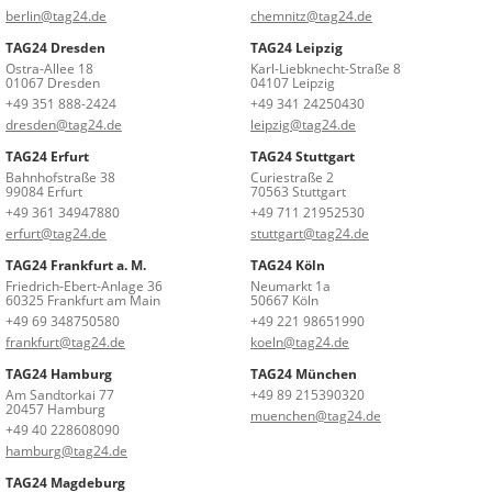
berlin@tag24.de
chemnitz@tag24.de
TAG24 Dresden
TAG24 Leipzig
Ostra-Allee 18
Karl-Liebknecht-Straße 8
01067 Dresden
04107 Leipzig
+49 351 888-2424
+49 341 24250430
dresden@tag24.de
leipzig@tag24.de
TAG24 Erfurt
TAG24 Stuttgart
Bahnhofstraße 38
Curiestraße 2
99084 Erfurt
70563 Stuttgart
+49 361 34947880
+49 711 21952530
erfurt@tag24.de
stuttgart@tag24.de
TAG24 Frankfurt a. M.
TAG24 Köln
Friedrich-Ebert-Anlage 36
Neumarkt 1a
60325 Frankfurt am Main
50667 Köln
+49 69 348750580
+49 221 98651990
frankfurt@tag24.de
koeln@tag24.de
TAG24 Hamburg
TAG24 München
Am Sandtorkai 77
+49 89 215390320
20457 Hamburg
muenchen@tag24.de
+49 40 228608090
hamburg@tag24.de
TAG24 Magdeburg