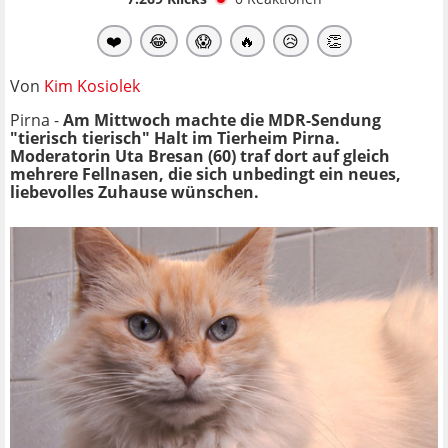
❤️
😂
😱
🔥
😥
👏
Von
Kim Kosiolek
Pirna -
Am Mittwoch machte die MDR-Sendung
"tierisch tierisch" Halt im Tierheim Pirna.
Moderatorin
Uta Bresan (60) traf dort auf gleich
mehrere Fellnasen, die sich unbedingt ein neues,
liebevolles Zuhause wünschen.