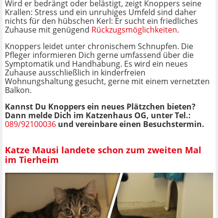
Wird er bedrängt oder belästigt, zeigt Knoppers seine
Krallen: Stress und ein unruhiges Umfeld sind daher
nichts für den hübschen Kerl: Er sucht ein friedliches
Zuhause mit genügend
Rückzugsmöglichkeiten
.
Knoppers leidet unter chronischem Schnupfen. Die
Pfleger informieren Dich gerne umfassend über die
Symptomatik und Handhabung. Es wird ein neues
Zuhause ausschließlich in kinderfreien
Wohnungshaltung gesucht, gerne mit einem vernetzten
Balkon.
Kannst Du Knoppers ein neues Plätzchen bieten?
Dann melde Dich im
Katzenhaus OG, unter Tel.:
089/92100036
und vereinbare einen Besuchstermin.
Katze Mausi landete schon zum zweiten Mal
im Tierheim