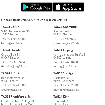
Unsere Redaktionen direkt für Dich vor Ort:
TAG24 Berlin
TAG24 Chemnitz
Schönhauser Allee 36
Am Rathaus 2
10435 Berlin
09111 Chemnitz
+49 30 120880900
+49 371 6906600
berlin@tag24.de
chemnitz@tag24.de
TAG24 Dresden
TAG24 Leipzig
Ostra-Allee 18
Karl-Liebknecht-Straße 8
01067 Dresden
04107 Leipzig
+49 351 888-2424
+49 341 24250430
dresden@tag24.de
leipzig@tag24.de
TAG24 Erfurt
TAG24 Stuttgart
Bahnhofstraße 38
Curiestraße 2
99084 Erfurt
70563 Stuttgart
+49 361 34947880
+49 711 21952530
erfurt@tag24.de
stuttgart@tag24.de
TAG24 Frankfurt a. M.
TAG24 Köln
Friedrich-Ebert-Anlage 36
Neumarkt 1a
60325 Frankfurt am Main
50667 Köln