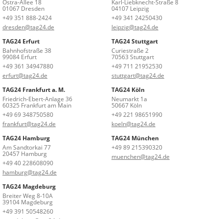
Ostra-Allee 18
Karl-Liebknecht-Straße 8
01067 Dresden
04107 Leipzig
+49 351 888-2424
+49 341 24250430
dresden@tag24.de
leipzig@tag24.de
TAG24 Erfurt
TAG24 Stuttgart
Bahnhofstraße 38
Curiestraße 2
99084 Erfurt
70563 Stuttgart
+49 361 34947880
+49 711 21952530
erfurt@tag24.de
stuttgart@tag24.de
TAG24 Frankfurt a. M.
TAG24 Köln
Friedrich-Ebert-Anlage 36
Neumarkt 1a
60325 Frankfurt am Main
50667 Köln
+49 69 348750580
+49 221 98651990
frankfurt@tag24.de
koeln@tag24.de
TAG24 Hamburg
TAG24 München
Am Sandtorkai 77
+49 89 215390320
20457 Hamburg
muenchen@tag24.de
+49 40 228608090
hamburg@tag24.de
TAG24 Magdeburg
Breiter Weg 8-10A
39104 Magdeburg
+49 391 50548260