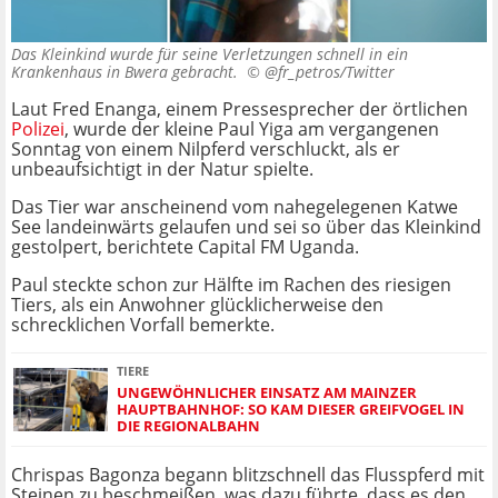
Das Kleinkind wurde für seine Verletzungen schnell in ein
Krankenhaus in Bwera gebracht. ©
@fr_petros/Twitter
Laut Fred Enanga, einem Pressesprecher der örtlichen
Polizei
, wurde der kleine Paul Yiga am vergangenen
Sonntag von einem Nilpferd verschluckt, als er
unbeaufsichtigt in der Natur spielte.
Das Tier war anscheinend vom nahegelegenen Katwe
See landeinwärts gelaufen und sei so über das Kleinkind
gestolpert, berichtete Capital FM Uganda.
Paul steckte schon zur Hälfte im Rachen des riesigen
Tiers, als ein Anwohner glücklicherweise den
schrecklichen Vorfall bemerkte.
TIERE
UNGEWÖHNLICHER EINSATZ AM MAINZER
HAUPTBAHNHOF: SO KAM DIESER GREIFVOGEL IN
DIE REGIONALBAHN
Chrispas Bagonza begann blitzschnell das Flusspferd mit
Steinen zu beschmeißen, was dazu führte, dass es den