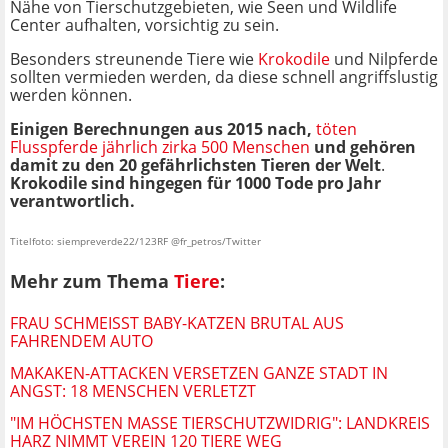
Nähe von Tierschutzgebieten, wie Seen und Wildlife
Center aufhalten, vorsichtig zu sein.
Besonders streunende Tiere wie
Krokodile
und Nilpferde
sollten vermieden werden, da diese schnell angriffslustig
werden können.
Einigen Berechnungen aus 2015 nach,
töten
Flusspferde jährlich zirka 500 Menschen
und gehören
damit zu den 20 gefährlichsten Tieren der Welt
.
Krokodile sind hingegen für 1000 Tode pro Jahr
verantwortlich.
Titelfoto: siempreverde22/123RF @fr_petros/Twitter
Mehr zum Thema
Tiere
:
FRAU SCHMEISST BABY-KATZEN BRUTAL AUS F
AHRENDEM AUTO
MAKAKEN-ATTACKEN VERSETZEN GANZE STADT IN
ANGST: 18 MENSCHEN VERLETZT
"IM HÖCHSTEN MASSE TIERSCHUTZWIDRIG": LANDKREIS H
ARZ NIMMT VEREIN 120 TIERE WEG