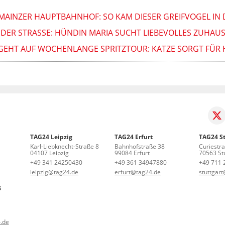
AINZER HAUPTBAHNHOF: SO KAM DIESER GREIFVOGEL IN 
DER STRASSE: HÜNDIN MARIA SUCHT LIEBEVOLLES ZUHAUS
GEHT AUF WOCHENLANGE SPRITZTOUR: KATZE SORGT FÜR 
TAG24 Leipzig
TAG24 Erfurt
TAG24 St
Karl-Liebknecht-Straße 8
Bahnhofstraße 38
Curiestr
04107 Leipzig
99084 Erfurt
70563 Stu
+49 341 24250430
+49 361 34947880
+49 711 
leipzig@tag24.de
erfurt@tag24.de
stuttgar
g
.de