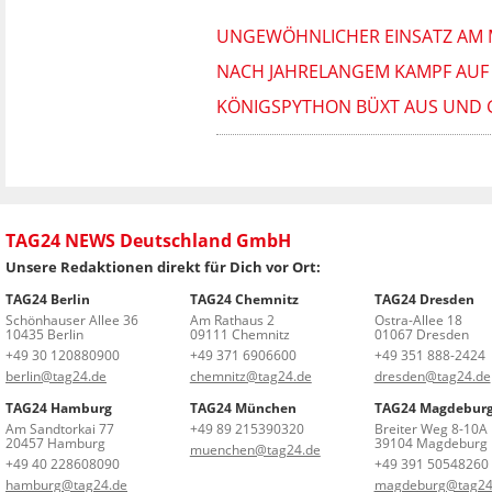
UNGEWÖHNLICHER EINSATZ AM M
NACH JAHRELANGEM KAMPF AUF 
KÖNIGSPYTHON BÜXT AUS UND 
TAG24 NEWS Deutschland GmbH
Unsere Redaktionen direkt für Dich vor Ort:
TAG24 Berlin
TAG24 Chemnitz
TAG24 Dresden
Schönhauser Allee 36
Am Rathaus 2
Ostra-Allee 18
10435 Berlin
09111 Chemnitz
01067 Dresden
+49 30 120880900
+49 371 6906600
+49 351 888-2424
berlin@tag24.de
chemnitz@tag24.de
dresden@tag24.de
TAG24 Hamburg
TAG24 München
TAG24 Magdebur
Am Sandtorkai 77
+49 89 215390320
Breiter Weg 8-10A
20457 Hamburg
39104 Magdeburg
muenchen@tag24.de
+49 40 228608090
+49 391 50548260
hamburg@tag24.de
magdeburg@tag24