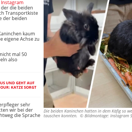
a
Instagram
f der die beiden
ch Transportkiste
e der beiden
e Kaninchen kaum
ie eigene Achse zu
nicht mal 50
eln also
US UND GEHT AUF
OUR: KATZE SORGT
ierpfleger sehr
ten wir bei der
Die beiden Kaninchen hatten in dem Käfig so we
chtweg die Sprache
tauschen konnten. ©
Bildmontage: Instagram S