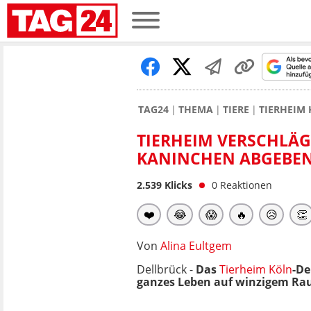
TAG24
THEMA
TIERE
TIERHEIM 
TIERHEIM VERSCHLÄGT
KANINCHEN ABGEBE
2.539
Klicks
0
Reaktionen
❤️
😂
😱
🔥
😥
👏
Von
Alina Eultgem
Dellbrück -
Das
Tierheim
Köln
-De
ganzes Leben auf winzigem Ra