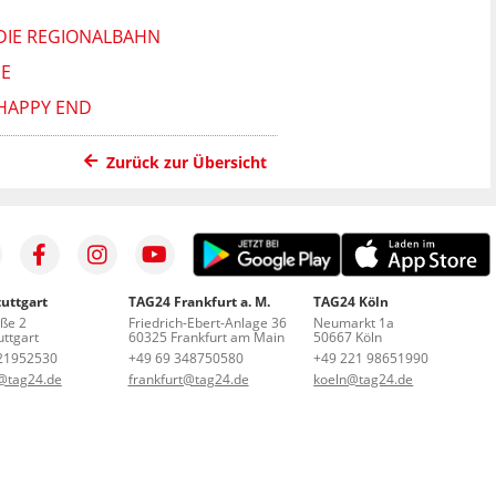
DIE REGIONALBAHN
E
HAPPY END
Zurück zur Übersicht
uttgart
TAG24 Frankfurt a. M.
TAG24 Köln
aße 2
Friedrich-Ebert-Anlage 36
Neumarkt 1a
ttgart
60325 Frankfurt am Main
50667 Köln
21952530
+49 69 348750580
+49 221 98651990
t@tag24.de
frankfurt@tag24.de
koeln@tag24.de