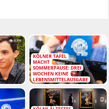
3.398
KÖLNER TAFEL
MACHT
SOMMERPAUSE: DREI
WOCHEN KEINE
LEBENSMITTELAUSGABE
KÖLNS ÄLTESTES