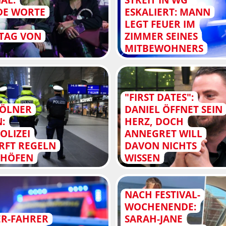
DE WORTE
ESKALIERT: MANN
LEGT FEUER IM
TAG VON
ZIMMER SEINES
MITBEWOHNERS
"FIRST DATES":
KÖLNER
DANIEL ÖFFNET SEIN
:
HERZ, DOCH
OLIZEI
ANNEGRET WILL
RFT REGELN
DAVON NICHTS
NHÖFEN
WISSEN
NACH FESTIVAL-
WOCHENENDE:
ER-FAHRER
SARAH-JANE