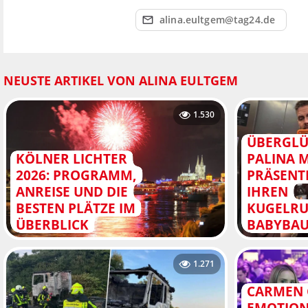
alina.eultgem@tag24.de
NEUSTE ARTIKEL VON ALINA EULTGEM
1.530
ÜBERGLÜ
KÖLNER LICHTER
PALINA 
2026: PROGRAMM,
PRÄSENT
ANREISE UND DIE
IHREN
BESTEN PLÄTZE IM
KUGELR
ÜBERBLICK
BABYBA
1.271
CARMEN 
EMOTION