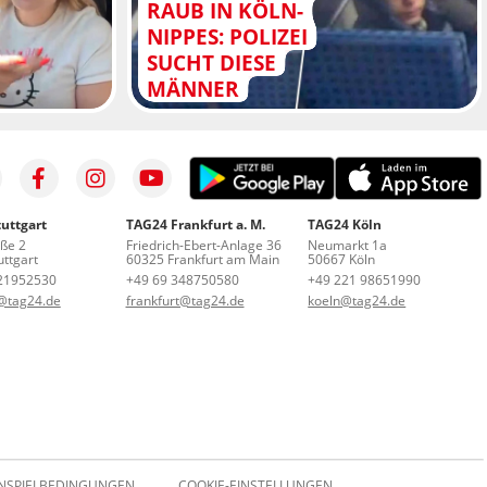
RAUB IN KÖLN-
NIPPES: POLIZEI
SUCHT DIESE
MÄNNER
uttgart
TAG24 Frankfurt a. M.
TAG24 Köln
aße 2
Friedrich-Ebert-Anlage 36
Neumarkt 1a
ttgart
60325 Frankfurt am Main
50667 Köln
21952530
+49 69 348750580
+49 221 98651990
t@tag24.de
frankfurt@tag24.de
koeln@tag24.de
NSPIELBEDINGUNGEN
COOKIE-EINSTELLUNGEN