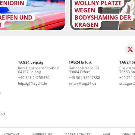
ENIORIN
WOLLNY PLATZT
WEGEN
REIFEN UND
BODYSHAMING DER
T
KRAGEN
TAG24 Leipzig
TAG24 Erfurt
TAG24 St
Karl-Liebknecht-Straße 8
Bahnhofstraße 38
Curiestr
04107 Leipzig
99084 Erfurt
70563 Stu
+49 341 24250430
+49 361 34947880
+49 711 
leipzig@tag24.de
erfurt@tag24.de
stuttgar
g
.de
KONTAKT
IMPRESSUM
DATENSCHUTZ
AGB
GEWIN