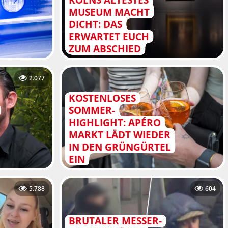
MUSEUM MACHT
DICHT: DAS
ERWARTET EUCH
ZUM ABSCHIED
2.077
KOSTENLOSES
SOMMER-
HIGHLIGHT: APÉRO
MARKT LÄDT WIEDER
IN DEN GRÜNGÜRTEL
EIN
5.788
604
BRUTALER MESSER-