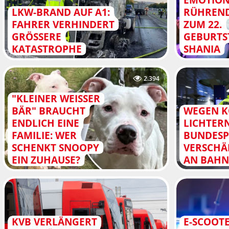
LKW-BRAND AUF A1:
RÜHREN
FAHRER VERHINDERT
ZUM 22.
GRÖSSERE K
GEBURTS
ATASTROPHE
SHANIA
2.394
"KLEINER WEISSER B
ÄR" BRAUCHT E
WEGEN 
NDLICH EINE F
LICHTERN
AMILIE: WER S
BUNDESP
CHENKT SNOOPY E
VERSCHÄ
IN ZUHAUSE?
AN BAH
KVB VERLÄNGERT
E-SCOOT