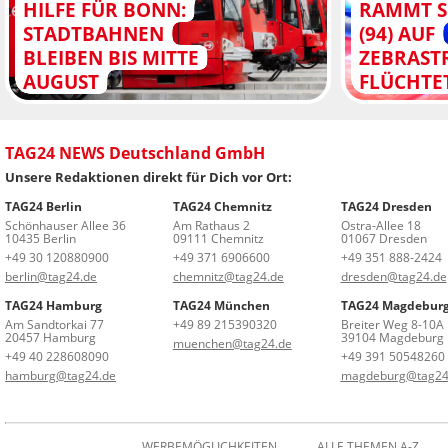
HILFE FÜR BONN:
RAMMT S
STADTBAHNEN
(94) AUF
BLEIBEN BIS MITTE
ZEBRAST
AUGUST
FLÜCHTE
TAG24 NEWS Deutschland GmbH
Unsere Redaktionen direkt für Dich vor Ort:
TAG24 Berlin
TAG24 Chemnitz
TAG24 Dresden
Schönhauser Allee 36
Am Rathaus 2
Ostra-Allee 18
10435 Berlin
09111 Chemnitz
01067 Dresden
+49 30 120880900
+49 371 6906600
+49 351 888-2424
berlin@tag24.de
chemnitz@tag24.de
dresden@tag24.de
TAG24 Hamburg
TAG24 München
TAG24 Magdebur
Am Sandtorkai 77
+49 89 215390320
Breiter Weg 8-10A
20457 Hamburg
39104 Magdeburg
muenchen@tag24.de
+49 40 228608090
+49 391 50548260
hamburg@tag24.de
magdeburg@tag24
WERBEMÖGLICHKEITEN
ALLE THEMEN A-Z