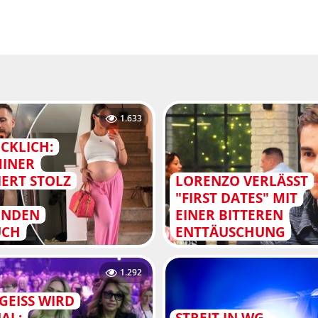
1.633
CKLICH:
MINER
IERT STOLZ
LORENZO VERLÄSST
"FIRST DATES" MIT
UNDEN
EINER BITTEREN
UCH
ENTTÄUSCHUNG
1.292
GEISS WIRD
AL:
STREIT IN WG