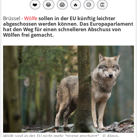
❤️
😂
😱
🔥
😥
👏
Brüssel -
Wölfe
sollen in der EU künftig leichter
abgeschossen werden können. Das Europaparlament
hat den Weg für einen schnelleren Abschuss von
Wölfen frei gemacht.
Wölfe sind in der EU nicht mehr "streng geschützt". ©
Klaus-