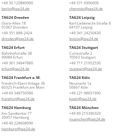
+49 30 120880900
+49 371 6906600
berlin@tag24.de
chemnitz@tag24.de
TAG24 Dresden
TAG24 Leipzig
Ostra-Allee 18
Karl-Liebknecht-Straße 8
01067 Dresden
04107 Leipzig
+49 351 888-2424
+49 341 24250430
dresden@tag24.de
leipzig@tag24.de
TAG24 Erfurt
TAG24 Stuttgart
Bahnhofstraße 38
Curiestraße 2
99084 Erfurt
70563 Stuttgart
+49 361 34947880
+49 711 21952530
erfurt@tag24.de
stuttgart@tag24.de
TAG24 Frankfurt a. M.
TAG24 Köln
Friedrich-Ebert-Anlage 36
Neumarkt 1a
60325 Frankfurt am Main
50667 Köln
+49 69 348750580
+49 221 98651990
frankfurt@tag24.de
koeln@tag24.de
TAG24 Hamburg
TAG24 München
Am Sandtorkai 77
+49 89 215390320
20457 Hamburg
muenchen@tag24.de
+49 40 228608090
hamburg@tag24.de