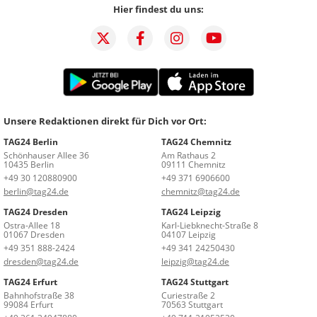
Hier findest du uns:
Unsere Redaktionen direkt für Dich vor Ort:
TAG24 Berlin
TAG24 Chemnitz
Schönhauser Allee 36
Am Rathaus 2
10435 Berlin
09111 Chemnitz
+49 30 120880900
+49 371 6906600
berlin@tag24.de
chemnitz@tag24.de
TAG24 Dresden
TAG24 Leipzig
Ostra-Allee 18
Karl-Liebknecht-Straße 8
01067 Dresden
04107 Leipzig
+49 351 888-2424
+49 341 24250430
dresden@tag24.de
leipzig@tag24.de
TAG24 Erfurt
TAG24 Stuttgart
Bahnhofstraße 38
Curiestraße 2
99084 Erfurt
70563 Stuttgart