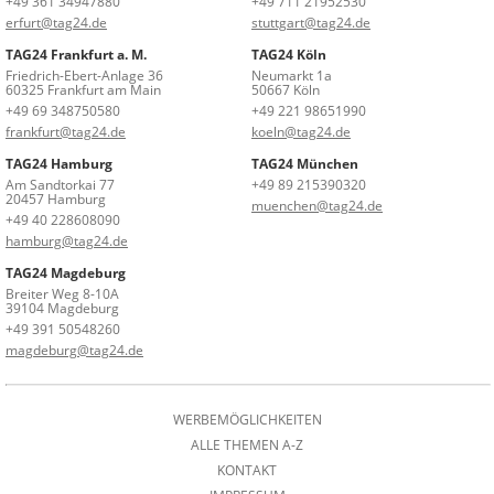
+49 361 34947880
+49 711 21952530
erfurt@tag24.de
stuttgart@tag24.de
TAG24 Frankfurt a. M.
TAG24 Köln
Friedrich-Ebert-Anlage 36
Neumarkt 1a
60325 Frankfurt am Main
50667 Köln
+49 69 348750580
+49 221 98651990
frankfurt@tag24.de
koeln@tag24.de
TAG24 Hamburg
TAG24 München
Am Sandtorkai 77
+49 89 215390320
20457 Hamburg
muenchen@tag24.de
+49 40 228608090
hamburg@tag24.de
TAG24 Magdeburg
Breiter Weg 8-10A
39104 Magdeburg
+49 391 50548260
magdeburg@tag24.de
WERBEMÖGLICHKEITEN
ALLE THEMEN A-Z
KONTAKT