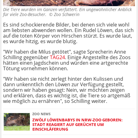
Die Tiere wurden im Ganzen verfüttert. Ein ungewöhnlicher Anblick
für viele Zoo-Besucher. ©
Zoo Schwerin
Es sind schockierende Bilder, bei denen sich viele wohl
am liebsten abwenden wollen. Ein Rudel Löwen, das sich
auf die toten Körper von Hirschen stürzt. Es wurde laut,
es wurde hitzig, es wurde blutig.
"Wir haben die Milus getötet", sagte Sprecherin Anne
Schilling gegenüber
TAG24
. Einige Angestellte des Zoos
hätten einen Jagdschein und würden eine artgerechte
Tötung vornehmen können.
"Wir haben sie nicht zerlegt hinter den Kulissen und
dann unkenntlich den Löwen zur Verfügung gestellt,
sondern wir haben gesagt: Nein, wir möchten zeigen
und erklären, dass es wichtig ist, die Tiere so artgemäß
wie möglich zu ernähren", so Schilling weiter.
ZOO NEWS
ZWÖLF LÖWENBABYS IN NRW-ZOO GEBOREN:
STADT REAGIERT AUF GERÜCHTE UM
EINSCHLÄFERUNG