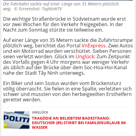
Die Fahrbahn sackte auf einer Länge von 35 Metern plötzlich
weg. ©
Screenshot: TayNinhTV
Die wichtige Straßenbrücke in Südvietnam wurde erst
vor zwei Wochen für den Verkehr freigegeben. In der
Nacht zum Sonntag stürzte sie teilweise ein.
Auf einer Länge von 35 Metern sackte die Zufahrtsrampe
plötzlich weg, berichtet das Portal
VnExpress
. Zwei Autos
und ein Motorrad wurden verschüttet. Sieben Personen
seien verletzt worden. Glück im
Unglück
: Zum Zeitpunkt
des Vorfalls gegen 4 Uhr morgens war weniger Verkehr
als üblich auf der Brücke über dem Soc-Hoa-Hoi-Kanal
nahe der Stadt Tây Ninh unterwegs.
Ein Biker und sein Sozius wurden vom Brückensturz
völlig überrascht. Sie fielen in eine Spalte, verletzten sich
schwer und mussten von den herbeigeeilten Ersthelfern
gerettet werden.
UNGLÜCK
TRAGÖDIE AN BELIEBTEM BADESTRAND:
DEUTSCHER (85) STIRBT BEI FAMILIENURLAUB IM
WASSER