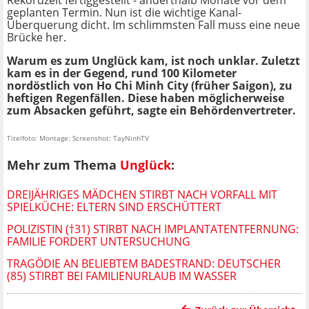
Rekordzeit fertiggestellt - anderthalb Monate vor dem
geplanten Termin. Nun ist die wichtige Kanal-
Überquerung dicht. Im schlimmsten Fall muss eine neue
Brücke her.
Warum es zum Unglück kam, ist noch unklar. Zuletzt
kam es in der Gegend, rund 100 Kilometer
nordöstlich von Ho Chi Minh City (früher Saigon), zu
heftigen Regenfällen. Diese haben möglicherweise
zum Absacken geführt, sagte ein Behördenvertreter.
Titelfoto: Montage: Screenshot: TayNinhTV
Mehr zum Thema
Unglück
:
DREIJÄHRIGES MÄDCHEN STIRBT NACH VORFALL MIT
SPIELKÜCHE: ELTERN SIND ERSCHÜTTERT
POLIZISTIN (†31) STIRBT NACH IMPLANTATENTFERNUNG:
FAMILIE FORDERT UNTERSUCHUNG
TRAGÖDIE AN BELIEBTEM BADESTRAND: DEUTSCHER
(85) STIRBT BEI FAMILIENURLAUB IM WASSER