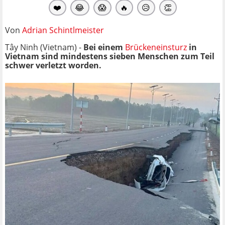
❤️
😂
😱
🔥
😥
👏
Von
Adrian Schintlmeister
Tây Ninh (Vietnam) -
Bei einem
Brückeneinsturz
in
Vietnam sind mindestens sieben Menschen zum Teil
schwer verletzt worden.