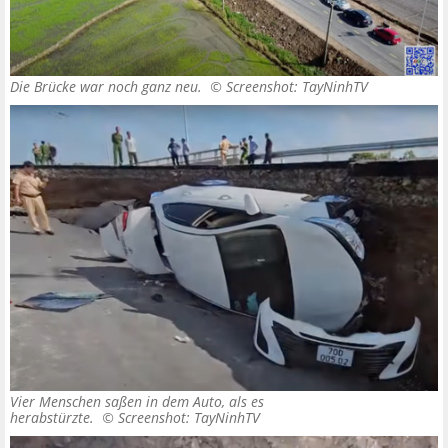
Die Brücke war noch ganz neu. ©
Screenshot: TayNinhTV
Vier Menschen saßen in dem Auto, als es
herabstürzte. ©
Screenshot: TayNinhTV