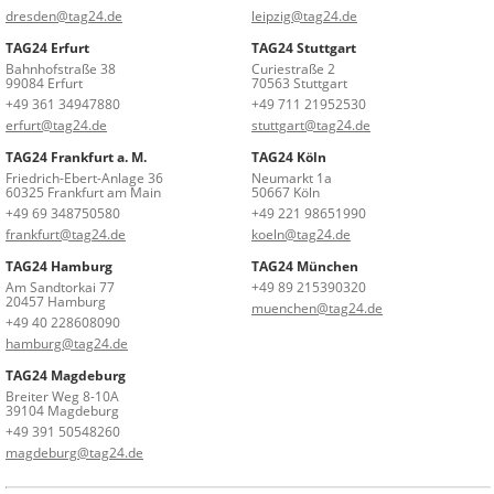
dresden@tag24.de
leipzig@tag24.de
TAG24 Erfurt
TAG24 Stuttgart
Bahnhofstraße 38
Curiestraße 2
99084 Erfurt
70563 Stuttgart
+49 361 34947880
+49 711 21952530
erfurt@tag24.de
stuttgart@tag24.de
TAG24 Frankfurt a. M.
TAG24 Köln
Friedrich-Ebert-Anlage 36
Neumarkt 1a
60325 Frankfurt am Main
50667 Köln
+49 69 348750580
+49 221 98651990
frankfurt@tag24.de
koeln@tag24.de
TAG24 Hamburg
TAG24 München
Am Sandtorkai 77
+49 89 215390320
20457 Hamburg
muenchen@tag24.de
+49 40 228608090
hamburg@tag24.de
TAG24 Magdeburg
Breiter Weg 8-10A
39104 Magdeburg
+49 391 50548260
magdeburg@tag24.de