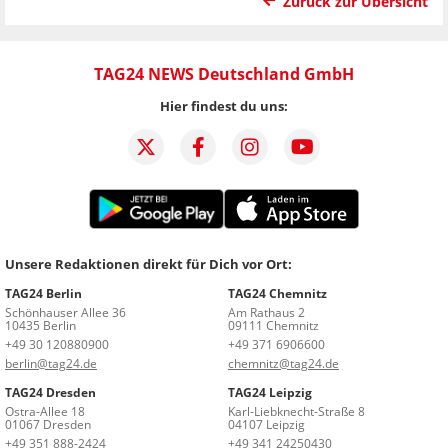
Zurück zur Übersicht
TAG24 NEWS Deutschland GmbH
Hier findest du uns:
Unsere Redaktionen direkt für Dich vor Ort:
TAG24 Berlin
TAG24 Chemnitz
Schönhauser Allee 36
Am Rathaus 2
10435 Berlin
09111 Chemnitz
+49 30 120880900
+49 371 6906600
berlin@tag24.de
chemnitz@tag24.de
TAG24 Dresden
TAG24 Leipzig
Ostra-Allee 18
Karl-Liebknecht-Straße 8
01067 Dresden
04107 Leipzig
+49 351 888-2424
+49 341 24250430