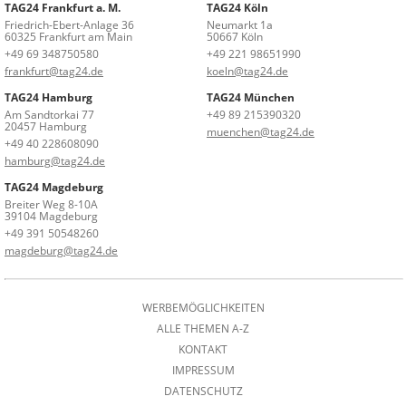
TAG24 Frankfurt a. M.
TAG24 Köln
Friedrich-Ebert-Anlage 36
Neumarkt 1a
60325 Frankfurt am Main
50667 Köln
+49 69 348750580
+49 221 98651990
frankfurt@tag24.de
koeln@tag24.de
TAG24 Hamburg
TAG24 München
Am Sandtorkai 77
+49 89 215390320
20457 Hamburg
muenchen@tag24.de
+49 40 228608090
hamburg@tag24.de
TAG24 Magdeburg
Breiter Weg 8-10A
39104 Magdeburg
+49 391 50548260
magdeburg@tag24.de
WERBEMÖGLICHKEITEN
ALLE THEMEN A-Z
KONTAKT
IMPRESSUM
DATENSCHUTZ