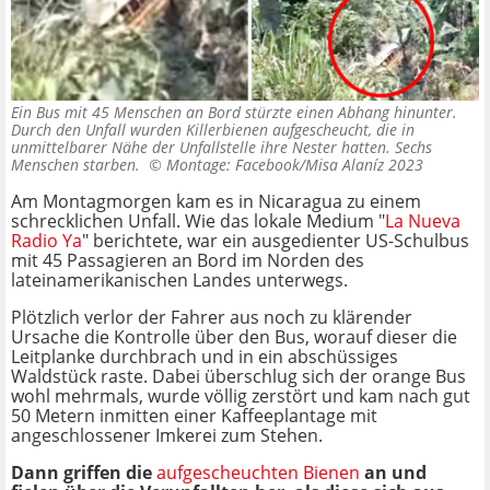
Ein Bus mit 45 Menschen an Bord stürzte einen Abhang hinunter.
Durch den Unfall wurden Killerbienen aufgescheucht, die in
unmittelbarer Nähe der Unfallstelle ihre Nester hatten. Sechs
Menschen starben. ©
Montage: Facebook/Misa Alaníz 2023
Am Montagmorgen kam es in Nicaragua zu einem
schrecklichen Unfall. Wie das lokale Medium "
La Nueva
Radio Ya
" berichtete, war ein ausgedienter US-Schulbus
mit 45 Passagieren an Bord im Norden des
lateinamerikanischen Landes unterwegs.
Plötzlich verlor der Fahrer aus noch zu klärender
Ursache die Kontrolle über den Bus, worauf dieser die
Leitplanke durchbrach und in ein abschüssiges
Waldstück raste. Dabei überschlug sich der orange Bus
wohl mehrmals, wurde völlig zerstört und kam nach gut
50 Metern inmitten einer Kaffeeplantage mit
angeschlossener Imkerei zum Stehen.
Dann griffen die
aufgescheuchten Bienen
an und