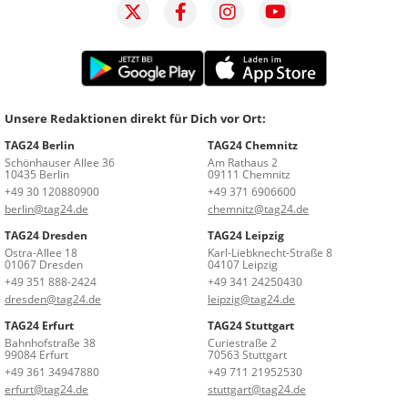
Unsere Redaktionen direkt für Dich vor Ort:
TAG24 Berlin
TAG24 Chemnitz
Schönhauser Allee 36
Am Rathaus 2
10435 Berlin
09111 Chemnitz
+49 30 120880900
+49 371 6906600
berlin@tag24.de
chemnitz@tag24.de
TAG24 Dresden
TAG24 Leipzig
Ostra-Allee 18
Karl-Liebknecht-Straße 8
01067 Dresden
04107 Leipzig
+49 351 888-2424
+49 341 24250430
dresden@tag24.de
leipzig@tag24.de
TAG24 Erfurt
TAG24 Stuttgart
Bahnhofstraße 38
Curiestraße 2
99084 Erfurt
70563 Stuttgart
+49 361 34947880
+49 711 21952530
erfurt@tag24.de
stuttgart@tag24.de