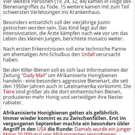
Vier weitere Personen (19, 24, 32, 84) kamen in Folge des
Bienenangriffes zu Tode. 15 weitere kamen mit zum Teil
schwersten Verletzungen ins Krankenhaus.
Besonders entsetzlich soll der vierjährige Justin
gestochen worden sein. Das Kind liegt auf der
Intensivstation, die Ärzte kämpfen nach wie vor um das
Leben des kleinen Jungen, berichtete mosaico weiter.
Nach ersten Erkenntnissen soll eine technische Panne
am ehemaligen Ami-Schulbus den
Unfall
verursacht
haben.
Bei den Killer-Bienen soll es sich laut Informationen der
Zeitung "
Daily Mail
" um Afrikanisierte Honigbienen
handeln - eine besonders aggressive Bienenart, die seit
den 1950er-Jahren auch in Lateinamerika vorkommt. Die
Tiere
sind größer als die dort einheimischen Bienen,
produzieren mehr Honig und verteidigen ihre Nester
rabiater.
Afrikanisierte Honigbienen gelten als gefährlich.
Immer wieder kommt es zu Zwischenfällen. Erst im
vergangenen September machte ein besonders übler
Angriff in den
USA
die Runde:
Damals wurde ein junger
Mann 20.000-mal von Afrikanisierten Honigbienen