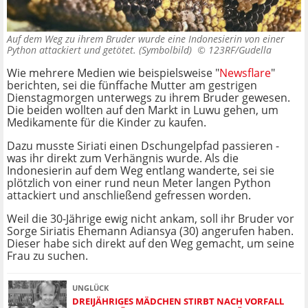
Auf dem Weg zu ihrem Bruder wurde eine Indonesierin von einer
Python attackiert und getötet. (Symbolbild) ©
123RF/Gudella
Wie mehrere Medien wie beispielsweise "
Newsflare
"
berichten, sei die fünffache Mutter am gestrigen
Dienstagmorgen unterwegs zu ihrem Bruder gewesen.
Die beiden wollten auf den Markt in Luwu gehen, um
Medikamente für die Kinder zu kaufen.
Dazu musste Siriati einen Dschungelpfad passieren -
was ihr direkt zum Verhängnis wurde. Als die
Indonesierin auf dem Weg entlang wanderte, sei sie
plötzlich von einer rund neun Meter langen Python
attackiert und anschließend gefressen worden.
Weil die 30-Jährige ewig nicht ankam, soll ihr Bruder vor
Sorge Siriatis Ehemann Adiansya (30) angerufen haben.
Dieser habe sich direkt auf den Weg gemacht, um seine
Frau zu suchen.
UNGLÜCK
DREIJÄHRIGES MÄDCHEN STIRBT NACH VORFALL