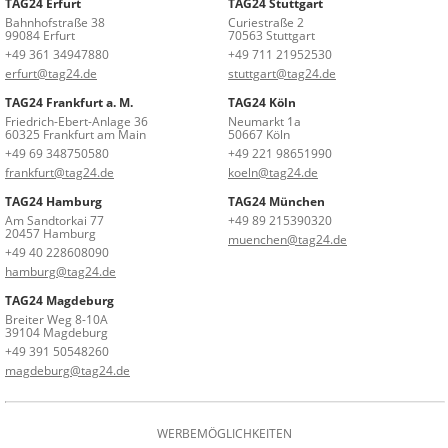
TAG24 Erfurt
TAG24 Stuttgart
Bahnhofstraße 38
Curiestraße 2
99084 Erfurt
70563 Stuttgart
+49 361 34947880
+49 711 21952530
erfurt@tag24.de
stuttgart@tag24.de
TAG24 Frankfurt a. M.
TAG24 Köln
Friedrich-Ebert-Anlage 36
Neumarkt 1a
60325 Frankfurt am Main
50667 Köln
+49 69 348750580
+49 221 98651990
frankfurt@tag24.de
koeln@tag24.de
TAG24 Hamburg
TAG24 München
Am Sandtorkai 77
+49 89 215390320
20457 Hamburg
muenchen@tag24.de
+49 40 228608090
hamburg@tag24.de
TAG24 Magdeburg
Breiter Weg 8-10A
39104 Magdeburg
+49 391 50548260
magdeburg@tag24.de
WERBEMÖGLICHKEITEN