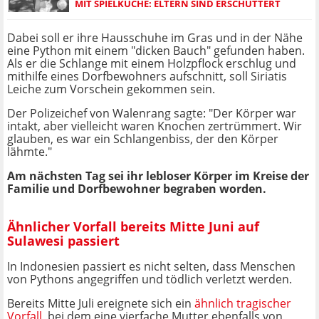
MIT SPIELKÜCHE: ELTERN SIND ERSCHÜTTERT
Dabei soll er ihre Hausschuhe im Gras und in der Nähe
eine Python mit einem "dicken Bauch" gefunden haben.
Als er die Schlange mit einem Holzpflock erschlug und
mithilfe eines Dorfbewohners aufschnitt, soll Siriatis
Leiche zum Vorschein gekommen sein.
Der Polizeichef von Walenrang sagte: "Der Körper war
intakt, aber vielleicht waren Knochen zertrümmert. Wir
glauben, es war ein Schlangenbiss, der den Körper
lähmte."
Am nächsten Tag sei ihr lebloser Körper im Kreise der
Familie und Dorfbewohner begraben worden.
Ähnlicher Vorfall bereits Mitte Juni auf
Sulawesi passiert
In Indonesien passiert es nicht selten, dass Menschen
von Pythons angegriffen und tödlich verletzt werden.
Bereits Mitte Juli ereignete sich ein
ähnlich tragischer
Vorfall
, bei dem eine vierfache Mutter ebenfalls von