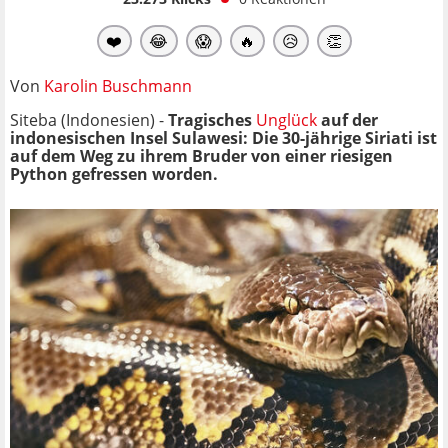
❤️
😂
😱
🔥
😥
👏
Von
Karolin Buschmann
Siteba (Indonesien) -
Tragisches
Unglück
auf der
indonesischen Insel Sulawesi: Die 30-jährige Siriati ist
auf dem Weg zu ihrem Bruder von einer riesigen
Python gefressen worden.