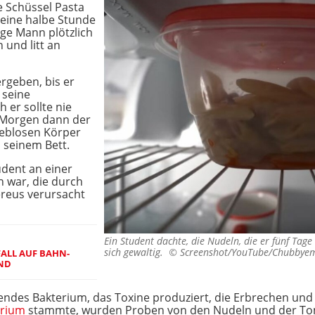
 Schüssel Pasta
 eine halbe Stunde
ge Mann plötzlich
und litt an
rgeben, bis er
 seine
 er sollte nie
 Morgen dann der
leblosen Körper
 seinem Bett.
udent an einer
n war, die durch
ereus verursacht
Ein Student dachte, die Nudeln, die er fünf Tage 
sich gewaltig. ©
Screenshot/YouTube/Chubbye
ALL AUF BAHN-
AND
ldendes Bakterium, das Toxine produziert, die Erbrechen un
erium
stammte, wurden Proben von den Nudeln und der Tom