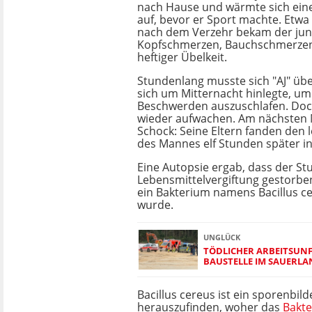
nach Hause und wärmte sich eine
auf, bevor er Sport machte. Etwa
nach dem Verzehr bekam der jun
Kopfschmerzen, Bauchschmerzen 
heftiger Übelkeit.
Stundenlang musste sich "AJ" übe
sich um Mitternacht hinlegte, um
Beschwerden auszuschlafen. Doch
wieder aufwachen. Am nächsten
Schock: Seine Eltern fanden den 
des Mannes elf Stunden später in
Eine Autopsie ergab, dass der St
Lebensmittelvergiftung gestorbe
ein Bakterium namens Bacillus c
wurde.
UNGLÜCK
TÖDLICHER ARBEITSUNF
BAUSTELLE IM SAUERL
Bacillus cereus ist ein sporenbi
herauszufinden, woher das
Bakt