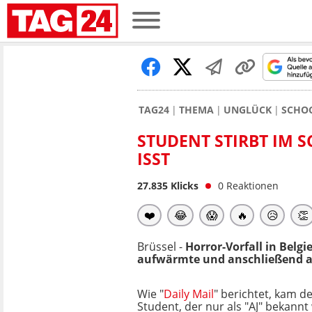
TAG24
THEMA
UNGLÜCK
SCHOC
STUDENT STIRBT IM 
ISST
27.835
Klicks
0
Reaktionen
❤️
😂
😱
🔥
😥
👏
Brüssel -
Horror-Vorfall in Belgi
aufwärmte und anschließend a
Wie "
Daily Mail
" berichtet, kam d
Student, der nur als "AJ" bekannt