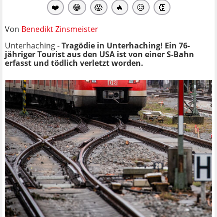
❤️
😂
😱
🔥
😥
👏
Von
Benedikt Zinsmeister
Unterhaching -
Tragödie in Unterhaching!
Ein 76-
jähriger Tourist aus den USA ist von einer S-Bahn
erfasst und tödlich verletzt worden.