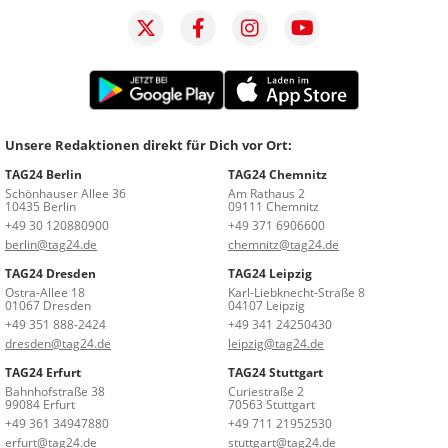
Unsere Redaktionen direkt für Dich vor Ort:
TAG24 Berlin
TAG24 Chemnitz
Schönhauser Allee 36
Am Rathaus 2
10435 Berlin
09111 Chemnitz
+49 30 120880900
+49 371 6906600
berlin@tag24.de
chemnitz@tag24.de
TAG24 Dresden
TAG24 Leipzig
Ostra-Allee 18
Karl-Liebknecht-Straße 8
01067 Dresden
04107 Leipzig
+49 351 888-2424
+49 341 24250430
dresden@tag24.de
leipzig@tag24.de
TAG24 Erfurt
TAG24 Stuttgart
Bahnhofstraße 38
Curiestraße 2
99084 Erfurt
70563 Stuttgart
+49 361 34947880
+49 711 21952530
erfurt@tag24.de
stuttgart@tag24.de