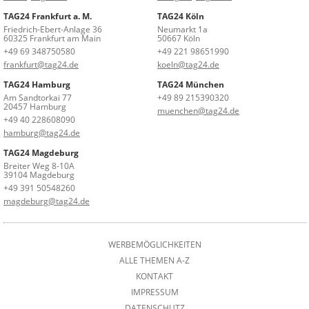
TAG24 Frankfurt a. M.
TAG24 Köln
Friedrich-Ebert-Anlage 36
Neumarkt 1a
60325 Frankfurt am Main
50667 Köln
+49 69 348750580
+49 221 98651990
frankfurt@tag24.de
koeln@tag24.de
TAG24 Hamburg
TAG24 München
Am Sandtorkai 77
+49 89 215390320
20457 Hamburg
muenchen@tag24.de
+49 40 228608090
hamburg@tag24.de
TAG24 Magdeburg
Breiter Weg 8-10A
39104 Magdeburg
+49 391 50548260
magdeburg@tag24.de
WERBEMÖGLICHKEITEN
ALLE THEMEN A-Z
KONTAKT
IMPRESSUM
DATENSCHUTZ