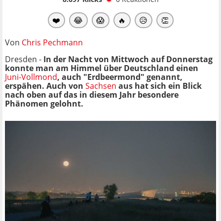
❤️
😂
😱
🔥
😥
👏
Von
Chris Pechmann
Dresden -
In der Nacht von Mittwoch auf Donnerstag
konnte man am Himmel über Deutschland einen
Juni-Vollmond
, auch "Erdbeermond" genannt,
erspähen. Auch von
Sachsen
aus hat sich ein Blick
nach oben auf das in diesem Jahr besondere
Phänomen gelohnt.