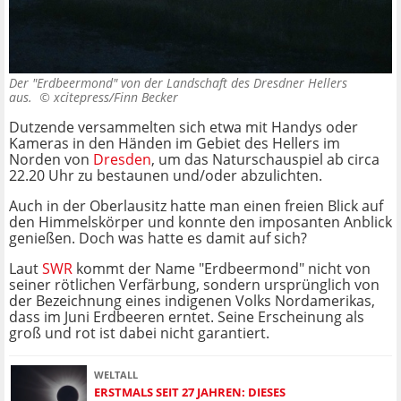
Der "Erdbeermond" von der Landschaft des Dresdner Hellers
aus. ©
xcitepress/Finn Becker
Dutzende versammelten sich etwa mit Handys oder
Kameras in den Händen im Gebiet des Hellers im
Norden von
Dresden
, um das Naturschauspiel ab circa
22.20 Uhr zu bestaunen und/oder abzulichten.
Auch in der Oberlausitz hatte man einen freien Blick auf
den Himmelskörper und konnte den imposanten Anblick
genießen. Doch was hatte es damit auf sich?
Laut
SWR
kommt der Name "Erdbeermond" nicht von
seiner rötlichen Verfärbung, sondern ursprünglich von
der Bezeichnung eines indigenen Volks Nordamerikas,
dass im Juni Erdbeeren erntet. Seine Erscheinung als
groß und rot ist dabei nicht garantiert.
WELTALL
ERSTMALS SEIT 27 JAHREN: DIESES