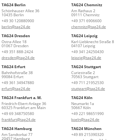
TAG24 Berlin
TAG24 Chemnitz
Schönhauser Allee 36
Am Rathaus 2
10435 Berlin
09111 Chemnitz
+49 30 120880900
+49 371 6906600
berlin@tag24.de
chemnitz@tag24.de
TAG24 Dresden
TAG24 Leipzig
Ostra-Allee 18
Karl-Liebknecht-Straße 8
01067 Dresden
04107 Leipzig
+49 351 888-2424
+49 341 24250430
dresden@tag24.de
leipzig@tag24.de
TAG24 Erfurt
TAG24 Stuttgart
Bahnhofstraße 38
Curiestraße 2
99084 Erfurt
70563 Stuttgart
+49 361 34947880
+49 711 21952530
erfurt@tag24.de
stuttgart@tag24.de
TAG24 Frankfurt a. M.
TAG24 Köln
Friedrich-Ebert-Anlage 36
Neumarkt 1a
60325 Frankfurt am Main
50667 Köln
+49 69 348750580
+49 221 98651990
frankfurt@tag24.de
koeln@tag24.de
TAG24 Hamburg
TAG24 München
Am Sandtorkai 77
+49 89 215390320
20457 Hamburg