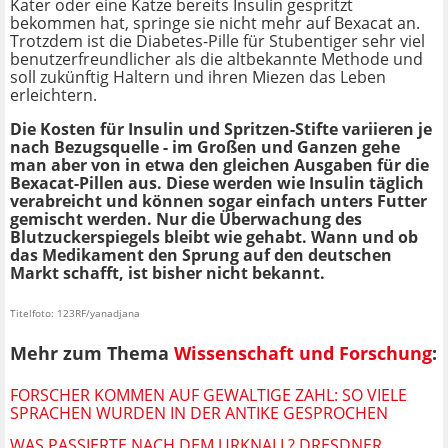
Kater oder eine Katze bereits Insulin gespritzt
bekommen hat, springe sie nicht mehr auf Bexacat an.
Trotzdem ist die Diabetes-Pille für Stubentiger sehr viel
benutzerfreundlicher als die altbekannte Methode und
soll zukünftig Haltern und ihren Miezen das Leben
erleichtern.
Die Kosten für Insulin und Spritzen-Stifte variieren je
nach Bezugsquelle - im Großen und Ganzen gehe
man aber von in etwa den gleichen Ausgaben für die
Bexacat-Pillen aus. Diese werden wie Insulin täglich
verabreicht und können sogar einfach unters Futter
gemischt werden. Nur die Überwachung des
Blutzuckerspiegels bleibt wie gehabt. Wann und ob
das Medikament den Sprung auf den deutschen
Markt schafft, ist bisher nicht bekannt.
Titelfoto: 123RF/yanadjana
Mehr zum Thema
Wissenschaft und Forschung
:
FORSCHER KOMMEN AUF GEWALTIGE ZAHL: SO VIELE
SPRACHEN WURDEN IN DER ANTIKE GESPROCHEN
WAS PASSIERTE NACH DEM URKNALL? DRESDNER