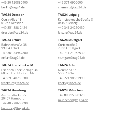
+49 30 120880900
+49 371 6906600
berlin@tag24.de
chemnitz@tag24.de
TAG24 Dresden
TAG24 Leipzig
Ostra-Allee 18
Karl-Liebknecht-Straße 8
01067 Dresden
04107 Leipzig
+49 351 888-2424
+49 341 24250430
dresden@tag24.de
leipzig@tag24.de
TAG24 Erfurt
TAG24 Stuttgart
Bahnhofstraße 38
Curiestraße 2
99084 Erfurt
70563 Stuttgart
+49 361 34947880
+49 711 21952530
erfurt@tag24.de
stuttgart@tag24.de
TAG24 Frankfurt a. M.
TAG24 Köln
Friedrich-Ebert-Anlage 36
Neumarkt 1a
60325 Frankfurt am Main
50667 Köln
+49 69 348750580
+49 221 98651990
frankfurt@tag24.de
koeln@tag24.de
TAG24 Hamburg
TAG24 München
Am Sandtorkai 77
+49 89 215390320
20457 Hamburg
muenchen@tag24.de
+49 40 228608090
hamburg@tag24.de