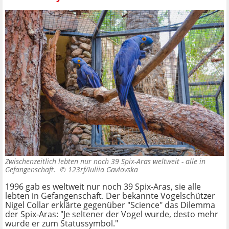
Zwischenzeitlich lebten nur noch 39 Spix-Aras weltweit - alle in
Gefangenschaft. ©
123rf/Iuliia Gavlovska
1996 gab es weltweit nur noch 39 Spix-Aras, sie alle
lebten in Gefangenschaft. Der bekannte Vogelschützer
Nigel Collar erklärte gegenüber "Science" das Dilemma
der Spix-Aras: "Je seltener der Vogel wurde, desto mehr
wurde er zum Statussymbol."