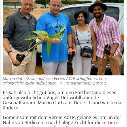
Martin Guth (2.v.l.) und sein Verein ACTP schafften es, eine
erfolgreiche Zucht aufzubauen. ©
Instagram/actp_parrots
Es sah also nicht gut aus, um den Fortbestand dieser
außergewöhnlichen Vögel. Der wohlhabende
Geschäftsmann Martin Guth
aus Deutschland wollte das
ändern.
Gemeinsam mit dem Verein ACTP, gelang es ihm, in der
Nähe von Berlin eine nachhaltige Zucht für diese
Tiere