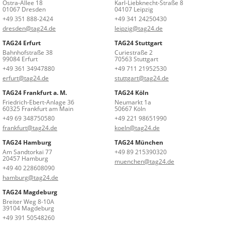
Ostra-Allee 18
Karl-Liebknecht-Straße 8
01067 Dresden
04107 Leipzig
+49 351 888-2424
+49 341 24250430
dresden@tag24.de
leipzig@tag24.de
TAG24 Erfurt
TAG24 Stuttgart
Bahnhofstraße 38
Curiestraße 2
99084 Erfurt
70563 Stuttgart
+49 361 34947880
+49 711 21952530
erfurt@tag24.de
stuttgart@tag24.de
TAG24 Frankfurt a. M.
TAG24 Köln
Friedrich-Ebert-Anlage 36
Neumarkt 1a
60325 Frankfurt am Main
50667 Köln
+49 69 348750580
+49 221 98651990
frankfurt@tag24.de
koeln@tag24.de
TAG24 Hamburg
TAG24 München
Am Sandtorkai 77
+49 89 215390320
20457 Hamburg
muenchen@tag24.de
+49 40 228608090
hamburg@tag24.de
TAG24 Magdeburg
Breiter Weg 8-10A
39104 Magdeburg
+49 391 50548260