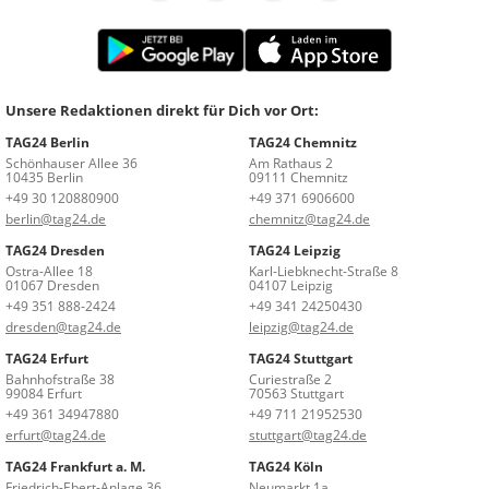
Unsere Redaktionen direkt für Dich vor Ort:
TAG24 Berlin
TAG24 Chemnitz
Schönhauser Allee 36
Am Rathaus 2
10435 Berlin
09111 Chemnitz
+49 30 120880900
+49 371 6906600
berlin@tag24.de
chemnitz@tag24.de
TAG24 Dresden
TAG24 Leipzig
Ostra-Allee 18
Karl-Liebknecht-Straße 8
01067 Dresden
04107 Leipzig
+49 351 888-2424
+49 341 24250430
dresden@tag24.de
leipzig@tag24.de
TAG24 Erfurt
TAG24 Stuttgart
Bahnhofstraße 38
Curiestraße 2
99084 Erfurt
70563 Stuttgart
+49 361 34947880
+49 711 21952530
erfurt@tag24.de
stuttgart@tag24.de
TAG24 Frankfurt a. M.
TAG24 Köln
Friedrich-Ebert-Anlage 36
Neumarkt 1a