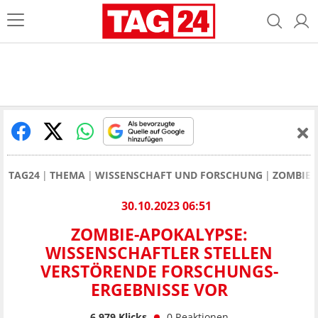
TAG24
THEMA
WISSENSCHAFT UND FORSCHUNG
ZOMBIE-
30.10.2023 06:51
ZOMBIE-APOKALYPSE:
WISSENSCHAFTLER STELLEN
VERSTÖRENDE FORSCHUNGS-
ERGEBNISSE VOR
6.979
Klicks
0
Reaktionen