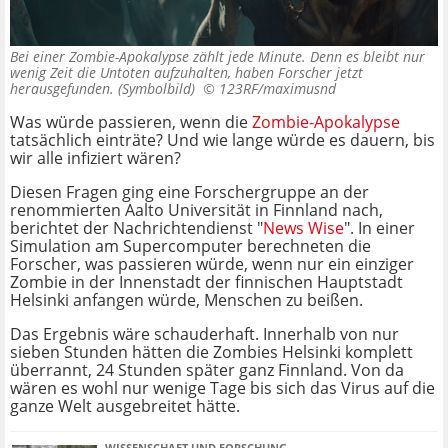
Bei einer Zombie-Apokalypse zählt jede Minute. Denn es bleibt nur
wenig Zeit die Untoten aufzuhalten, haben Forscher jetzt
herausgefunden. (Symbolbild) ©
123RF/maximusnd
Was würde passieren, wenn die
Zombie-Apokalypse
tatsächlich einträte? Und wie lange würde es dauern, bis
wir alle infiziert wären?
Diesen Fragen ging eine Forschergruppe an der
renommierten Aalto Universität in Finnland nach,
berichtet der Nachrichtendienst "
News Wise
". In einer
Simulation am Supercomputer berechneten die
Forscher, was passieren würde, wenn nur ein einziger
Zombie in der Innenstadt der finnischen Hauptstadt
Helsinki anfangen würde, Menschen zu beißen.
Das Ergebnis wäre schauderhaft. Innerhalb von nur
sieben Stunden hätten die Zombies Helsinki komplett
überrannt, 24 Stunden später ganz Finnland. Von da
wären es wohl nur wenige Tage bis sich das Virus auf die
ganze Welt ausgebreitet hätte.
WISSENSCHAFT UND FORSCHUNG