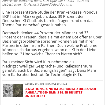
Zahlreiche Menschen holen sich Tipps bei KI-Bots - auch bei
Liebesfragen. ©
Hendrik Schmidt/dpa/dpa-tmn
Eine repräsentative Studie der Krankenkasse Pronova
BKK hat im März ergeben, dass 39 Prozent der
Deutschen KI-Chatbots bereits Fragen rund um das
Thema Partnerschaft gestellt haben.
Demnach denken 44 Prozent der Männer und 33
Prozent der Frauen, dass sie mit einem Bot offener über
Beziehungsprobleme sprechen können als mit ihrer
Partnerin oder ihrem Partner. Doch welche Probleme
können sich daraus ergeben, wenn die KI in der Liebe
helfen soll? Und welche Chancen bieten sich?
"Aus meiner Sicht wird KI zunehmend als
niedrigschwelliger Gesprächs- und Reflexionsraum
genutzt, auch bei Beziehungsfragen", sagt Dana Mahr
vom Karlsruher Institut für Technologie (KIT).
WISSENSCHAFT UND FORSCHUNG
SENSATIONS-FUND IM DSCHUNGEL: DIESES 1200
JAHRE ALTE GEHEIMNIS BLIEB BIS JETZT
UNENTDECKT