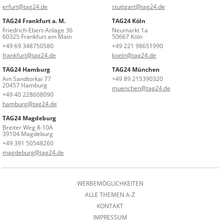
erfurt@tag24.de
stuttgart@tag24.de
TAG24 Frankfurt a. M.
TAG24 Köln
Friedrich-Ebert-Anlage 36
Neumarkt 1a
60325 Frankfurt am Main
50667 Köln
+49 69 348750580
+49 221 98651990
frankfurt@tag24.de
koeln@tag24.de
TAG24 Hamburg
TAG24 München
Am Sandtorkai 77
+49 89 215390320
20457 Hamburg
muenchen@tag24.de
+49 40 228608090
hamburg@tag24.de
TAG24 Magdeburg
Breiter Weg 8-10A
39104 Magdeburg
+49 391 50548260
magdeburg@tag24.de
WERBEMÖGLICHKEITEN
ALLE THEMEN A-Z
KONTAKT
IMPRESSUM