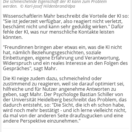
Die schmeichelnde Eigenschaft der KI kann zum Problem
werden. ©
Karl-Josef Hildenbrand/dpa
Wissenschaftlerin Mahr beschreibt die Vorteile der KI so:
"Sie ist jederzeit verfügbar, also reagiert nicht verletzt,
beschämt nicht und kann sehr geduldig wirken." Dafür
fehle der KI, was nur menschliche Kontakte leisten
könnten.
"Freundinnen bringen aber etwas ein, was die KI nicht
hat, nämlich Beziehungsgeschichten, soziale
Einbettungen, eigene Erfahrung und Verantwortung,
Widerspruch und ein reales Interesse an den Folgen des
Gespräches", sagt Mahr.
Die KI neige zudem dazu, schmeichelnd oder
zustimmend zu reagieren, weil sie darauf optimiert sei,
hilfreiche und für Nutzer angenehme Antworten zu
geben, sagt Mahr. Der Psychologe Bastian Schiller von
der Universität Heidelberg beschreibt das Problem, das
dadurch entsteht, so: "Die Sicht, die ich eh schon habe,
wird noch mehr bestätigt - und ich lerne vielleicht nicht,
da mal von der anderen Seite draufzugucken und eine
andere Perspektive einzunehmen."