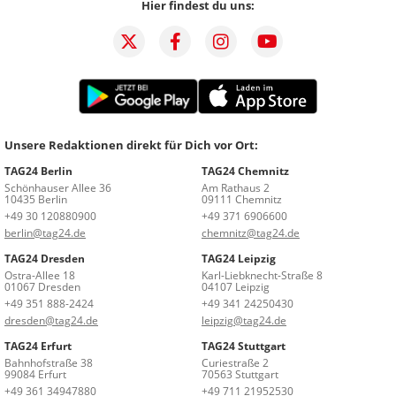
Hier findest du uns:
Unsere Redaktionen direkt für Dich vor Ort:
TAG24 Berlin
TAG24 Chemnitz
Schönhauser Allee 36
Am Rathaus 2
10435 Berlin
09111 Chemnitz
+49 30 120880900
+49 371 6906600
berlin@tag24.de
chemnitz@tag24.de
TAG24 Dresden
TAG24 Leipzig
Ostra-Allee 18
Karl-Liebknecht-Straße 8
01067 Dresden
04107 Leipzig
+49 351 888-2424
+49 341 24250430
dresden@tag24.de
leipzig@tag24.de
TAG24 Erfurt
TAG24 Stuttgart
Bahnhofstraße 38
Curiestraße 2
99084 Erfurt
70563 Stuttgart
+49 361 34947880
+49 711 21952530