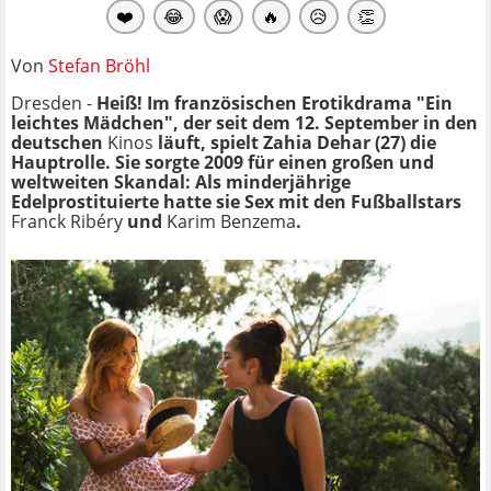
❤️
😂
😱
🔥
😥
👏
Von
Stefan Bröhl
Dresden -
Heiß! Im französischen Erotikdrama "Ein
leichtes Mädchen", der seit dem 12. September in den
deutschen
Kinos
läuft, spielt Zahia Dehar (27) die
Hauptrolle. Sie sorgte 2009 für einen großen und
weltweiten Skandal: Als minderjährige
Edelprostituierte hatte sie Sex mit den Fußballstars
Franck Ribéry
und
Karim Benzema
.