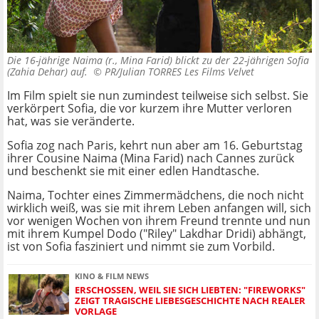
Die 16-jährige Naima (r., Mina Farid) blickt zu der 22-jährigen Sofia
(Zahia Dehar) auf. ©
PR/Julian TORRES Les Films Velvet
Im Film spielt sie nun zumindest teilweise sich selbst. Sie
verkörpert Sofia, die vor kurzem ihre Mutter verloren
hat, was sie veränderte.
Sofia zog nach Paris, kehrt nun aber am 16. Geburtstag
ihrer Cousine Naima (Mina Farid) nach Cannes zurück
und beschenkt sie mit einer edlen Handtasche.
Naima, Tochter eines Zimmermädchens, die noch nicht
wirklich weiß, was sie mit ihrem Leben anfangen will, sich
vor wenigen Wochen von ihrem Freund trennte und nun
mit ihrem Kumpel Dodo ("Riley" Lakdhar Dridi) abhängt,
ist von Sofia fasziniert und nimmt sie zum Vorbild.
KINO & FILM NEWS
ERSCHOSSEN, WEIL SIE SICH LIEBTEN: "FIREWORKS"
ZEIGT TRAGISCHE LIEBESGESCHICHTE NACH REALER
VORLAGE