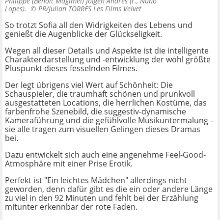
Philippe (Benoit Magimel) folgen Andres (r., Nuno
Lopes). ©
PR/Julian TORRES Les Films Velvet
So trotzt Sofia all den Widrigkeiten des Lebens und
genießt die Augenblicke der Glückseligkeit.
Wegen all dieser Details und Aspekte ist die intelligente
Charakterdarstellung und -entwicklung der wohl größte
Pluspunkt dieses fesselnden Filmes.
Der legt übrigens viel Wert auf Schönheit: Die
Schauspieler, die traumhaft schönen und prunkvoll
ausgestatteten Locations, die herrlichen Kostüme, das
farbenfrohe Szenebild, die suggestiv-dynamische
Kameraführung und die gefühlvolle Musikuntermalung -
sie alle tragen zum visuellen Gelingen dieses Dramas
bei.
Dazu entwickelt sich auch eine angenehme Feel-Good-
Atmosphäre mit einer Prise Erotik.
Perfekt ist "Ein leichtes Mädchen" allerdings nicht
geworden, denn dafür gibt es die ein oder andere Länge
zu viel in den 92 Minuten und fehlt bei der Erzählung
mitunter erkennbar der rote Faden.