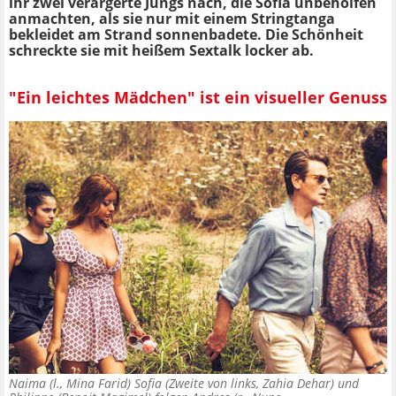
ihr zwei verärgerte Jungs nach, die Sofia unbeholfen
anmachten, als sie nur mit einem Stringtanga
bekleidet am Strand sonnenbadete. Die Schönheit
schreckte sie mit heißem Sextalk locker ab.
"Ein leichtes Mädchen" ist ein visueller Genuss
Naima (l., Mina Farid) Sofia (Zweite von links, Zahia Dehar) und