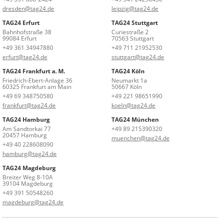
dresden@tag24.de
leipzig@tag24.de
TAG24 Erfurt
TAG24 Stuttgart
Bahnhofstraße 38
Curiestraße 2
99084 Erfurt
70563 Stuttgart
+49 361 34947880
+49 711 21952530
erfurt@tag24.de
stuttgart@tag24.de
TAG24 Frankfurt a. M.
TAG24 Köln
Friedrich-Ebert-Anlage 36
Neumarkt 1a
60325 Frankfurt am Main
50667 Köln
+49 69 348750580
+49 221 98651990
frankfurt@tag24.de
koeln@tag24.de
TAG24 Hamburg
TAG24 München
Am Sandtorkai 77
+49 89 215390320
20457 Hamburg
muenchen@tag24.de
+49 40 228608090
hamburg@tag24.de
TAG24 Magdeburg
Breiter Weg 8-10A
39104 Magdeburg
+49 391 50548260
magdeburg@tag24.de