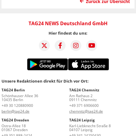
Zurück zur Übersicht
TAG24 NEWS Deutschland GmbH
Hier findest du uns:
Unsere Redaktionen direkt für Dich vor Ort:
TAG24 Berlin
TAG24 Chemnitz
Schönhauser Allee 36
Am Rathaus 2
10435 Berlin
09111 Chemnitz
+49 30 120880900
+49 371 6906600
berlin@tag24.de
chemnitz@tag24.de
TAG24 Dresden
TAG24 Leipzig
Ostra-Allee 18
Karl-Liebknecht-Straße 8
01067 Dresden
04107 Leipzig
+49 351 888-2424
+49 341 24250430