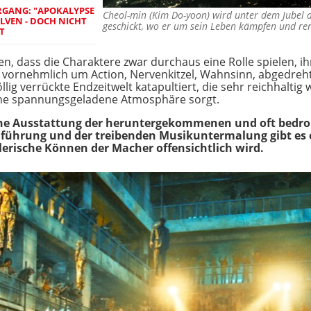
RGANG: "APOKALYPSE
Cheol-min (Kim Do-yoon) wird unter dem Jubel 
LVEN - DOCH NICHT
geschickt, wo er um sein Leben kämpfen und 
T
lten, dass die Charaktere zwar durchaus eine Rolle spielen, i
ch vornehmlich um Action, Nervenkitzel, Wahnsinn, abgedre
llig verrückte Endzeitwelt katapultiert, die sehr reichhalti
ine spannungsgeladene Atmosphäre sorgt.
iche Ausstattung der heruntergekommenen und oft bedro
ührung und der treibenden Musikuntermalung gibt es e
erische Können der Macher offensichtlich wird.