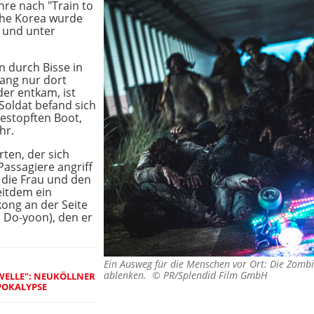
ahre nach "Train to
che Korea wurde
t und unter
n durch Bisse in
lang nur dort
 der entkam, ist
Soldat befand sich
gestopften Boot,
hr.
rten, der sich
Passagiere angriff
 die Frau und den
eitdem ein
kong an der Seite
 Do-yoon), den er
Ein Ausweg für die Menschen vor Ort: Die Zombi
ablenken. ©
PR/Splendid Film GmbH
WELLE": NEUKÖLLNER
APOKALYPSE