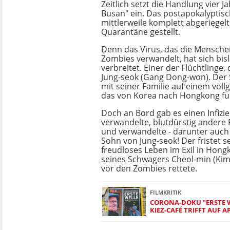
Zeitlich setzt die Handlung vier J
Busan" ein. Das postapokalyptis
mittlerweile komplett abgeriegel
Quarantäne gestellt.
Denn das Virus, das die Mensche
Zombies verwandelt, hat sich bis
verbreitet. Einer der Flüchtlinge,
Jung-seok (Gang Dong-won). Der 
mit seiner Familie auf einem voll
das von Korea nach Hongkong fu
Doch an Bord gab es einen Infizie
verwandelte, blutdürstig andere 
und verwandelte - darunter auch
Sohn von Jung-seok! Der fristet s
freudloses Leben im Exil in Hong
seines Schwagers Cheol-min (Kim
vor den Zombies rettete.
FILMKRITIK
CORONA-DOKU "ERSTE 
KIEZ-CAFÉ TRIFFT AUF 