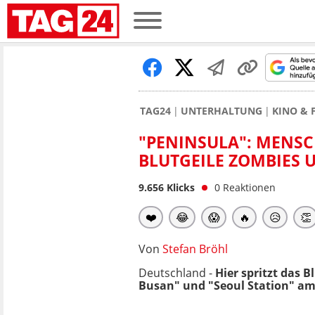
TAG24
UNTERHALTUNG
KINO & 
"PENINSULA": MENSC
BLUTGEILE ZOMBIES 
9.656
Klicks
0
Reaktionen
❤️
😂
😱
🔥
😥
👏
Von
Stefan Bröhl
Deutschland -
Hier spritzt das 
Busan" und "Seoul Station" am