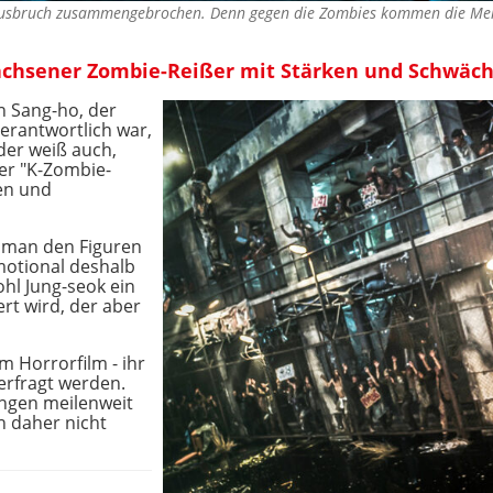
sausbruch zusammengebrochen. Denn gegen die Zombies kommen die Me
wachsener Zombie-Reißer mit Stärken und Schwäc
n Sang-ho, der
erantwortlich war,
der weiß auch,
der "K-Zombie-
ken und
s man den Figuren
motional deshalb
hl Jung-seok ein
t wird, der aber
m Horrorfilm - ihr
erfragt werden.
ungen meilenweit
 daher nicht