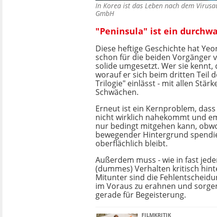
In Korea ist das Leben nach dem Viru
GmbH
"Peninsula" ist ein durch
Diese heftige Geschichte hat Yeo
schon für die beiden Vorgänger v
solide umgesetzt. Wer sie kennt, 
worauf er sich beim dritten Teil 
Trilogie" einlässt - mit allen Stär
Schwächen.
Erneut ist ein Kernproblem, das
nicht wirklich nahekommt und e
nur bedingt mitgehen kann, obwo
bewegender Hintergrund spendier
oberflächlich bleibt.
Außerdem muss - wie in fast jede
(dummes) Verhalten kritisch hint
Mitunter sind die Fehlentscheid
im Voraus zu erahnen und sorgen
gerade für Begeisterung.
FILMKRITIK