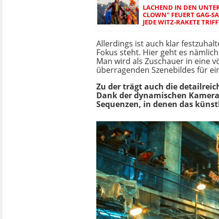
LACHEND IN DEN UNTE
CLOWN" FEUERT GAG-SA
JEDE WITZ-RAKETE TRIFF
Allerdings ist auch klar festzuha
Fokus steht. Hier geht es nämli
Man wird als Zuschauer in eine vö
überragenden Szenebildes für e
Zu der trägt auch die detailre
Dank der dynamischen Kameraf
Sequenzen, in denen das künstl