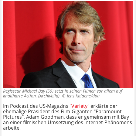
Regisseur Michael Bay (59) setzt in seinen Filmen vor allem auf
knallharte Action. (Archivbild) ©
Jens Kalaene/dpa
Im Podcast des US-Magazins "
Variety
" erklärte der
ehemalige Präsident des Film-Giganten "Paramount
Pictures", Adam Goodman, dass er gemeinsam mit Bay
an einer filmischen Umsetzung des Internet-Phänomens
arbeite.