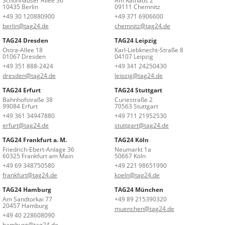
Schönhauser Allee 36
Am Rathaus 2
10435 Berlin
09111 Chemnitz
+49 30 120880900
+49 371 6906600
berlin@tag24.de
chemnitz@tag24.de
TAG24 Dresden
TAG24 Leipzig
Ostra-Allee 18
Karl-Liebknecht-Straße 8
01067 Dresden
04107 Leipzig
+49 351 888-2424
+49 341 24250430
dresden@tag24.de
leipzig@tag24.de
TAG24 Erfurt
TAG24 Stuttgart
Bahnhofstraße 38
Curiestraße 2
99084 Erfurt
70563 Stuttgart
+49 361 34947880
+49 711 21952530
erfurt@tag24.de
stuttgart@tag24.de
TAG24 Frankfurt a. M.
TAG24 Köln
Friedrich-Ebert-Anlage 36
Neumarkt 1a
60325 Frankfurt am Main
50667 Köln
+49 69 348750580
+49 221 98651990
frankfurt@tag24.de
koeln@tag24.de
TAG24 Hamburg
TAG24 München
Am Sandtorkai 77
+49 89 215390320
20457 Hamburg
muenchen@tag24.de
+49 40 228608090
hamburg@tag24.de