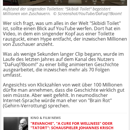
Aufstand der singenden Toiletten: "Skibidi Toilet" begeistert
Millionen von Zuschauern. ©
Screenshot/YouTube/DaFuq!?Boom!
Wer sich fragt, was um alles in der Welt "Skibidi Toilet"
ist, sollte einen Blick auf YouTube werfen. Dort hat ein
Video, in dem ein singender Kopf aus einer Toilette
rausguckt, einen Hype entfacht, der inzwischen Millionen
von Zuschauer anzieht.
Was als wenige Sekunden langer Clip begann, wurde im
Laufe des letzten Jahres auf dem Kanal des Nutzers
"DaFuq!?Boom!" zu einer billig animierten Geschichte
ausgearbeitet, die inzwischen mehr als 70 Folgen
umfasst.
Angesichts von Klickzahlen von weit über 100 Millionen
dürfte man annehmen, dass die Geschichte wirklich gut
sein müsste. Aber weit gefehlt. In neumodischer
Internet-Sprache würde man eher von "Brain Rot"
(Gehirn-Verrottung) sprechen.
KINO & FILM NEWS
"REVANCHE", "A CURE FOR WELLNESS" ODER
"TATORT": SCHAUSPIELER JOHANNES KRISCH