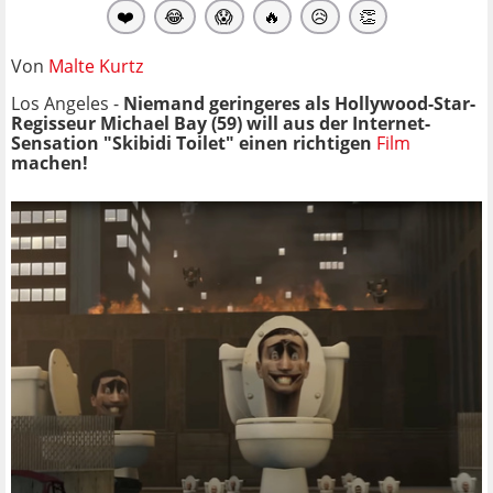
❤️
😂
😱
🔥
😥
👏
Von
Malte Kurtz
Los Angeles -
Niemand geringeres als Hollywood-Star-
Regisseur Michael Bay (59) will aus der Internet-
Sensation "Skibidi Toilet" einen richtigen
Film
machen!