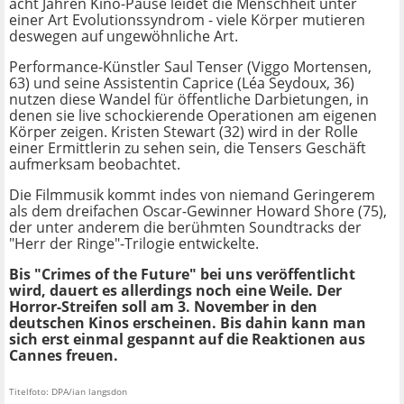
acht Jahren Kino-Pause leidet die Menschheit unter
einer Art Evolutionssyndrom - viele Körper mutieren
deswegen auf ungewöhnliche Art.
Performance-Künstler Saul Tenser (Viggo Mortensen,
63) und seine Assistentin Caprice (Léa Seydoux, 36)
nutzen diese Wandel für öffentliche Darbietungen, in
denen sie live schockierende Operationen am eigenen
Körper zeigen. Kristen Stewart (32) wird in der Rolle
einer Ermittlerin zu sehen sein, die Tensers Geschäft
aufmerksam beobachtet.
Die Filmmusik kommt indes von niemand Geringerem
als dem dreifachen Oscar-Gewinner Howard Shore (75),
der unter anderem die berühmten Soundtracks der
"Herr der Ringe"-Trilogie entwickelte.
Bis "Crimes of the Future" bei uns veröffentlicht
wird, dauert es allerdings noch eine Weile. Der
Horror-Streifen soll am 3. November in den
deutschen Kinos erscheinen. Bis dahin kann man
sich erst einmal gespannt auf die Reaktionen aus
Cannes freuen.
Titelfoto: DPA/ian langsdon