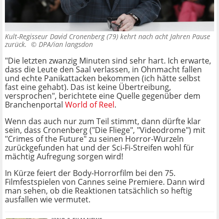
Kult-Regisseur David Cronenberg (79) kehrt nach acht Jahren Pause
zurück. ©
DPA/ian langsdon
"Die letzten zwanzig Minuten sind sehr hart. Ich erwarte,
dass die Leute den Saal verlassen, in Ohnmacht fallen
und echte Panikattacken bekommen (ich hätte selbst
fast eine gehabt). Das ist keine Übertreibung,
versprochen", berichtete eine Quelle gegenüber dem
Branchenportal
World of Reel
.
Wenn das auch nur zum Teil stimmt, dann dürfte klar
sein, dass Cronenberg ("Die Fliege", "Videodrome") mit
"Crimes of the Future" zu seinen Horror-Wurzeln
zurückgefunden hat und der Sci-Fi-Streifen wohl für
mächtig Aufregung sorgen wird!
In Kürze feiert der Body-Horrorfilm bei den 75.
Filmfestspielen von Cannes seine Premiere. Dann wird
man sehen, ob die Reaktionen tatsächlich so heftig
ausfallen wie vermutet.