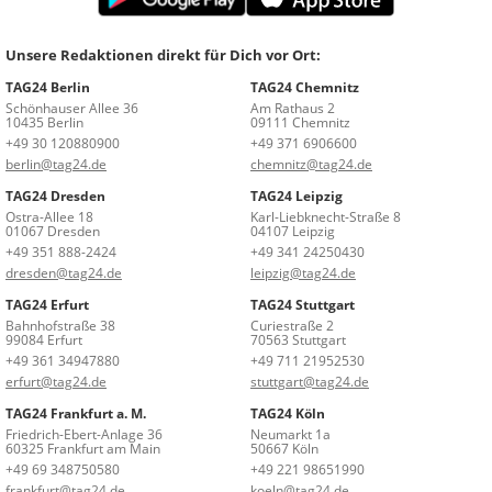
Unsere Redaktionen direkt für Dich vor Ort:
TAG24 Berlin
TAG24 Chemnitz
Schönhauser Allee 36
Am Rathaus 2
10435 Berlin
09111 Chemnitz
+49 30 120880900
+49 371 6906600
berlin@tag24.de
chemnitz@tag24.de
TAG24 Dresden
TAG24 Leipzig
Ostra-Allee 18
Karl-Liebknecht-Straße 8
01067 Dresden
04107 Leipzig
+49 351 888-2424
+49 341 24250430
dresden@tag24.de
leipzig@tag24.de
TAG24 Erfurt
TAG24 Stuttgart
Bahnhofstraße 38
Curiestraße 2
99084 Erfurt
70563 Stuttgart
+49 361 34947880
+49 711 21952530
erfurt@tag24.de
stuttgart@tag24.de
TAG24 Frankfurt a. M.
TAG24 Köln
Friedrich-Ebert-Anlage 36
Neumarkt 1a
60325 Frankfurt am Main
50667 Köln
+49 69 348750580
+49 221 98651990
frankfurt@tag24.de
koeln@tag24.de