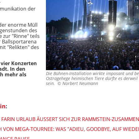
r
mmunikation der
 der enorme Müll
rgenstunden des
zur "Rinne" teils
r Ballsportarena
it "Relikten" des
 vier Konzerten
dt. In den
Die Bühnen-Installation wirkte imposant und be
h mehr als
Ostragehege heimischen Tiere dürfte es derweil
sein. ©
Norbert Neumann
in
:
: FARIN URLAUB ÄUSSERT SICH ZUR RAMMSTEIN-ZUSAMMENA
H VON MEGA-TOURNEE: WAS "ADIEU, GOODBYE, AUF WIED
LANGE PAUSE