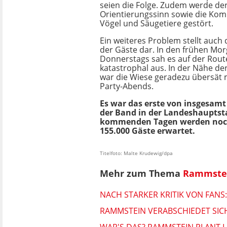
seien die Folge. Zudem werde de
Orientierungssinn sowie die Ko
Vögel und Säugetiere gestört.
Ein weiteres Problem stellt auch
der Gäste dar. In den frühen Mo
Donnerstags sah es auf der Route 
katastrophal aus. In der Nähe de
war die Wiese geradezu übersät m
Party-Abends.
Es war das erste von insgesamt
der Band in der Landeshauptsta
kommenden Tagen werden noc
155.000 Gäste erwartet.
Titelfoto: Malte Krudewig/dpa
Mehr zum Thema
Rammste
NACH STARKER KRITIK VON FANS
RAMMSTEIN VERABSCHIEDET SIC
WAR'S DAS? RAMMSTEIN PLANT 