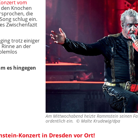
Konzert vom
n den Knochen
ersprochen, die
Song schlug ein.
tes Zwischenfazit
ing trotz einiger
 Rinne an der
blemlos
am es hingegen
Am Mittwochabend heizte Rammstein seinen Fan
ordentlich ein. ©
Malte Krudewig/dpa
tein-Konzert in Dresden vor Ort!