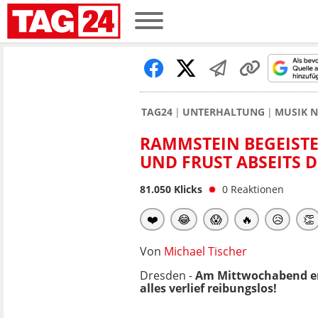
TAG24
UNTERHALTUNG
MUSIK 
RAMMSTEIN BEGEISTE
UND FRUST ABSEITS 
81.050
Klicks
0
Reaktionen
❤️
😂
😱
🔥
😥
👏
Von
Michael Tischer
Dresden -
Am Mittwochabend er
alles verlief reibungslos!