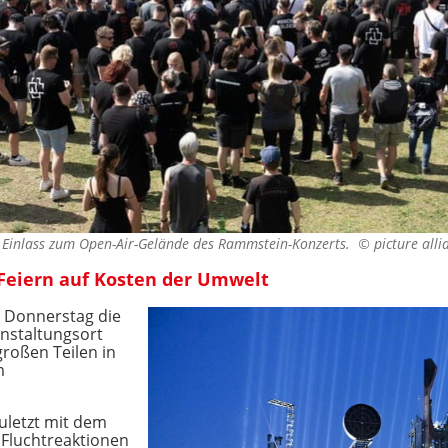
n Einlass zum Open-Air-Gelände des Rammstein-Konzerts. ©
picture all
Feiern auf Kosten der Umwelt
m Donnerstag die
anstaltungsort
großen Teilen in
m
zuletzt mit dem
 Fluchtreaktionen