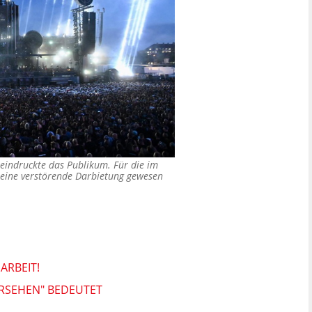
eindruckte das Publikum. Für die im
 eine verstörende Darbietung gewesen
RBEIT!
ERSEHEN" BEDEUTET