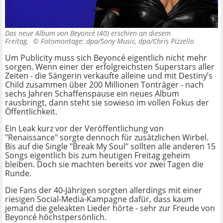
Das neue Album von Beyoncé (40) erschien an diesem
Freitag. ©
Fotomontage: dpa/Sony Music, dpa/Chris Pizzello
Um Publicity muss sich Beyoncé eigentlich nicht mehr
sorgen. Wenn einer der erfolgreichsten Superstars aller
Zeiten - die Sängerin verkaufte alleine und mit Destiny’s
Child zusammen über 200 Millionen Tonträger - nach
sechs Jahren Schaffenspause ein neues Album
rausbringt, dann steht sie sowieso im vollen Fokus der
Öffentlichkeit.
Ein Leak kurz vor der Veröffentlichung von
"Renaissance" sorgte dennoch für zusätzlichen Wirbel.
Bis auf die Single "Break My Soul" sollten alle anderen 15
Songs eigentlich bis zum heutigen Freitag geheim
bleiben. Doch sie machten bereits vor zwei Tagen die
Runde.
Die Fans der 40-Jährigen sorgten allerdings mit einer
riesigen Social-Media-Kampagne dafür, dass kaum
jemand die geleakten Lieder hörte - sehr zur Freude von
Beyoncé höchstpersönlich.