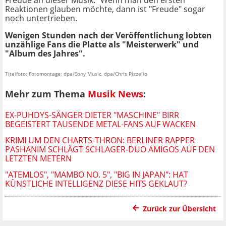
Freude an dieser Musik." Wenn man den ersten
Reaktionen glauben möchte, dann ist "Freude" sogar
noch untertrieben.
Wenigen Stunden nach der Veröffentlichung lobten
unzählige Fans die Platte als "Meisterwerk" und
"Album des Jahres".
Titelfoto: Fotomontage: dpa/Sony Music, dpa/Chris Pizzello
Mehr zum Thema
Musik News
:
EX-PUHDYS-SÄNGER DIETER "MASCHINE" BIRR
BEGEISTERT TAUSENDE METAL-FANS AUF WACKEN
KRIMI UM DEN CHARTS-THRON: BERLINER RAPPER
PASHANIM SCHLÄGT SCHLAGER-DUO AMIGOS AUF DEN
LETZTEN METERN
"ATEMLOS", "MAMBO NO. 5", "BIG IN JAPAN": HAT
KÜNSTLICHE INTELLIGENZ DIESE HITS GEKLAUT?
Zurück zur Übersicht