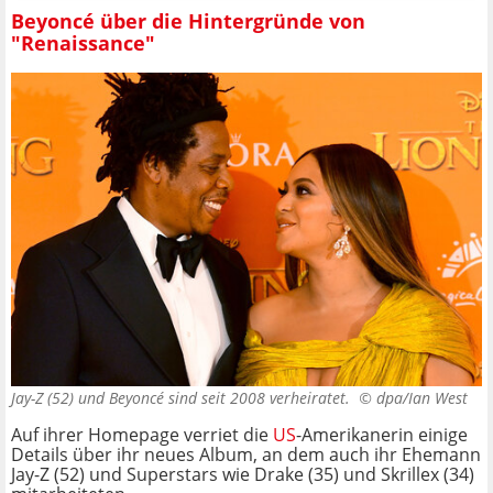
Beyoncé über die Hintergründe von
"Renaissance"
Jay-Z (52) und Beyoncé sind seit 2008 verheiratet. ©
dpa/Ian West
Auf ihrer Homepage verriet die
US
-Amerikanerin einige
Details über ihr neues Album, an dem auch ihr Ehemann
Jay-Z (52) und Superstars wie Drake (35) und Skrillex (34)