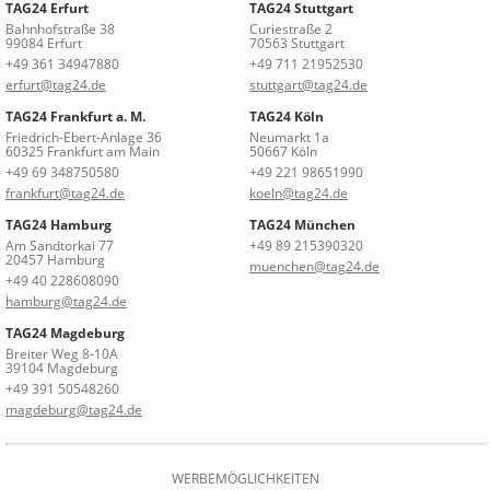
TAG24 Erfurt
TAG24 Stuttgart
Bahnhofstraße 38
Curiestraße 2
99084 Erfurt
70563 Stuttgart
+49 361 34947880
+49 711 21952530
erfurt@tag24.de
stuttgart@tag24.de
TAG24 Frankfurt a. M.
TAG24 Köln
Friedrich-Ebert-Anlage 36
Neumarkt 1a
60325 Frankfurt am Main
50667 Köln
+49 69 348750580
+49 221 98651990
frankfurt@tag24.de
koeln@tag24.de
TAG24 Hamburg
TAG24 München
Am Sandtorkai 77
+49 89 215390320
20457 Hamburg
muenchen@tag24.de
+49 40 228608090
hamburg@tag24.de
TAG24 Magdeburg
Breiter Weg 8-10A
39104 Magdeburg
+49 391 50548260
magdeburg@tag24.de
WERBEMÖGLICHKEITEN