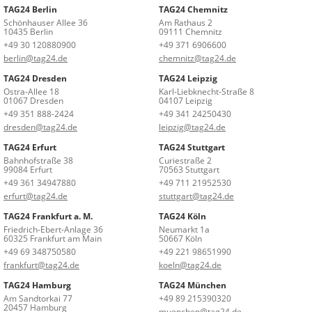
TAG24 Berlin
TAG24 Chemnitz
Schönhauser Allee 36
Am Rathaus 2
10435 Berlin
09111 Chemnitz
+49 30 120880900
+49 371 6906600
berlin@tag24.de
chemnitz@tag24.de
TAG24 Dresden
TAG24 Leipzig
Ostra-Allee 18
Karl-Liebknecht-Straße 8
01067 Dresden
04107 Leipzig
+49 351 888-2424
+49 341 24250430
dresden@tag24.de
leipzig@tag24.de
TAG24 Erfurt
TAG24 Stuttgart
Bahnhofstraße 38
Curiestraße 2
99084 Erfurt
70563 Stuttgart
+49 361 34947880
+49 711 21952530
erfurt@tag24.de
stuttgart@tag24.de
TAG24 Frankfurt a. M.
TAG24 Köln
Friedrich-Ebert-Anlage 36
Neumarkt 1a
60325 Frankfurt am Main
50667 Köln
+49 69 348750580
+49 221 98651990
frankfurt@tag24.de
koeln@tag24.de
TAG24 Hamburg
TAG24 München
Am Sandtorkai 77
+49 89 215390320
20457 Hamburg
muenchen@tag24.de