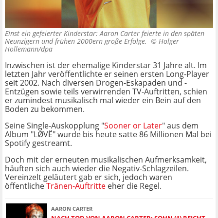
Einst ein gefeierter Kinderstar: Aaron Carter feierte in den späten
Neunzigern und frühen 2000ern große Erfolge. ©
Holger
Hollemann/dpa
Inzwischen ist der ehemalige Kinderstar 31 Jahre alt. Im
letzten Jahr veröffentlichte er seinen ersten Long-Player
seit 2002. Nach diversen Drogen-Eskapaden und -
Entzügen sowie teils verwirrenden TV-Auftritten, schien
er zumindest musikalisch mal wieder ein Bein auf den
Boden zu bekommen.
Seine Single-Auskopplung "
Sooner or Later
" aus dem
Album "LØVË" wurde bis heute satte 86 Millionen Mal bei
Spotify gestreamt.
Doch mit der erneuten musikalischen Aufmerksamkeit,
häuften sich auch wieder die Negativ-Schlagzeilen.
Vereinzelt geläutert gab er sich, jedoch waren
öffentliche
Tränen-Auftritte
eher die Regel.
AARON CARTER
NACH TOD VON AARON CARTER: SOHN (1) REICHT