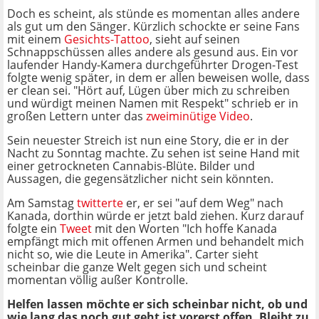
Doch es scheint, als stünde es momentan alles andere
als gut um den Sänger. Kürzlich schockte er seine Fans
mit einem
Gesichts-Tattoo
, sieht auf seinen
Schnappschüssen alles andere als gesund aus. Ein vor
laufender Handy-Kamera durchgeführter Drogen-Test
folgte wenig später, in dem er allen beweisen wolle, dass
er clean sei. "Hört auf, Lügen über mich zu schreiben
und würdigt meinen Namen mit Respekt" schrieb er in
großen Lettern unter das
zweiminütige Video
.
Sein neuester Streich ist nun eine Story, die er in der
Nacht zu Sonntag machte. Zu sehen ist seine Hand mit
einer getrockneten Cannabis-Blüte. Bilder und
Aussagen, die gegensätzlicher nicht sein könnten.
Am Samstag
twitterte
er, er sei "auf dem Weg" nach
Kanada, dorthin würde er jetzt bald ziehen. Kurz darauf
folgte ein
Tweet
mit den Worten "Ich hoffe Kanada
empfängt mich mit offenen Armen und behandelt mich
nicht so, wie die Leute in Amerika". Carter sieht
scheinbar die ganze Welt gegen sich und scheint
momentan völlig außer Kontrolle.
Helfen lassen möchte er sich scheinbar nicht, ob und
wie lang das noch gut geht ist vorerst offen. Bleibt zu