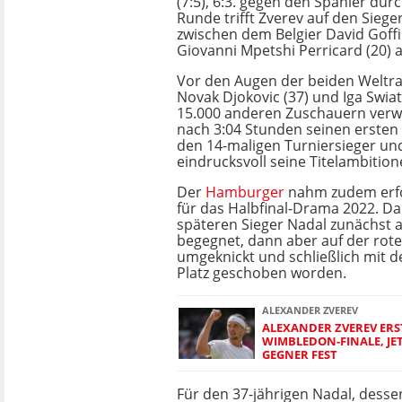
(7:5), 6:3. gegen den Spanier durc
Runde trifft Zverev auf den Sieg
zwischen dem Belgier David Goffi
Giovanni Mpetshi Perricard (20) 
Vor den Augen der beiden Weltra
Novak Djokovic (37) und Iga Swia
15.000 anderen Zuschauern verw
nach 3:04 Stunden seinen ersten
den 14-maligen Turniersieger und
eindrucksvoll seine Titelambition
Der
Hamburger
nahm zudem erfo
für das Halbfinal-Drama 2022. D
späteren Sieger Nadal zunächst
begegnet, dann aber auf der rot
umgeknickt und schließlich mit 
Platz geschoben worden.
ALEXANDER ZVEREV
ALEXANDER ZVEREV ERS
WIMBLEDON-FINALE, JET
GEGNER FEST
Für den 37-jährigen Nadal, desse