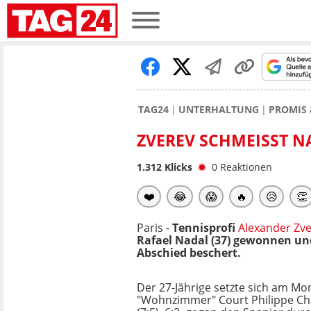
TAG24
UNTERHALTUNG
PROMIS 
ZVEREV SCHMEISST 
1.312
Klicks
0
Reaktionen
❤️
😂
😱
🔥
😥
👏
Paris -
Tennisprofi
Alexander Zv
Rafael Nadal (37) gewonnen und
Abschied beschert.
Der 27-Jährige setzte sich am Mo
"Wohnzimmer" Court Philippe Chat