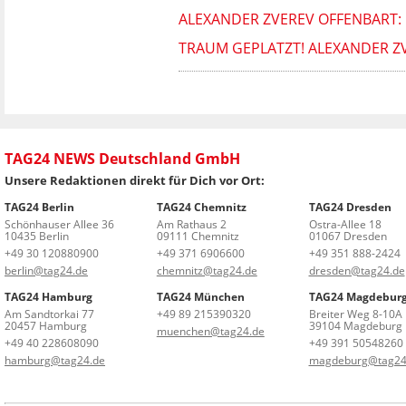
ALEXANDER ZVEREV OFFENBART: D
TRAUM GEPLATZT! ALEXANDER Z
TAG24 NEWS Deutschland GmbH
Unsere Redaktionen direkt für Dich vor Ort:
TAG24 Berlin
TAG24 Chemnitz
TAG24 Dresden
Schönhauser Allee 36
Am Rathaus 2
Ostra-Allee 18
10435 Berlin
09111 Chemnitz
01067 Dresden
+49 30 120880900
+49 371 6906600
+49 351 888-2424
berlin@tag24.de
chemnitz@tag24.de
dresden@tag24.de
TAG24 Hamburg
TAG24 München
TAG24 Magdebur
Am Sandtorkai 77
+49 89 215390320
Breiter Weg 8-10A
20457 Hamburg
39104 Magdeburg
muenchen@tag24.de
+49 40 228608090
+49 391 50548260
hamburg@tag24.de
magdeburg@tag24