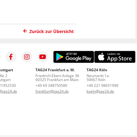
Zurück zur Übersicht
uttgart
TAG24 Frankfurt a. M.
TAG24 Köln
aße 2
Friedrich-Ebert-Anlage 36
Neumarkt 1a
ttgart
60325 Frankfurt am Main
50667 Köln
21952530
+49 69 348750580
+49 221 98651990
t@tag24.de
frankfurt@tag24.de
koeln@tag24.de