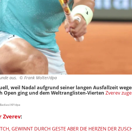
 Runde aus. ©
Frank Molter/dpa
ell, weil Nadal aufgrund seiner langen Ausfallzeit wege
ch Open ging und dem Weltranglisten-Vierten
Zverev zuge
s Badias/AP/dpa
r Zverev
:
ATCH, GEWINNT DURCH GESTE ABER DIE HERZEN DER ZUSC