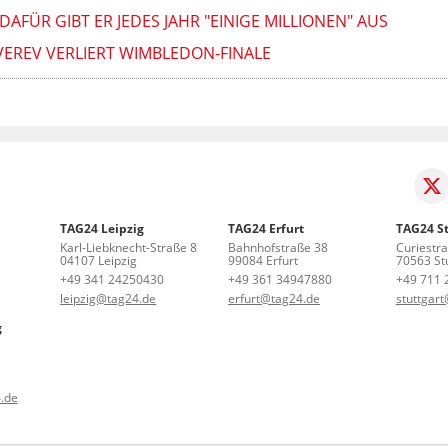
AFÜR GIBT ER JEDES JAHR "EINIGE MILLIONEN" AUS
VEREV VERLIERT WIMBLEDON-FINALE
TAG24 Leipzig
TAG24 Erfurt
TAG24 St
Karl-Liebknecht-Straße 8
Bahnhofstraße 38
Curiestr
04107 Leipzig
99084 Erfurt
70563 Stu
+49 341 24250430
+49 361 34947880
+49 711 
leipzig@tag24.de
erfurt@tag24.de
stuttgar
g
.de