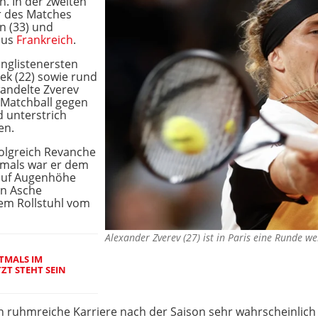
h. In der zweiten
er des Matches
n (33) und
aus
Frankreich
.
nglistenersten
tek (22) sowie rund
andelte Zverev
 Matchball gegen
 unterstrich
en.
lgreich Revanche
amals war er dem
 auf Augenhöhe
en Asche
dem Rollstuhl vom
Alexander Zverev (27) ist in Paris eine Runde w
TMALS IM
ZT STEHT SEIN
n ruhmreiche Karriere nach der Saison sehr wahrscheinlich 