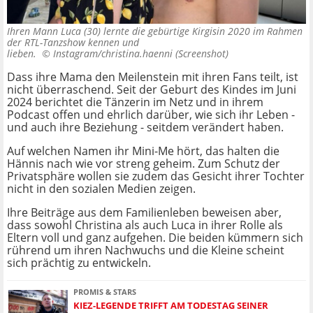
Ihren Mann Luca (30) lernte die gebürtige Kirgisin 2020 im Rahmen
der RTL-Tanzshow kennen und
lieben. ©
Instagram/christina.haenni (Screenshot)
Dass ihre Mama den Meilenstein mit ihren Fans teilt, ist
nicht überraschend. Seit der Geburt des Kindes im Juni
2024 berichtet die Tänzerin im Netz und in ihrem
Podcast offen und ehrlich darüber, wie sich ihr Leben -
und auch ihre Beziehung - seitdem verändert haben.
Auf welchen Namen ihr Mini-Me hört, das halten die
Hännis nach wie vor streng geheim. Zum Schutz der
Privatsphäre wollen sie zudem das Gesicht ihrer Tochter
nicht in den sozialen Medien zeigen.
Ihre Beiträge aus dem Familienleben beweisen aber,
dass sowohl Christina als auch Luca in ihrer Rolle als
Eltern voll und ganz aufgehen. Die beiden kümmern sich
rührend um ihren Nachwuchs und die Kleine scheint
sich prächtig zu entwickeln.
PROMIS & STARS
KIEZ-LEGENDE TRIFFT AM TODESTAG SEINER