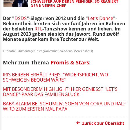
SCHWESTER AUF DEREN PEINIGER: SO REAGIERT
DER KNEIPEN-CHEF
Der "
DSDS
"-Sieger von 2012 und die "
Let's Dance
"-
Bekanntheit lernten sich vor fünf Jahren im Rahmen
der beliebten
RTL
-Tanzshow kennen und lieben. Im
August 2023 gaben sie sich das Jawort. Rund zwölf
Monate später kam ihre Tochter zur Welt.
Titelfoto: Bildmontage: Instagram/christina.haenni (Screenshots)
Mehr zum Thema
Promis & Stars
:
IRIS BERBEN ERHÄLT PREIS: "WIDERSPRICHT, WO
SCHWEIGEN BEQUEM WÄRE"
MIT BESONDEREM HIGHLIGHT: HIER GENIESST "LET'S D
ANCE"-PAAR DAS FAMILIENGLÜCK
BABY-ALARM BEI SCHUMI IV: SOHN VON CORA UND RALF
WIRD ZUM ERSTEN MAL PAPA
Zurück zur Übersicht