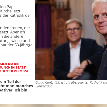
alen Papst
Kirche jetzt
te der Katholik der
anden freuen, der
setzt. Aber ich
 in die andere
utung, wieso und
hat der 53-Jährige
SICH UM DIE
MÜNCHEN BEATS"-
DER 90ER VERMISST
ein Teil der
Guido Cantz (53) ist als überzeugter Katholik ti
sieht man manches
Langer/dpa
ativer. Ich bin