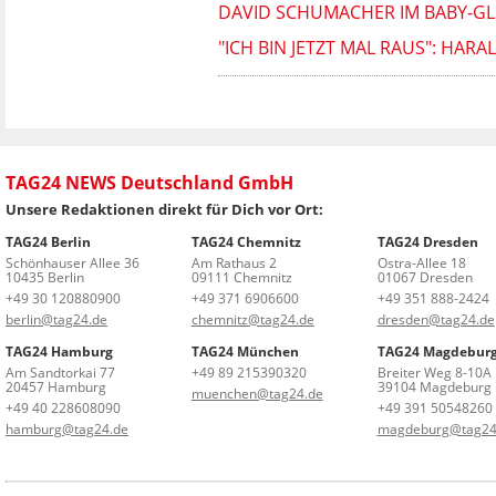
DAVID SCHUMACHER IM BABY-GLÜ
"ICH BIN JETZT MAL RAUS": HAR
TAG24 NEWS Deutschland GmbH
Unsere Redaktionen direkt für Dich vor Ort:
TAG24 Berlin
TAG24 Chemnitz
TAG24 Dresden
Schönhauser Allee 36
Am Rathaus 2
Ostra-Allee 18
10435 Berlin
09111 Chemnitz
01067 Dresden
+49 30 120880900
+49 371 6906600
+49 351 888-2424
berlin@tag24.de
chemnitz@tag24.de
dresden@tag24.de
TAG24 Hamburg
TAG24 München
TAG24 Magdebur
Am Sandtorkai 77
+49 89 215390320
Breiter Weg 8-10A
20457 Hamburg
39104 Magdeburg
muenchen@tag24.de
+49 40 228608090
+49 391 50548260
hamburg@tag24.de
magdeburg@tag24