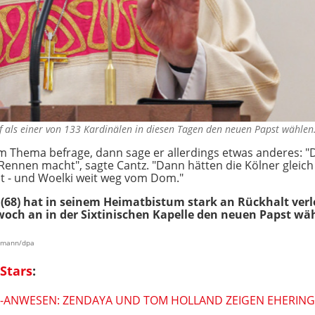
rf als einer von 133 Kardinälen in diesen Tagen den neuen Papst wähle
 Thema befrage, dann sage er allerdings etwas anderes: "Da
Rennen macht", sagte Cantz. "Dann hätten die Kölner gleich 
st - und Woelki weit weg vom Dom."
(68) hat in seinem Heimatbistum stark an Rückhalt verlo
woch an in der Sixtinischen Kapelle den neuen Papst wä
armann/dpa
Stars
:
S-ANWESEN: ZENDAYA UND TOM HOLLAND ZEIGEN EHERING