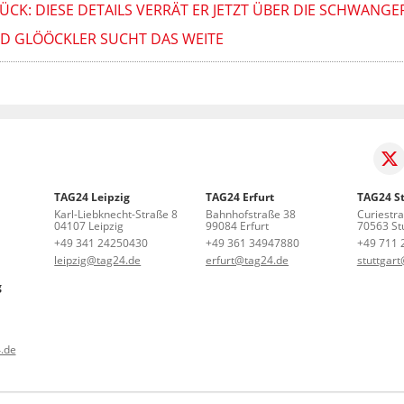
CK: DIESE DETAILS VERRÄT ER JETZT ÜBER DIE SCHWANG
ALD GLÖÖCKLER SUCHT DAS WEITE
TAG24 Leipzig
TAG24 Erfurt
TAG24 St
Karl-Liebknecht-Straße 8
Bahnhofstraße 38
Curiestr
04107 Leipzig
99084 Erfurt
70563 Stu
+49 341 24250430
+49 361 34947880
+49 711 
leipzig@tag24.de
erfurt@tag24.de
stuttgar
g
.de