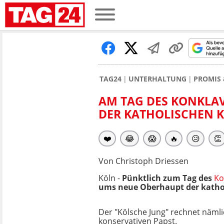
TAG24
UNTERHALTUNG
PROMIS 
AM TAG DES KONKLAV
DER KATHOLISCHEN K
❤️
😂
😱
🔥
😥
👏
Von Christoph Driessen
Köln -
Pünktlich zum Tag des
Ko
ums neue Oberhaupt der kathol
Der "Kölsche Jung" rechnet näml
konservativen Papst.