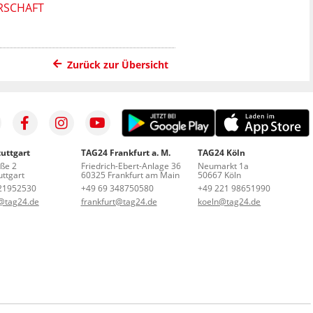
ERSCHAFT
Zurück zur Übersicht
uttgart
TAG24 Frankfurt a. M.
TAG24 Köln
aße 2
Friedrich-Ebert-Anlage 36
Neumarkt 1a
ttgart
60325 Frankfurt am Main
50667 Köln
21952530
+49 69 348750580
+49 221 98651990
t@tag24.de
frankfurt@tag24.de
koeln@tag24.de