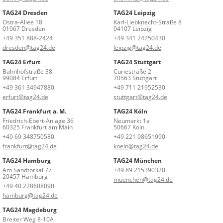
TAG24 Dresden
TAG24 Leipzig
Ostra-Allee 18
Karl-Liebknecht-Straße 8
01067 Dresden
04107 Leipzig
+49 351 888-2424
+49 341 24250430
dresden@tag24.de
leipzig@tag24.de
TAG24 Erfurt
TAG24 Stuttgart
Bahnhofstraße 38
Curiestraße 2
99084 Erfurt
70563 Stuttgart
+49 361 34947880
+49 711 21952530
erfurt@tag24.de
stuttgart@tag24.de
TAG24 Frankfurt a. M.
TAG24 Köln
Friedrich-Ebert-Anlage 36
Neumarkt 1a
60325 Frankfurt am Main
50667 Köln
+49 69 348750580
+49 221 98651990
frankfurt@tag24.de
koeln@tag24.de
TAG24 Hamburg
TAG24 München
Am Sandtorkai 77
+49 89 215390320
20457 Hamburg
muenchen@tag24.de
+49 40 228608090
hamburg@tag24.de
TAG24 Magdeburg
Breiter Weg 8-10A