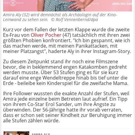
Amira Aly (32) wird demnächst als Archäologin auf der Kino-
Leinwand zu sehen sein. ©
Rolf Vennenbernd/dpa
Kurz vor dem Fallen der letzten Klappe wurde die zweite
Ex-Frau von
Oliver Pocher
(47) tatsächlich mit ihren zwei
größten Phobien konfrontiert. "Ich bin gespannt, wie ich
das machen werde, mit meinen Panikattacken, mit
meiner Platzangst", haderte Aly in ihrer Instagram-Story.
Zu diesem Zeitpunkt stand ihr noch eine Filmszene
bevor, die in beklemmend engen Katakomben gedreht
werden musste. Über 53 Stufen ging es für sie kurz
darauf eine enge Wendeltreppe hinab bis tief unter die
Erde - beileibe kein Kinderspiel für die zweifache Mama.
Ihre Follower wussten die exakte Anzahl der Stufen, weil
Amira jede einzelne beim Betreten laut aufrief. Ein Tipp
von ihrem Co-Star Erol Sander, um ihre Ängste zu
überwinden. Der 56-Jährige hatte ihr vorab verraten,
dass er schon seit seiner Kindheit zur Beruhigung immer
alle Stufen zählen würde.
AMIRA ALY