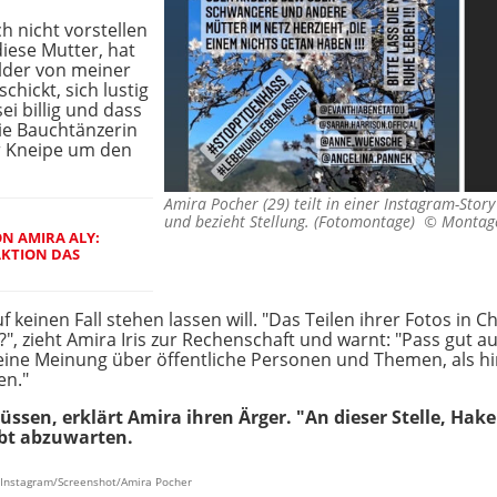
ch nicht vorstellen
diese Mutter, hat
ilder von meiner
hickt, sich lustig
i billig und dass
die Bauchtänzerin
r Kneipe um den
Amira Pocher (29) teilt in einer Instagram-Story 
und bezieht Stellung. (Fotomontage) ©
Montage
N AMIRA ALY:
 AKTION DAS
f keinen Fall stehen lassen will. "Das Teilen ihrer Fotos in C
", zieht Amira Iris zur Rechenschaft und warnt: "Pass gut au
meine Meinung über öffentliche Personen und Themen, als h
en."
sen, erklärt Amira ihren Ärger. "An dieser Stelle, Haken
ibt abzuwarten.
n, Instagram/Screenshot/Amira Pocher