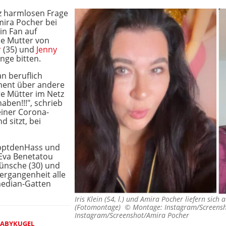
anz harmlosen Frage
mira Pocher bei
in Fan auf
ie Mutter von
r
(35) und
Jenny
ange bitten.
an beruflich
ent über andere
e Mütter im Netz
aben!!!", schrieb
 einer Corona-
d sitzt, bei
opptdenHass und
 Eva Benetatou
Wünsche (30) und
Vergangenheit alle
median-Gatten
Iris Klein (54, l.) und Amira Pocher liefern sich
(Fotomontage) ©
Montage: Instagram/Screensho
Instagram/Screenshot/Amira Pocher
 BABYKUGEL