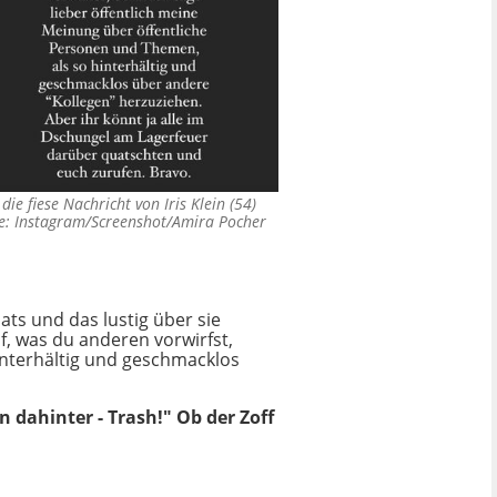
die fiese Nachricht von Iris Klein (54)
: Instagram/Screenshot/Amira Pocher
hats und das lustig über sie
f, was du anderen vorwirfst,
interhältig und geschmacklos
 dahinter - Trash!" Ob der Zoff