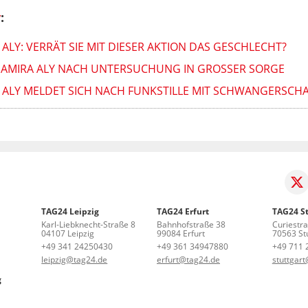
y
:
LY: VERRÄT SIE MIT DIESER AKTION DAS GESCHLECHT?
 AMIRA ALY NACH UNTERSUCHUNG IN GROSSER SORGE
RA ALY MELDET SICH NACH FUNKSTILLE MIT SCHWANGERSC
TAG24 Leipzig
TAG24 Erfurt
TAG24 St
Karl-Liebknecht-Straße 8
Bahnhofstraße 38
Curiestr
04107 Leipzig
99084 Erfurt
70563 Stu
+49 341 24250430
+49 361 34947880
+49 711 
leipzig@tag24.de
erfurt@tag24.de
stuttgar
g