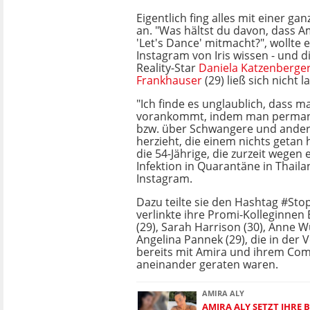
Eigentlich fing alles mit einer g
an. "Was hältst du davon, dass A
'Let's Dance' mitmacht?", wollte e
Instagram von Iris wissen - und d
Reality-Star
Daniela Katzenberge
Frankhauser
(29) ließ sich nicht l
"Ich finde es unglaublich, dass m
vorankommt, indem man perman
bzw. über Schwangere und ander
herzieht, die einem nichts getan h
die 54-Jährige, die zurzeit wegen
Infektion in Quarantäne in Thailan
Instagram.
Dazu teilte sie den Hashtag #St
verlinkte ihre Promi-Kolleginnen
(29), Sarah Harrison (30), Anne 
Angelina Pannek (29), die in der 
bereits mit Amira und ihrem Co
aneinander geraten waren.
AMIRA ALY
AMIRA ALY SETZT IHRE