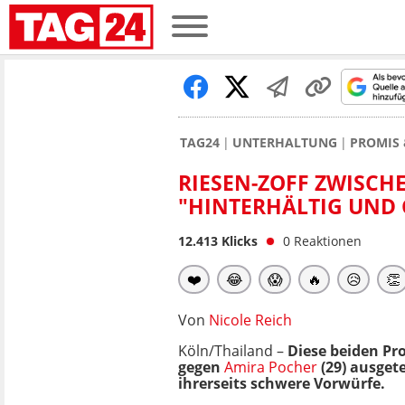
TAG24
UNTERHALTUNG
PROMIS 
RIESEN-ZOFF ZWISCHE
"HINTERHÄLTIG UND
12.413
Klicks
0
Reaktionen
❤️
😂
😱
🔥
😥
👏
Von
Nicole Reich
Köln/Thailand –
Diese beiden P
gegen
Amira Pocher
(29) ausget
ihrerseits schwere Vorwürfe.