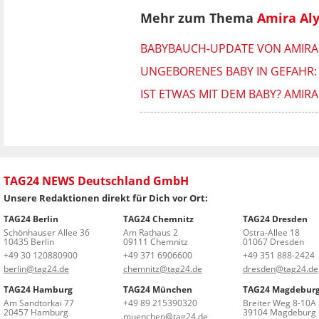
Mehr zum Thema
Amira Al
BABYBAUCH-UPDATE VON AMIRA A
UNGEBORENES BABY IN GEFAHR:
IST ETWAS MIT DEM BABY? AMI
TAG24 NEWS Deutschland GmbH
Unsere Redaktionen direkt für Dich vor Ort:
TAG24 Berlin
TAG24 Chemnitz
TAG24 Dresden
Schönhauser Allee 36
Am Rathaus 2
Ostra-Allee 18
10435 Berlin
09111 Chemnitz
01067 Dresden
+49 30 120880900
+49 371 6906600
+49 351 888-2424
berlin@tag24.de
chemnitz@tag24.de
dresden@tag24.de
TAG24 Hamburg
TAG24 München
TAG24 Magdebur
Am Sandtorkai 77
+49 89 215390320
Breiter Weg 8-10A
20457 Hamburg
39104 Magdeburg
muenchen@tag24.de