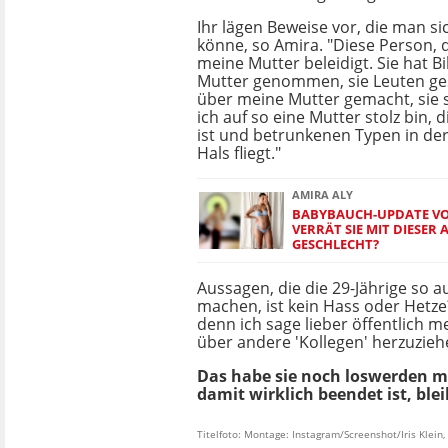
Ihr lägen Beweise vor, die man si
könne, so Amira. "Diese Person, 
meine Mutter beleidigt. Sie hat B
Mutter genommen, sie Leuten gesc
über meine Mutter gemacht, sie se
ich auf so eine Mutter stolz bin, 
ist und betrunkenen Typen in de
Hals fliegt."
AMIRA ALY
BABYBAUCH-UPDATE VO
VERRÄT SIE MIT DIESER
GESCHLECHT?
Aussagen, die die 29-Jährige so au
machen, ist kein Hass oder Hetze?
denn ich sage lieber öffentlich 
über andere 'Kollegen' herzuzieh
Das habe sie noch loswerden müs
damit wirklich beendet ist, ble
Titelfoto: Montage: Instagram/Screenshot/Iris Klei