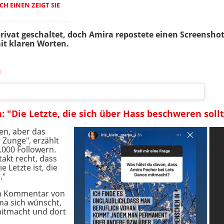
CH EINEN ZEIGT SIE
uf privat geschaltet, doch Amira repostete einen Screenshot
it klaren Worten.
m
n: "Die Letzte, die sich über Hass beschweren soll
ren, aber das
 Zunge", erzählt
.000 Followern.
akt recht, dass
e Letzte ist, die
."
en Kommentar von
ma sich wünscht,
itmacht und dort