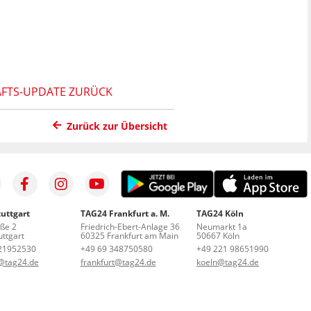
HAFTS-UPDATE ZURÜCK
Zurück zur Übersicht
uttgart
TAG24 Frankfurt a. M.
TAG24 Köln
aße 2
Friedrich-Ebert-Anlage 36
Neumarkt 1a
ttgart
60325 Frankfurt am Main
50667 Köln
21952530
+49 69 348750580
+49 221 98651990
t@tag24.de
frankfurt@tag24.de
koeln@tag24.de