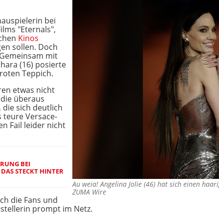
auspielerin bei
lms "Eternals",
schen
Kinos
gen sollen. Doch
l. Gemeinsam mit
hara (16) posierte
 roten Teppich.
aren etwas nicht
 die überaus
 die sich deutlich
 teure Versace-
n Fail leider nicht
RUNG BEI
DAS STECKT HINTER
Au weia! Angelina Jolie (46) hat sich einen haa
ZUMA Wire
h die Fans und
stellerin prompt im Netz.