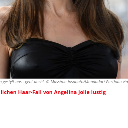
p gestylt aus - geht doch! ©
Massimo Insabato/Mondadori Portfolio vi
ichen Haar-Fail von Angelina Jolie lustig