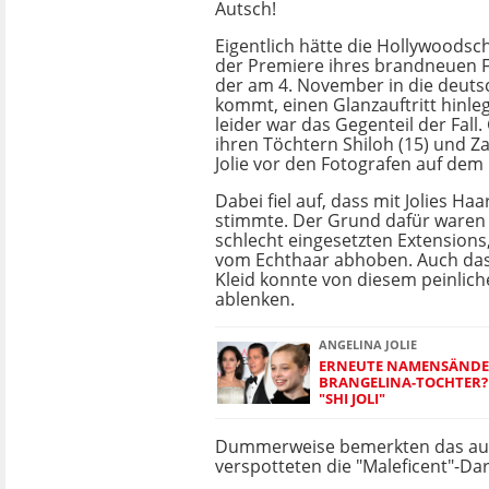
Autsch!
Eigentlich hätte die Hollywoodsch
der Premiere ihres brandneuen Fi
der am 4. November in die deut
kommt, einen Glanzauftritt hinle
leider war das Gegenteil der Fal
ihren Töchtern Shiloh (15) und Za
Jolie vor den Fotografen auf dem
Dabei fiel auf, dass mit Jolies Ha
stimmte. Der Grund dafür waren
schlecht eingesetzten Extensions,
vom Echthaar abhoben. Auch das
Kleid konnte von diesem peinliche
ablenken.
ANGELINA JOLIE
ERNEUTE NAMENSÄNDE
BRANGELINA-TOCHTER? 
"SHI JOLI"
Dummerweise bemerkten das auc
verspotteten die "Maleficent"-Dar