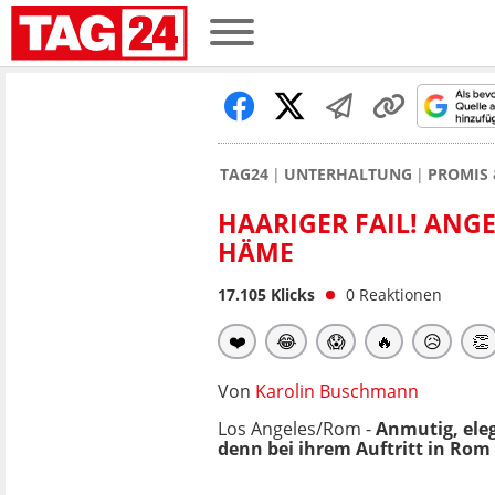
TAG24
UNTERHALTUNG
PROMIS 
HAARIGER FAIL! ANGE
HÄME
17.105
Klicks
0
Reaktionen
❤️
😂
😱
🔥
😥
👏
Von
Karolin Buschmann
Los Angeles/Rom -
Anmutig, ele
denn bei ihrem Auftritt in Rom 