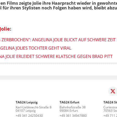
n Films zeigte Jolie ihre Haarpracht wieder in gewohnter
 für ihren Stylisten noch Folgen haben wird, bleibt abz
Jolie
:
 ZERBROCHEN": ANGELINA JOLIE BLICKT AUF SCHWERE ZEI
GELINA JOLIES TOCHTER GEHT VIRAL
A JOLIE ERLEIDET SCHWERE KLATSCHE GEGEN BRAD PITT
TAG24 Leipzig
TAG24 Erfurt
TAG24 St
Karl-Liebknecht-Straße 8
Bahnhofstraße 38
Curiestr
04107 Leipzig
99084 Erfurt
70563 Stu
+49 341 24250430
+49 361 34947880
+49 711 