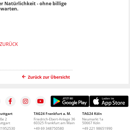
 Natürlichkeit - ohne billige
uwarten.
T ZURÜCK
Zurück zur Übersicht
uttgart
TAG24 Frankfurt a. M.
TAG24 Köln
aße 2
Friedrich-Ebert-Anlage 36
Neumarkt 1a
ttgart
60325 Frankfurt am Main
50667 Köln
21952530
+49 69 348750580
+49 221 98651990