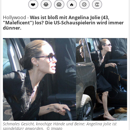
❤️
😂
😱
🔥
😥
👏
Hollywood -
Was ist bloß mit Angelina Jolie (43,
"Maleficent") los? Die US-Schauspielerin wird immer
dünner.
Schmales Gesicht, knochige Hände und Beine: Angelina Jolie ist
spindeldürr geworden. ©
Imago