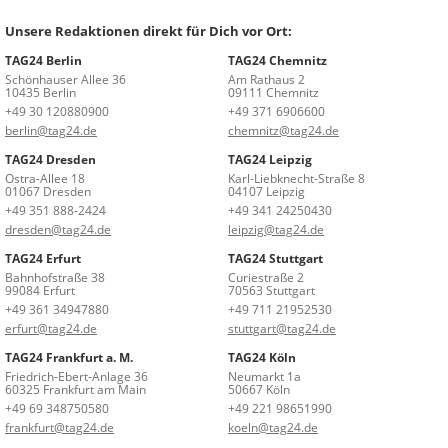
Unsere Redaktionen direkt für Dich vor Ort:
TAG24 Berlin
TAG24 Chemnitz
Schönhauser Allee 36
Am Rathaus 2
10435 Berlin
09111 Chemnitz
+49 30 120880900
+49 371 6906600
berlin@tag24.de
chemnitz@tag24.de
TAG24 Dresden
TAG24 Leipzig
Ostra-Allee 18
Karl-Liebknecht-Straße 8
01067 Dresden
04107 Leipzig
+49 351 888-2424
+49 341 24250430
dresden@tag24.de
leipzig@tag24.de
TAG24 Erfurt
TAG24 Stuttgart
Bahnhofstraße 38
Curiestraße 2
99084 Erfurt
70563 Stuttgart
+49 361 34947880
+49 711 21952530
erfurt@tag24.de
stuttgart@tag24.de
TAG24 Frankfurt a. M.
TAG24 Köln
Friedrich-Ebert-Anlage 36
Neumarkt 1a
60325 Frankfurt am Main
50667 Köln
+49 69 348750580
+49 221 98651990
frankfurt@tag24.de
koeln@tag24.de