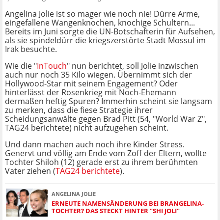
Angelina Jolie ist so mager wie noch nie! Dürre Arme,
eingefallene Wangenknochen, knochige Schultern...
Bereits im Juni sorgte die UN-Botschafterin für Aufsehen,
als sie spindeldürr die kriegszerstörte Stadt Mossul im
Irak besuchte.
Wie die "
InTouch
" nun berichtet, soll Jolie inzwischen
auch nur noch 35 Kilo wiegen. Übernimmt sich der
Hollywood-Star mit seinem Engagement? Oder
hinterlässt der Rosenkrieg mit Noch-Ehemann
dermaßen heftig Spuren? Immerhin scheint sie langsam
zu merken, dass die fiese Strategie ihrer
Scheidungsanwälte gegen Brad Pitt (54, "World War Z",
TAG24 berichtete) nicht aufzugehen scheint.
Und dann machen auch noch ihre Kinder Stress.
Genervt und völlig am Ende vom Zoff der Eltern, wollte
Tochter Shiloh (12) gerade erst zu ihrem berühmten
Vater ziehen (
TAG24 berichtete
).
ANGELINA JOLIE
ERNEUTE NAMENSÄNDERUNG BEI BRANGELINA-
TOCHTER? DAS STECKT HINTER "SHI JOLI"