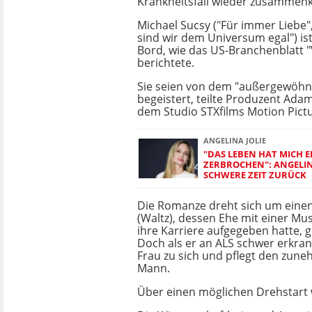
Krankheitsfall wieder zusamme
Michael Sucsy ("Für immer Liebe",
sind wir dem Universum egal") ist
Bord, wie das US-Branchenblatt "
berichtete.
Sie seien von dem "außergewöhn
begeistert, teilte Produzent Ada
dem Studio STXfilms Motion Pict
ANGELINA JOLIE
"DAS LEBEN HAT MICH E
ZERBROCHEN": ANGELINA
SCHWERE ZEIT ZURÜCK
Die Romanze dreht sich um einen
(Waltz), dessen Ehe mit einer Musik
ihre Karriere aufgegeben hatte, ge
Doch als er an ALS schwer erkrank
Frau zu sich und pflegt den zune
Mann.
Über einen möglichen Drehstart 