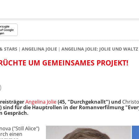
& STARS
ANGELINA JOLIE
ANGELINA JOLIE: JOLIE UND WALT
ERÜCHTE UM GEMEINSAMES PROJEKT!
reisträger
Angelina Jolie
(45, "Durchgeknallt") und
Christ
 sind für die Hauptrollen in der Romanverfilmung "Every 
im Gespräch.
va ("Still Alice")
urch einen