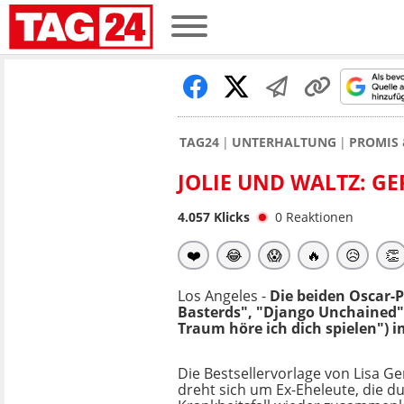
TAG24
UNTERHALTUNG
PROMIS 
JOLIE UND WALTZ: G
4.057
Klicks
0
Reaktionen
❤️
😂
😱
🔥
😥
👏
Los Angeles -
Die beiden Oscar-P
Basterds", "Django Unchained")
Traum höre ich dich spielen") 
Die Bestsellervorlage von Lisa Geno
dreht sich um Ex-Eheleute, die d