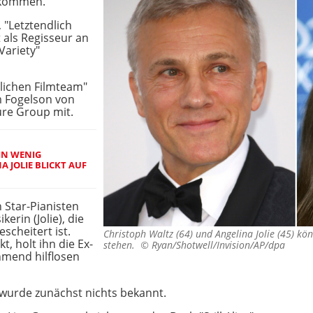
nkommen.
 "Letztendlich
 als Regisseur an
Variety"
lichen Filmteam"
m Fogelson von
ure Group mit.
IN WENIG
 JOLIE BLICKT AUF
 Star-Pianisten
erin (Jolie), die
scheitert ist.
Christoph Waltz (64) und Angelina Jolie (45) 
t, holt ihn die Ex-
stehen. ©
Ryan/Shotwell/Invision/AP/dpa
hmend hilflosen
wurde zunächst nichts bekannt.