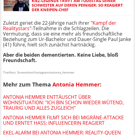
KIEZ-LEGENDE TRIFFT AM TODESTAG SEINER
SCHWESTER AUF DEREN PEINIGER: SO REAGIERT
DER KNEIPEN-CHEF
Zuletzt geriet die 22-Jährige nach ihrer "
Kampf der
Realitystars
"-Teilnahme in die Schlagzeilen. Die
Vermutung, dass sie eine mehr als freundschaftliche
Beziehung zum Ur-Bachelor und Dauer-Single Paul Janke
(41) führe, hielt sich zunächst hartnäckig.
Aber die beiden dementierten. Keine Liebe, bloß
Freundschaft.
Titelfoto: Screenshot/Instagram/antonia_hemmer
Mehr zum Thema
Antonia Hemmer
:
ANTONIA HEMMER ENTTÄUSCHT ÜBER
WOHNSITUATION: "ICH BIN SCHON WIEDER WÜTEND,
TRAURIG UND ALLES ZUGLEICH"
ANTONIA HEMMER FILMT SICH BEI MIGRÄNE-ATTACKE
UND ERNTET HASS: INFLUENCERIN REAGIERT
EKEL-ALARM BEI ANTONIA HEMMER: REALITY-QUEEN