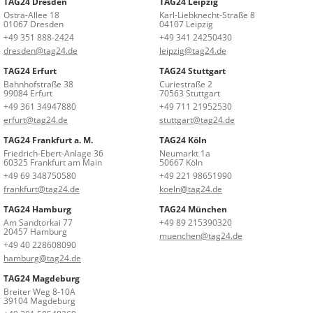
TAG24 Dresden
TAG24 Leipzig
Ostra-Allee 18
Karl-Liebknecht-Straße 8
01067 Dresden
04107 Leipzig
+49 351 888-2424
+49 341 24250430
dresden@tag24.de
leipzig@tag24.de
TAG24 Erfurt
TAG24 Stuttgart
Bahnhofstraße 38
Curiestraße 2
99084 Erfurt
70563 Stuttgart
+49 361 34947880
+49 711 21952530
erfurt@tag24.de
stuttgart@tag24.de
TAG24 Frankfurt a. M.
TAG24 Köln
Friedrich-Ebert-Anlage 36
Neumarkt 1a
60325 Frankfurt am Main
50667 Köln
+49 69 348750580
+49 221 98651990
frankfurt@tag24.de
koeln@tag24.de
TAG24 Hamburg
TAG24 München
Am Sandtorkai 77
+49 89 215390320
20457 Hamburg
muenchen@tag24.de
+49 40 228608090
hamburg@tag24.de
TAG24 Magdeburg
Breiter Weg 8-10A
39104 Magdeburg