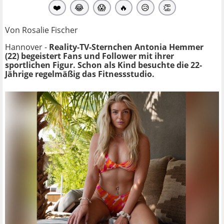
❤️
😂
😱
🔥
😥
👏
Von Rosalie Fischer
Hannover -
Reality-TV-Sternchen
Antonia Hemmer
(22) begeistert Fans und Follower mit ihrer
sportlichen Figur. Schon als Kind besuchte die 22-
Jährige regelmäßig das Fitnessstudio.