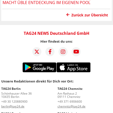
MACHT ÜBLE ENTDECKUNG IM EIGENEN POOL
Zurück zur Übersicht
TAG24 NEWS Deutschland GmbH
Hier findest du uns:
Unsere Redaktionen direkt für Dich vor Ort:
TAG24 Berlin
TAG24 Chemnitz
Schönhauser Allee 36
Am Rathaus 2
10435 Berlin
09111 Chemnitz
+49 30 120880900
+49 371 6906600
berlin@tag24.de
chemnitz@tag24.de