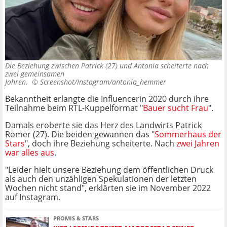
Die Beziehung zwischen Patrick (27) und Antonia scheiterte nach
zwei gemeinsamen
Jahren. ©
Screenshot/Instagram/antonia_hemmer
Bekanntheit erlangte die Influencerin 2020 durch ihre
Teilnahme beim RTL-Kuppelformat "
Bauer sucht Frau
".
Damals eroberte sie das Herz des Landwirts Patrick
Romer (27). Die beiden gewannen das
"
Sommerhaus der
Stars
", doch ihre Beziehung scheiterte. Nach
zwei Jahren
war alles aus
.
"Leider hielt unsere Beziehung dem öffentlichen Druck
als auch den unzähligen Spekulationen der letzten
Wochen nicht stand", erklärten sie im November 2022
auf Instagram.
PROMIS & STARS