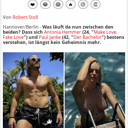
❤️
😂
😱
🔥
😥
👏
Von
Robert Stoll
Hannover/Berlin -
Was läuft da nun zwischen den
beiden? Dass sich
Antonia Hemmer
(24, "
Make Love,
Fake Love
") und
Paul Janke
(42, "
Der Bachelor
") bestens
verstehen, ist längst kein Geheimnis mehr.