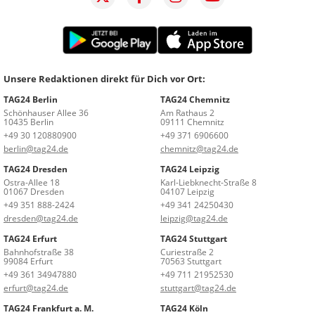
Unsere Redaktionen direkt für Dich vor Ort:
TAG24 Berlin
TAG24 Chemnitz
Schönhauser Allee 36
Am Rathaus 2
10435 Berlin
09111 Chemnitz
+49 30 120880900
+49 371 6906600
berlin@tag24.de
chemnitz@tag24.de
TAG24 Dresden
TAG24 Leipzig
Ostra-Allee 18
Karl-Liebknecht-Straße 8
01067 Dresden
04107 Leipzig
+49 351 888-2424
+49 341 24250430
dresden@tag24.de
leipzig@tag24.de
TAG24 Erfurt
TAG24 Stuttgart
Bahnhofstraße 38
Curiestraße 2
99084 Erfurt
70563 Stuttgart
+49 361 34947880
+49 711 21952530
erfurt@tag24.de
stuttgart@tag24.de
TAG24 Frankfurt a. M.
TAG24 Köln