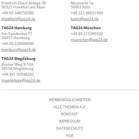
Friedrich-Ebert-Anlage 36
Neumarkt 1a
60325 Frankfurt am Main
50667 Köln
+49 69 348750580
+49 221 98651990
frankfurt@tag24.de
koeln@tag24.de
TAG24 Hamburg
TAG24 München
Am Sandtorkai 77
+49 89 215390320
20457 Hamburg
muenchen@tag24.de
+49 40 228608090
hamburg@tag24.de
TAG24 Magdeburg
Breiter Weg 8-10A
39104 Magdeburg
+49 391 50548260
magdeburg@tag24.de
WERBEMÖGLICHKEITEN
ALLE THEMEN A-Z
KONTAKT
IMPRESSUM
DATENSCHUTZ
AGB