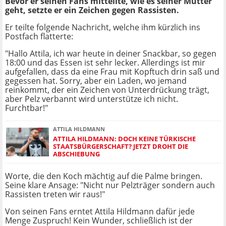
Bevor er seinen Fans mitteilte, wie es seiner Mutter
geht, setzte er ein Zeichen gegen Rassisten.
Er teilte folgende Nachricht, welche ihm kürzlich ins
Postfach flatterte:
"Hallo Attila, ich war heute in deiner Snackbar, so gegen
18:00 und das Essen ist sehr lecker. Allerdings ist mir
aufgefallen, dass da eine Frau mit Kopftuch drin saß und
gegessen hat. Sorry, aber ein Laden, wo jemand
reinkommt, der ein Zeichen von Unterdrückung trägt,
aber Pelz verbannt wird unterstütze ich nicht.
Furchtbar!"
ATTILA HILDMANN
ATTILA HILDMANN: DOCH KEINE TÜRKISCHE
STAATSBÜRGERSCHAFT? JETZT DROHT DIE
ABSCHIEBUNG
Worte, die den Koch mächtig auf die Palme bringen.
Seine klare Ansage: "Nicht nur Pelzträger sondern auch
Rassisten treten wir raus!"
Von seinen Fans erntet Attila Hildmann dafür jede
Menge Zuspruch! Kein Wunder, schließlich ist der