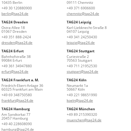
10435 Berlin
09111 Chemnitz
+49 30 120880900
+49 371 6906600
berlin@tag24.de
chemnitz@tag24.de
TAG24 Dresden
TAG24 Leipzig
Ostra-Allee 18
Karl-Liebknecht-Straße 8
01067 Dresden
04107 Leipzig
+49 351 888-2424
+49 341 24250430
dresden@tag24.de
leipzig@tag24.de
TAG24 Erfurt
TAG24 Stuttgart
Bahnhofstraße 38
Curiestraße 2
99084 Erfurt
70563 Stuttgart
+49 361 34947880
+49 711 21952530
erfurt@tag24.de
stuttgart@tag24.de
TAG24 Frankfurt a. M.
TAG24 Köln
Friedrich-Ebert-Anlage 36
Neumarkt 1a
60325 Frankfurt am Main
50667 Köln
+49 69 348750580
+49 221 98651990
frankfurt@tag24.de
koeln@tag24.de
TAG24 Hamburg
TAG24 München
Am Sandtorkai 77
+49 89 215390320
20457 Hamburg
muenchen@tag24.de
+49 40 228608090
hamburg@tag24.de