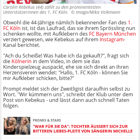
Carolin Kebekus (44) zählt zu den prominentesten
Unterstützerinnen des 1. FC Köln. ©
Imago/Mika Volkmann
Obwohl die 44-Jährige nämlich bekennender Fan des
1.
FC Köln
ist, ist das Laufrad, das sie ihrem Sprössling nun
schenken wollte, mit Aufklebern des
FC Bayern München
verziert gewesen, wie Kebekus auf ihrem
Instagram
-
Kanal berichtet.
"Ach du Scheiße! Was habe ich da gekauft?", fragt sich
die
Kölnerin
in dem Video, in dem sie das
Kinderspielzeug auspackt, ehe sie sich direkt an ihren
Herzensverein wendet: "Hallo, 1. FC Köln - können Sie
mir Aufkleber schicken, bitte?"
Prompt meldet sich der Zweitligist daraufhin selbst zu
Wort. "Wir kümmern uns", schreibt der Klub unter dem
Post von Kebekus - und lässt dann auch schnell Taten
folgen.
PROMIS & STARS
"WAR FÜR SIE DA": TOCHTER ÄUSSERT SICH ZUR B
ITTEREN LIEBES-PLEITE VON SÄNGERIN MICHELLE