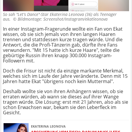
So sah "Let's Dance"-Star Ekaterina Leonova (36) als Teenager
aus. ©
Bildmontage: Screenshot/Instagram/ekatleonova
In einer Instagram-Fragerunde wollte ein Fan von Ekat
wissen, ob sie sich jemals von ihren langen Haaren
trennen und stattdessen kurze tragen würde. Und die
Antwort, die die Profi-Tänzerin gab, dürfte ihre Fans
verwundern. "Mit 15 hatte ich kurze Haare", teilte die
gebürtige Russin ihren knapp 300.000 Instagram-
Followern mit.
Doch die Frisur ist nicht da einzige markante Merkmal,
welches sich im Laufe der Jahre veränderte. Denn mit 15
Jahren hatte Ekat "übrigens noch kein Muttermal".
Deshalb wollte sie von ihren Anhängern wissen, ob sie
erraten würden, ab wann sie dieses auf ihrer Wange
tragen würde. Die Lösung: erst mit 21 Jahren, also als sie
schon Erwachsen war, bekam sie den Leberfleck im
Gesicht.
EKATERINA LEONOVA
ABSCHIEBUNG VOM TISCH: DARUM MUSS "LET'S