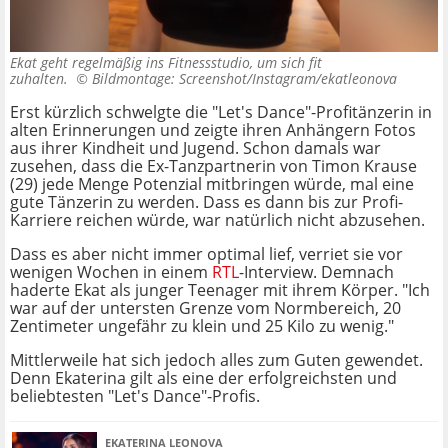
Ekat geht regelmäßig ins Fitnessstudio, um sich fit
zuhalten. ©
Bildmontage: Screenshot/Instagram/ekatleonova
Erst kürzlich schwelgte die "Let's Dance"-Profitänzerin in
alten Erinnerungen und zeigte ihren Anhängern Fotos
aus ihrer Kindheit und Jugend. Schon damals war
zusehen, dass die Ex-Tanzpartnerin von Timon Krause
(29) jede Menge Potenzial mitbringen würde, mal eine
gute Tänzerin zu werden. Dass es dann bis zur Profi-
Karriere reichen würde, war natürlich nicht abzusehen.
Dass es aber nicht immer optimal lief, verriet sie vor
wenigen Wochen in einem
RTL
-Interview. Demnach
haderte Ekat als junger Teenager mit ihrem Körper. "Ich
war auf der untersten Grenze vom Normbereich, 20
Zentimeter ungefähr zu klein und 25 Kilo zu wenig."
Mittlerweile hat sich jedoch alles zum Guten gewendet.
Denn Ekaterina gilt als eine der erfolgreichsten und
beliebtesten "Let's Dance"-Profis.
EKATERINA LEONOVA