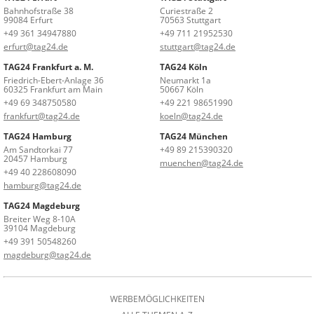
Bahnhofstraße 38
Curiestraße 2
99084 Erfurt
70563 Stuttgart
+49 361 34947880
+49 711 21952530
erfurt@tag24.de
stuttgart@tag24.de
TAG24 Frankfurt a. M.
TAG24 Köln
Friedrich-Ebert-Anlage 36
Neumarkt 1a
60325 Frankfurt am Main
50667 Köln
+49 69 348750580
+49 221 98651990
frankfurt@tag24.de
koeln@tag24.de
TAG24 Hamburg
TAG24 München
Am Sandtorkai 77
+49 89 215390320
20457 Hamburg
muenchen@tag24.de
+49 40 228608090
hamburg@tag24.de
TAG24 Magdeburg
Breiter Weg 8-10A
39104 Magdeburg
+49 391 50548260
magdeburg@tag24.de
WERBEMÖGLICHKEITEN