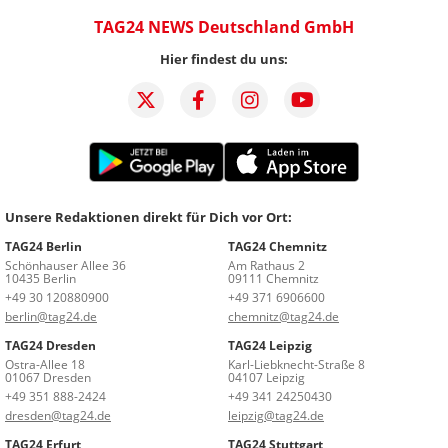
TAG24 NEWS Deutschland GmbH
Hier findest du uns:
Unsere Redaktionen direkt für Dich vor Ort:
TAG24 Berlin
TAG24 Chemnitz
Schönhauser Allee 36
Am Rathaus 2
10435 Berlin
09111 Chemnitz
+49 30 120880900
+49 371 6906600
berlin@tag24.de
chemnitz@tag24.de
TAG24 Dresden
TAG24 Leipzig
Ostra-Allee 18
Karl-Liebknecht-Straße 8
01067 Dresden
04107 Leipzig
+49 351 888-2424
+49 341 24250430
dresden@tag24.de
leipzig@tag24.de
TAG24 Erfurt
TAG24 Stuttgart