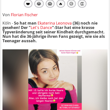
❤️
😂
😱
🔥
😥
👏
Von
Florian Fischer
Köln -
So hat man
Ekaterina Leonova
(36) noch nie
gesehen! Der "
Let's Dance
"-Star hat eine krasse
Typveränderung seit seiner Kindheit durchgemacht.
Nun hat die 36-Jährige ihren Fans gezeigt, wie sie als
Teenager aussah.