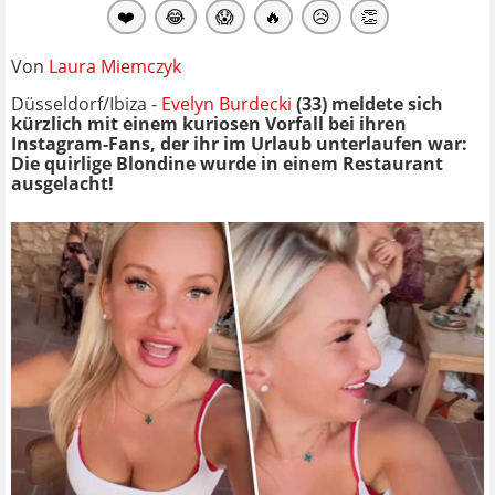
❤️
😂
😱
🔥
😥
👏
Von
Laura Miemczyk
Düsseldorf/Ibiza -
Evelyn Burdecki
(33) meldete sich
kürzlich mit einem kuriosen Vorfall bei ihren
Instagram-Fans, der ihr im Urlaub unterlaufen war:
Die quirlige Blondine wurde in einem Restaurant
ausgelacht!