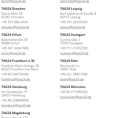
berlin@tag24.de
chemnitz@tag24.de
TAG24 Dresden
TAG24 Leipzig
Ostra-Allee 18
Karl-Liebknecht-Straße 8
01067 Dresden
04107 Leipzig
+49 351 888-2424
+49 341 24250430
dresden@tag24.de
leipzig@tag24.de
TAG24 Erfurt
TAG24 Stuttgart
Bahnhofstraße 38
Curiestraße 2
99084 Erfurt
70563 Stuttgart
+49 361 34947880
+49 711 21952530
erfurt@tag24.de
stuttgart@tag24.de
TAG24 Frankfurt a. M.
TAG24 Köln
Friedrich-Ebert-Anlage 36
Neumarkt 1a
60325 Frankfurt am Main
50667 Köln
+49 69 348750580
+49 221 98651990
frankfurt@tag24.de
koeln@tag24.de
TAG24 Hamburg
TAG24 München
Am Sandtorkai 77
+49 89 215390320
20457 Hamburg
muenchen@tag24.de
+49 40 228608090
hamburg@tag24.de
TAG24 Magdeburg
Breiter Weg 8-10A