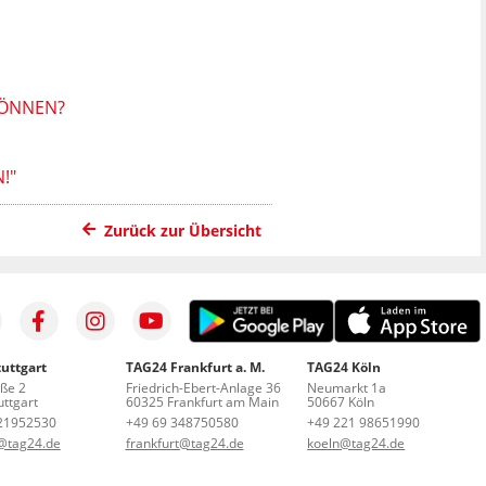
KÖNNEN?
!"
Zurück zur Übersicht
uttgart
TAG24 Frankfurt a. M.
TAG24 Köln
aße 2
Friedrich-Ebert-Anlage 36
Neumarkt 1a
ttgart
60325 Frankfurt am Main
50667 Köln
21952530
+49 69 348750580
+49 221 98651990
t@tag24.de
frankfurt@tag24.de
koeln@tag24.de