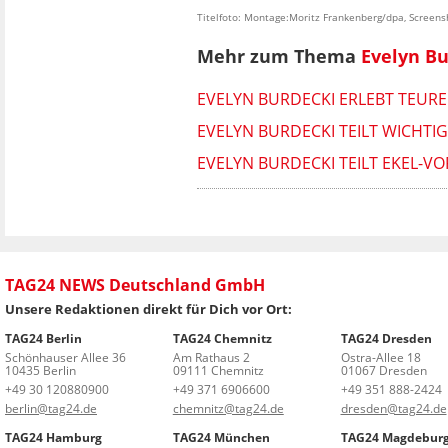
Titelfoto: Montage:Moritz Frankenberg/dpa, Screen
Mehr zum Thema
Evelyn Bu
EVELYN BURDECKI ERLEBT TEURE
EVELYN BURDECKI TEILT WICHTIG
EVELYN BURDECKI TEILT EKEL-VO
TAG24 NEWS Deutschland GmbH
Unsere Redaktionen direkt für Dich vor Ort:
TAG24 Berlin
TAG24 Chemnitz
TAG24 Dresden
Schönhauser Allee 36
Am Rathaus 2
Ostra-Allee 18
10435 Berlin
09111 Chemnitz
01067 Dresden
+49 30 120880900
+49 371 6906600
+49 351 888-2424
berlin@tag24.de
chemnitz@tag24.de
dresden@tag24.de
TAG24 Hamburg
TAG24 München
TAG24 Magdebur