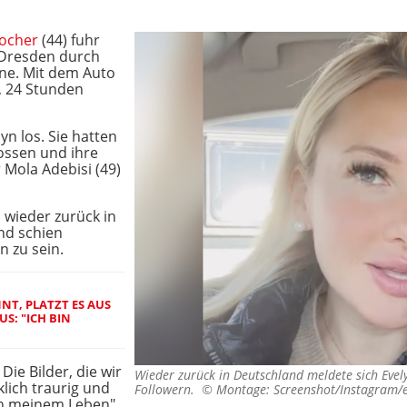
Pocher
(44) fuhr
 Dresden durch
ine. Mit dem Auto
, 24 Stunden
yn los. Sie hatten
ossen und ihre
Mola Adebisi (49)
 wieder zurück in
nd schien
n zu sein.
NNT, PLATZT ES AUS
S: "ICH BIN
 Die Bilder, die wir
Wieder zurück in Deutschland meldete sich Evely
lich traurig und
Followern. ©
Montage: Screenshot/Instagram/e
 in meinem Leben",