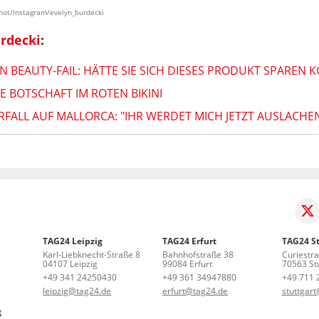
shot/Instagram/evelyn_burdecki
rdecki
:
N BEAUTY-FAIL: HÄTTE SIE SICH DIESES PRODUKT SPAREN 
E BOTSCHAFT IM ROTEN BIKINI
RFALL AUF MALLORCA: "IHR WERDET MICH JETZT AUSLACHEN
TAG24 Leipzig
TAG24 Erfurt
TAG24 St
Karl-Liebknecht-Straße 8
Bahnhofstraße 38
Curiestr
04107 Leipzig
99084 Erfurt
70563 Stu
+49 341 24250430
+49 361 34947880
+49 711 
leipzig@tag24.de
erfurt@tag24.de
stuttgar
g