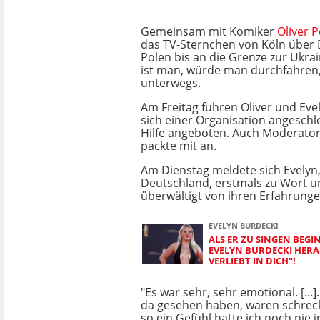
Gemeinsam mit Komiker
Oliver 
das TV-Sternchen von Köln über
Polen bis an die Grenze zur Ukra
ist man, würde man durchfahren
unterwegs.
Am Freitag fuhren Oliver und Evel
sich einer Organisation angeschl
Hilfe angeboten. Auch Moderator 
packte mit an.
Am Dienstag meldete sich Evelyn,
Deutschland, erstmals zu Wort u
überwältigt von ihren Erfahrunge
EVELYN BURDECKI
ALS ER ZU SINGEN BEGI
EVELYN BURDECKI HERAU
VERLIEBT IN DICH"!
"Es war sehr, sehr emotional. [...].
da gesehen haben, waren schreck
so ein Gefühl hatte ich noch nie