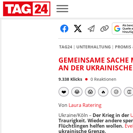
TAG24
UNTERHALTUNG
PROMIS 
GEMEINSAME SACHE M
AN DER UKRAINISCH
9.338
Klicks
0
Reaktionen
❤️
😂
😱
🔥
😥
👏
Von
Laura Ratering
Ukraine/Köln –
Der Krieg in der
U
Traurigkeit. Wieder andere sp
Flüchtlingen helfen wollen.
Eve
ukrainische Grenze.