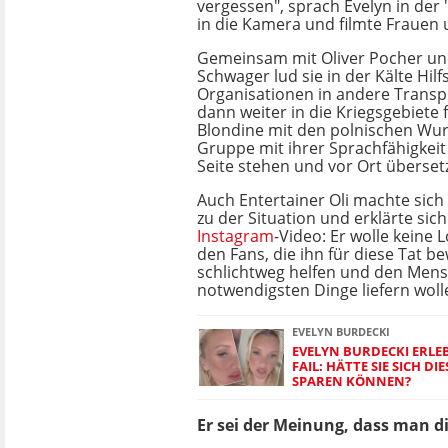
vergessen", sprach Evelyn in der
in die Kamera und filmte Frauen 
Gemeinsam mit Oliver Pocher u
Schwager lud sie in der Kälte Hilf
Organisationen in andere Transp
dann weiter in die Kriegsgebiete 
Blondine mit den polnischen Wur
Gruppe mit ihrer Sprachfähigkeit 
Seite stehen und vor Ort überset
Auch Entertainer Oli machte sic
zu der Situation und erklärte sic
Instagram
-Video: Er wolle kein
den Fans, die ihn für diese Tat 
schlichtweg helfen und den Mens
notwendigsten Dinge liefern woll
EVELYN BURDECKI
EVELYN BURDECKI ERLE
FAIL: HÄTTE SIE SICH D
SPAREN KÖNNEN?
Er sei der Meinung, dass man d