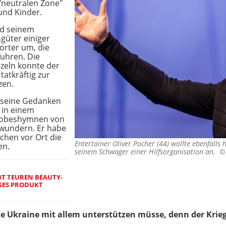
 "neutralen Zone"
und Kinder.
nd seinem
sgüter einiger
orter um, die
fuhren. Die
zeln konnte der
tatkräftig zur
zen.
h seine Gedanken
h in einem
e Lobeshymnen von
bewundern. Er habe
chen vor Ort die
Entertainer Oliver Pocher (44) wollte ebenfalls
en.
seinem Schwager einer Hilfsorganisation an. 
BT TEUREN BEAUTY-
IESES PRODUKT
ie Ukraine mit allem unterstützen müsse, denn der Krie