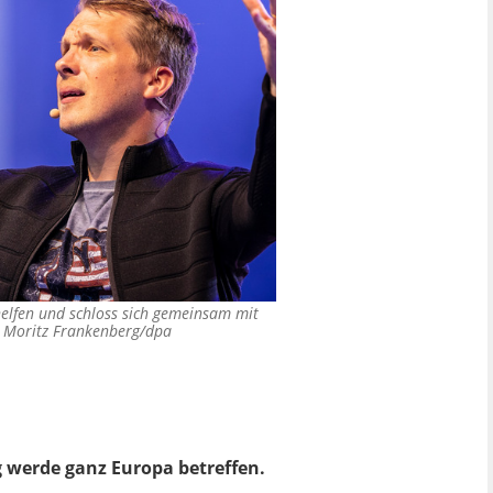
 helfen und schloss sich gemeinsam mit
©
Moritz Frankenberg/dpa
g werde ganz Europa betreffen.