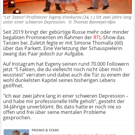
"Let' Dance"-Profitänzer Evgeny Vinokurov (34, r.) litt zwei Jahre lang
unter einer schweren Depression. ©
Thomas Banneyer/dpa
Seit 2019 bringt der gebürtige Russe mehr oder minder
begabten Prominenten im Rahmen der
RTL
-Show das
Tanzen bei. Zuletzt fegte er mit Simone Thomalla (60)
über das Parkett. Eine Verletzung der Schauspielerin
zwang das Paar jedoch zur Aufgabe.
Auf Instagram hat Evgeny seinen rund 70.000 Followern
jetzt "5 Fakten, die du vielleicht noch nicht über mich
wusstest" verraten und dabei auch die Tür zu einem der
wohl dunkelsten Kapitel seines bisherigen Lebens
geöffnet.
"Ich war zwei Jahre lang in einer schweren Depression –
und habe mir professionelle Hilfe geholt", gesteht der
34-Jährige unverblümt. Bis dato hatte er noch nie so
offen und frei über seine mentalen Probleme
gesprochen.
PROMIS & STARS