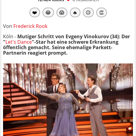
❤️
😂
😱
🔥
😥
👏
Von
Frederick Rook
Köln -
Mutiger Schritt von Evgeny Vinokurov (34): Der
"
Let's Dance
"-Star hat eine schwere Erkrankung
öffentlich gemacht. Seine ehemalige Parkett-
Partnerin reagiert prompt.