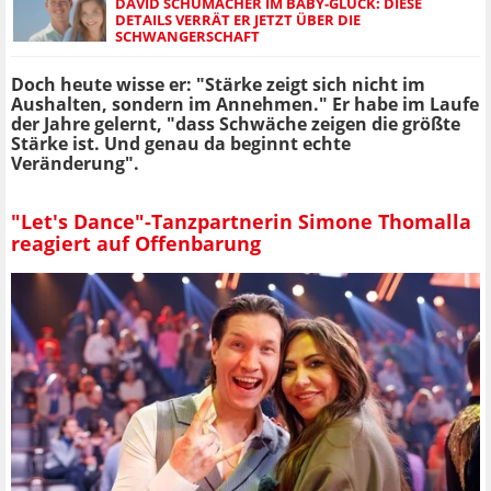
DAVID SCHUMACHER IM BABY-GLÜCK: DIESE
DETAILS VERRÄT ER JETZT ÜBER DIE
SCHWANGERSCHAFT
Doch heute wisse er: "Stärke zeigt sich nicht im
Aushalten, sondern im Annehmen." Er habe im Laufe
der Jahre gelernt, "dass Schwäche zeigen die größte
Stärke ist. Und genau da beginnt echte
Veränderung".
"Let's Dance"-Tanzpartnerin Simone Thomalla
reagiert auf Offenbarung