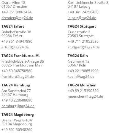
Ostra-Allee 18
Karl-Liebknecht-Straße 8
01067 Dresden
04107 Leipzig
+49 351 888-2424
+49 341 24250430
dresden@tag24.de
leipzig@tag24.de
TAG24 Erfurt
TAG24 Stuttgart
Bahnhofstraße 38
Curiestraße 2
99084 Erfurt
70563 Stuttgart
+49 361 34947880
+49 711 21952530
erfurt@tag24.de
stuttgart@tag24.de
TAG24 Frankfurt a. M.
TAG24 Köln
Friedrich-Ebert-Anlage 36
Neumarkt 1a
60325 Frankfurt am Main
50667 Köln
+49 69 348750580
+49 221 98651990
frankfurt@tag24.de
koeln@tag24.de
TAG24 Hamburg
TAG24 München
Am Sandtorkai 77
+49 89 215390320
20457 Hamburg
muenchen@tag24.de
+49 40 228608090
hamburg@tag24.de
TAG24 Magdeburg
Breiter Weg 8-10A
39104 Magdeburg
+49 391 50548260