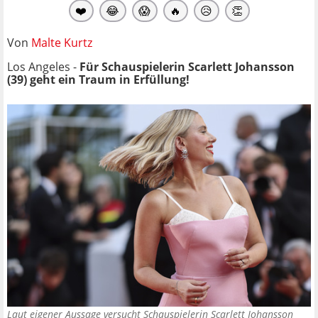
❤️
😂
😱
🔥
😥
👏
Von
Malte Kurtz
Los Angeles -
Für Schauspielerin Scarlett Johansson
(39) geht ein Traum in Erfüllung!
Laut eigener Aussage versucht Schauspielerin Scarlett Johansson