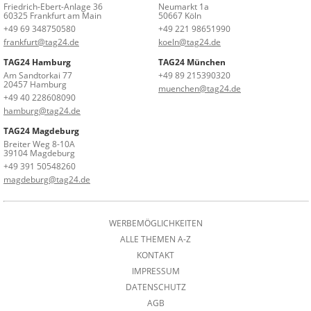
Friedrich-Ebert-Anlage 36
Neumarkt 1a
60325 Frankfurt am Main
50667 Köln
+49 69 348750580
+49 221 98651990
frankfurt@tag24.de
koeln@tag24.de
TAG24 Hamburg
TAG24 München
Am Sandtorkai 77
+49 89 215390320
20457 Hamburg
muenchen@tag24.de
+49 40 228608090
hamburg@tag24.de
TAG24 Magdeburg
Breiter Weg 8-10A
39104 Magdeburg
+49 391 50548260
magdeburg@tag24.de
WERBEMÖGLICHKEITEN
ALLE THEMEN A-Z
KONTAKT
IMPRESSUM
DATENSCHUTZ
AGB