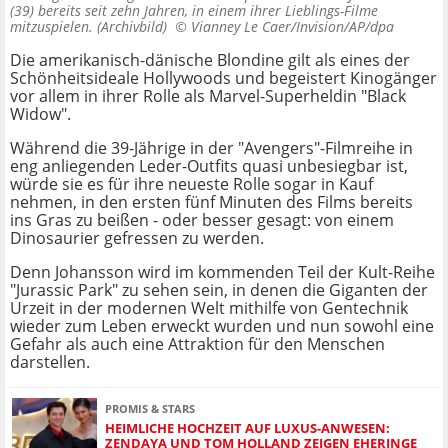
(39) bereits seit zehn Jahren, in einem ihrer Lieblings-Filme
mitzuspielen. (Archivbild) ©
Vianney Le Caer/Invision/AP/dpa
Die amerikanisch-dänische Blondine gilt als eines der
Schönheitsideale Hollywoods und begeistert Kinogänger
vor allem in ihrer Rolle als Marvel-Superheldin "Black
Widow".
Während die 39-Jährige in der "Avengers"-Filmreihe in
eng anliegenden Leder-Outfits quasi unbesiegbar ist,
würde sie es für ihre neueste Rolle sogar in Kauf
nehmen, in den ersten fünf Minuten des Films bereits
ins Gras zu beißen - oder besser gesagt: von einem
Dinosaurier gefressen zu werden.
Denn Johansson wird im kommenden Teil der Kult-Reihe
"Jurassic Park" zu sehen sein, in denen die Giganten der
Urzeit in der modernen Welt mithilfe von Gentechnik
wieder zum Leben erweckt wurden und nun sowohl eine
Gefahr als auch eine Attraktion für den Menschen
darstellen.
PROMIS & STARS
HEIMLICHE HOCHZEIT AUF LUXUS-ANWESEN:
ZENDAYA UND TOM HOLLAND ZEIGEN EHERINGE