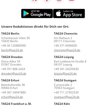
Unsere Redaktionen direkt für Dich vor Ort:
TAG24 Berlin
TAG24 Chemnitz
Schönhauser Allee 36
Am Rathaus 2
10435 Berlin
09111 Chemnitz
+49 30 120880900
+49 371 6906600
berlin@tag24.de
chemnitz@tag24.de
TAG24 Dresden
TAG24 Leipzig
Ostra-Allee 18
Karl-Liebknecht-Straße 8
01067 Dresden
04107 Leipzig
+49 351 888-2424
+49 341 24250430
dresden@tag24.de
leipzig@tag24.de
TAG24 Erfurt
TAG24 Stuttgart
Bahnhofstraße 38
Curiestraße 2
99084 Erfurt
70563 Stuttgart
+49 361 34947880
+49 711 21952530
erfurt@tag24.de
stuttgart@tag24.de
TAG24 Frankfurt a. M.
TAG24 Köln