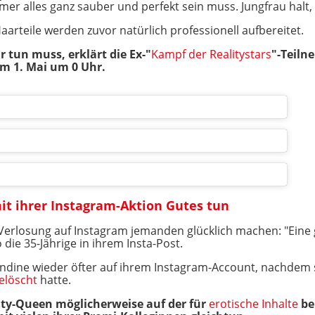
mmer alles ganz sauber und perfekt sein muss. Jungfrau halt
arteile werden zuvor natürlich professionell aufbereitet.
 tun muss, erklärt die Ex-"
Kampf der Realitystars
"-Teiln
um 1. Mai um 0 Uhr.
it ihrer Instagram-Aktion Gutes tun
Verlosung auf Instagram jemanden glücklich machen: "Eine g
o die 35-Jährige in ihrem Insta-Post.
-Blondine wieder öfter auf ihrem Instagram-Account, nachdem 
gelöscht
hatte.
ity-Queen möglicherweise auf der für
erotische Inhalte
be