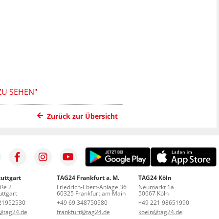
 ZU SEHEN"
Zurück zur Übersicht
uttgart
TAG24 Frankfurt a. M.
TAG24 Köln
aße 2
Friedrich-Ebert-Anlage 36
Neumarkt 1a
ttgart
60325 Frankfurt am Main
50667 Köln
21952530
+49 69 348750580
+49 221 98651990
t@tag24.de
frankfurt@tag24.de
koeln@tag24.de