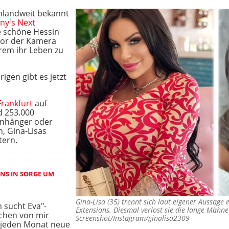
hlandweit bekannt
y's Next
ie schöne Hessin
vor der Kamera
rem ihr Leben zu
rigen gibt es jetzt
Frankfurt
auf
d 253.000
 Anhänger oder
, Gina-Lisas
tern.
ANS IN SORGE UM
Gina-Lisa (35) trennt sich laut eigener Aussage
 sucht Eva"-
Extensions. Diesmal verlost sie die lange Mäh
ochen von mir
Screenshot/Instagram/ginalisa2309
r jeden Monat neue