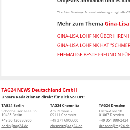
OnlyFans anmelden und es dami
Titelfoto: Montage: Screenshot/Instagram/ginalisa2
Mehr zum Thema
Gina-Lisa
GINA-LISA LOHFINK ÜBER IHREN H
GINA-LISA LOHFINK HAT "SCHMER
EHEMALIGE BESTE FREUNDIN FÜHLT
TAG24 NEWS Deutschland GmbH
Unsere Redaktionen direkt für Dich vor Ort:
TAG24 Berlin
TAG24 Chemnitz
TAG24 Dresden
Schönhauser Allee 36
Am Rathaus 2
Ostra-Allee 18
10435 Berlin
09111 Chemnitz
01067 Dresden
+49 30 120880900
+49 371 6906600
+49 351 888-2424
berlin@tag24.de
chemnitz@tag24.de
dresden@tag24.de