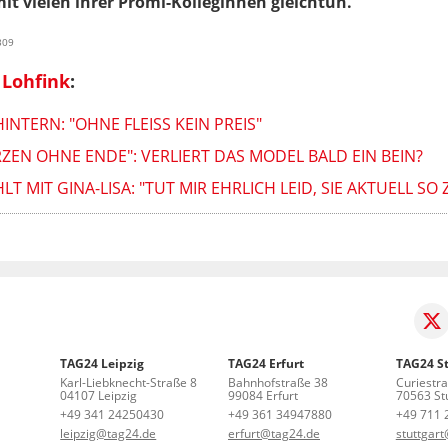
t vielen ihrer Promi-Kolleginnen gleichtun.
309
 Lohfink
:
INTERN: "OHNE FLEISS KEIN PREIS"
ZEN OHNE ENDE": VERLIERT DAS MODEL BALD EIN BEIN?
 MIT GINA-LISA: "TUT MIR EHRLICH LEID, SIE AKTUELL SO
TAG24 Leipzig
TAG24 Erfurt
TAG24 St
Karl-Liebknecht-Straße 8
Bahnhofstraße 38
Curiestr
04107 Leipzig
99084 Erfurt
70563 Stu
+49 341 24250430
+49 361 34947880
+49 711 
leipzig@tag24.de
erfurt@tag24.de
stuttgar