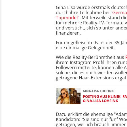
Gina-Lisa wurde erstmals deutsc
durch ihre Teilnahme bei "
German
Topmodel
". Mittlerweile stand d
für mehrere Reality-TV-Formate 
und versucht, sich so unter ande
finanzieren.
Für eingefleischte Fans der 35-Jäh
eine einmalige Gelegenheit.
Wie die Reality-Berühmtheit aus
ihrem Instagram-Profil ihren run
Followern mitteilte, können alle
solche, die es noch werden wollen
getragene Haar-Extensions ergat
GINA-LISA LOHFINK
POSTING AUS KLINIK: F
GINA-LISA LOHFINK
Dazu erklärt die ehemalige "Adam
Kandidatin: "Sie sind nur fünf W
getragen, weil ich brauch' imme