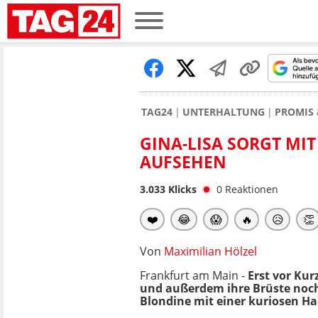
TAG24
UNTERHALTUNG
PROMIS 
GINA-LISA SORGT MI
AUFSEHEN
3.033
Klicks
0
Reaktionen
❤️
😂
😱
🔥
😥
👏
Von
Maximilian Hölzel
Frankfurt am Main -
Erst vor Ku
und außerdem ihre Brüste noch
Blondine mit einer kuriosen H