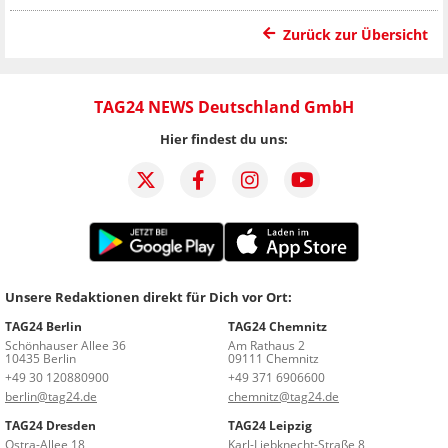
Zurück zur Übersicht
TAG24 NEWS Deutschland GmbH
Hier findest du uns:
Unsere Redaktionen direkt für Dich vor Ort:
TAG24 Berlin
TAG24 Chemnitz
Schönhauser Allee 36
Am Rathaus 2
10435 Berlin
09111 Chemnitz
+49 30 120880900
+49 371 6906600
berlin@tag24.de
chemnitz@tag24.de
TAG24 Dresden
TAG24 Leipzig
Ostra-Allee 18
Karl-Liebknecht-Straße 8