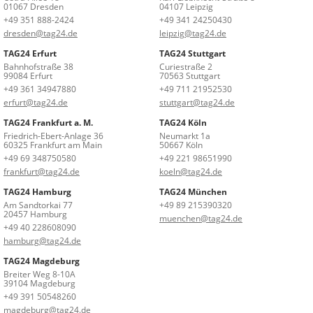
01067 Dresden
04107 Leipzig
+49 351 888-2424
+49 341 24250430
dresden@tag24.de
leipzig@tag24.de
TAG24 Erfurt
TAG24 Stuttgart
Bahnhofstraße 38
Curiestraße 2
99084 Erfurt
70563 Stuttgart
+49 361 34947880
+49 711 21952530
erfurt@tag24.de
stuttgart@tag24.de
TAG24 Frankfurt a. M.
TAG24 Köln
Friedrich-Ebert-Anlage 36
Neumarkt 1a
60325 Frankfurt am Main
50667 Köln
+49 69 348750580
+49 221 98651990
frankfurt@tag24.de
koeln@tag24.de
TAG24 Hamburg
TAG24 München
Am Sandtorkai 77
+49 89 215390320
20457 Hamburg
muenchen@tag24.de
+49 40 228608090
hamburg@tag24.de
TAG24 Magdeburg
Breiter Weg 8-10A
39104 Magdeburg
+49 391 50548260
magdeburg@tag24.de