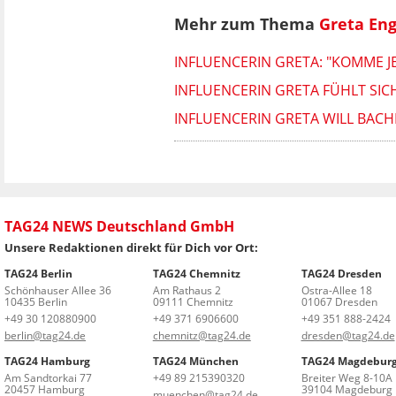
Mehr zum Thema
Greta Eng
INFLUENCERIN GRETA: "KOMME JE
INFLUENCERIN GRETA FÜHLT SICH
INFLUENCERIN GRETA WILL BACH
TAG24 NEWS Deutschland GmbH
Unsere Redaktionen direkt für Dich vor Ort:
TAG24 Berlin
TAG24 Chemnitz
TAG24 Dresden
Schönhauser Allee 36
Am Rathaus 2
Ostra-Allee 18
10435 Berlin
09111 Chemnitz
01067 Dresden
+49 30 120880900
+49 371 6906600
+49 351 888-2424
berlin@tag24.de
chemnitz@tag24.de
dresden@tag24.de
TAG24 Hamburg
TAG24 München
TAG24 Magdebur
Am Sandtorkai 77
+49 89 215390320
Breiter Weg 8-10A
20457 Hamburg
39104 Magdeburg
muenchen@tag24.de