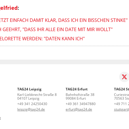
elfried
:
TZT EINFACH DAMIT KLAR, DASS ICH EIN BISSCHEN STINKE"
 GEEHRT, "DASS IHR ALLE EIN DATE MIT MIR WOLLT"
ELORETTE WERDEN: "DATEN KANN ICH"
TAG24 Leipzig
TAG24 Erfurt
TAG24 St
Karl-Liebknecht-Straße 8
Bahnhofstraße 38
Curiestr
04107 Leipzig
99084 Erfurt
70563 Stu
+49 341 24250430
+49 361 34947880
+49 711 
leipzig@tag24.de
erfurt@tag24.de
stuttgar
g