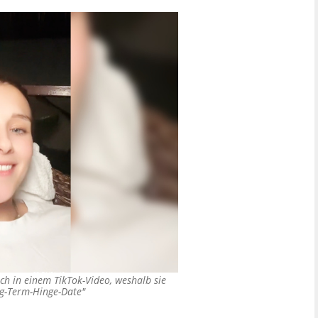
lich in einem TikTok-Video, weshalb sie
ng-Term-Hinge-Date"