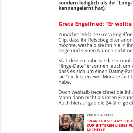
sondern lediglich als ihr "Long
kennengelernt hat).
Greta Engelfried: "Er wollte
Zunächst erklärte Greta Engelfri
Clip, dass ihr Reisebegleiter ano
möchte, weshalb sie ihn nie in 
zeige und seinen Namen nicht ne
Stattdessen habe sie die Formul
Hinge-Date" ersonnen, auch um 
dass es sich um einen Dating-Par
sie "die letzten zwei Monate fast 
habe.
Doch weshalb bezeichnet die Inf
Mann dann nicht als ihren Freun
Auch hierauf gab die 24-Jährige e
PROMIS & STARS
"WAR FÜR SIE DA": TOCH
UR BITTEREN LIEBES-PL
ICHELLE