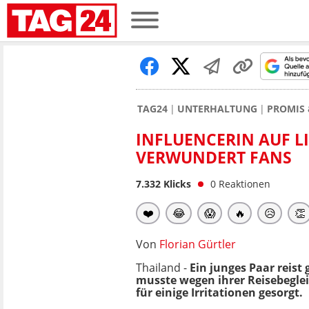
TAG24
UNTERHALTUNG
PROMIS 
INFLUENCERIN AUF LI
VERWUNDERT FANS
7.332
Klicks
0
Reaktionen
❤️
😂
😱
🔥
😥
👏
Von
Florian Gürtler
Thailand -
Ein junges Paar reis
musste wegen ihrer Reisebeglei
für einige Irritationen gesorgt.