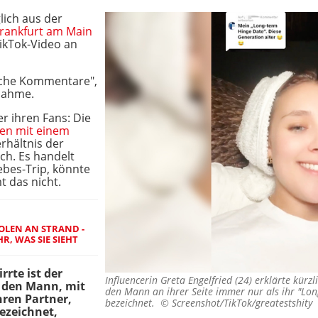
lich aus der
rankfurt am Main
ikTok-Video an
liche Kommentare",
fnahme.
r ihren Fans: Die
men mit einem
rhältnis der
sch. Es handelt
ebes-Trip, könnte
 das nicht.
POLEN AN STRAND -
, WAS SIE SIEHT
rrte ist der
Influencerin Greta Engelfried (24) erklärte kürz
n den Mann, mit
den Mann an ihrer Seite immer nur als ihr "Lo
hren Partner,
bezeichnet. ©
Screenshot/TikTok/greatestshity
ezeichnet,