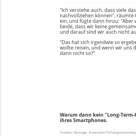
"Ich verstehe auch, dass viele das
nachvollziehen können", räumte 
ein, und fügte dann hinzu: "Aber 
beide, dass wir keine gemeinsam
und darauf sind wir auch nicht au
"Das hat sich irgendwie so ergebe
wollte reisen, und wenn wir uns 
dann nicht so?"
Warum dann kein "Long-Term-Hin
ihres Smartphones.
Titelfoto: Montage: Screenshot/TikTok/greatestshity