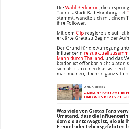
Die
Wahl-Berlinerin
, die ursprüng
Taunus-Stadt Bad Homburg bei
F
stammt, wandte sich mit einem T
ihre Follower.
Mit dem
Clip
reagiere sie auf "et
erklärte Greta zu Beginn der Au
Der Grund für die Aufregung unte
Influencerin
reist aktuell zusam
Mann durch Thailand
, und das Ve
beiden ist offenbar nicht platoni
sich also um einen klassischen Li
man meinen, doch so ganz stimmt
ANNA HEISER
ANNA HEISER GEHT IN 
UND WUNDERT SICH SEHR
Was viele von Gretas Fans verwi
Umstand, dass die Influenceri
dem sie unterwegs ist, nie als i
Freund oder Lebensgefährten b