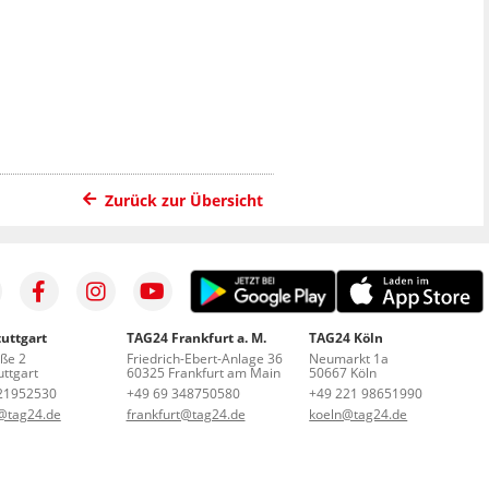
Zurück zur Übersicht
uttgart
TAG24 Frankfurt a. M.
TAG24 Köln
aße 2
Friedrich-Ebert-Anlage 36
Neumarkt 1a
ttgart
60325 Frankfurt am Main
50667 Köln
21952530
+49 69 348750580
+49 221 98651990
t@tag24.de
frankfurt@tag24.de
koeln@tag24.de