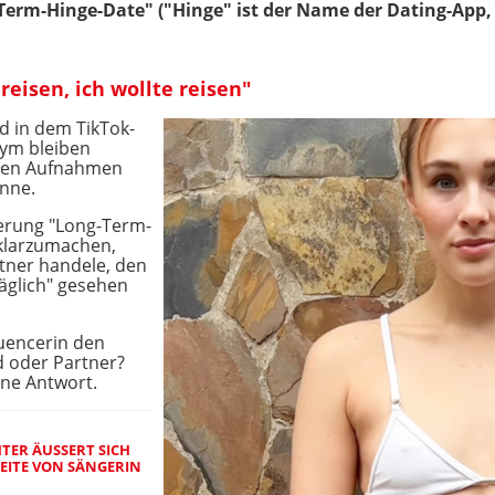
-Term-Hinge-Date" ("Hinge" ist der Name der Dating-App, 
 reisen, ich wollte reisen"
ed in dem TikTok-
nym bleiben
ihren Aufnahmen
nne.
ierung "Long-Term-
klarzumachen,
tner handele, den
täglich" gesehen
luencerin den
d oder Partner?
ine Antwort.
TER ÄUSSERT SICH Z
EITE VON SÄNGERIN M