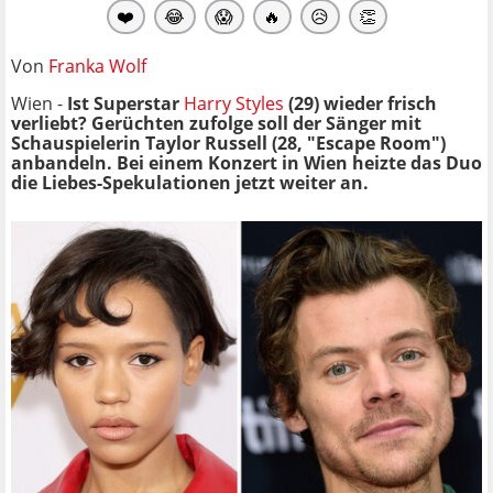
❤️
😂
😱
🔥
😥
👏
Von
Franka Wolf
Wien -
Ist Superstar
Harry Styles
(29) wieder frisch
verliebt? Gerüchten zufolge soll der Sänger mit
Schauspielerin Taylor Russell (28, "Escape Room")
anbandeln. Bei einem Konzert in Wien heizte das Duo
die Liebes-Spekulationen jetzt weiter an.