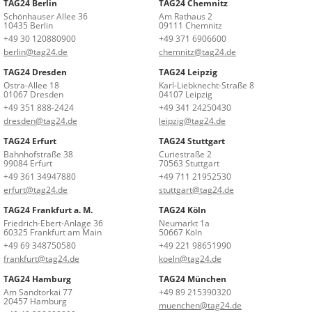
TAG24 Berlin
TAG24 Chemnitz
Schönhauser Allee 36
Am Rathaus 2
10435 Berlin
09111 Chemnitz
+49 30 120880900
+49 371 6906600
berlin@tag24.de
chemnitz@tag24.de
TAG24 Dresden
TAG24 Leipzig
Ostra-Allee 18
Karl-Liebknecht-Straße 8
01067 Dresden
04107 Leipzig
+49 351 888-2424
+49 341 24250430
dresden@tag24.de
leipzig@tag24.de
TAG24 Erfurt
TAG24 Stuttgart
Bahnhofstraße 38
Curiestraße 2
99084 Erfurt
70563 Stuttgart
+49 361 34947880
+49 711 21952530
erfurt@tag24.de
stuttgart@tag24.de
TAG24 Frankfurt a. M.
TAG24 Köln
Friedrich-Ebert-Anlage 36
Neumarkt 1a
60325 Frankfurt am Main
50667 Köln
+49 69 348750580
+49 221 98651990
frankfurt@tag24.de
koeln@tag24.de
TAG24 Hamburg
TAG24 München
Am Sandtorkai 77
+49 89 215390320
20457 Hamburg
muenchen@tag24.de