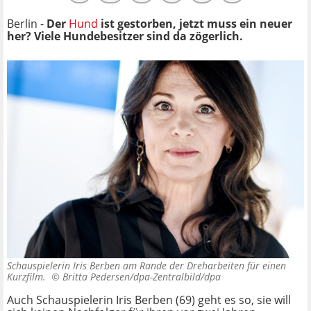
Berlin -
Der
Hund
ist gestorben, jetzt muss ein neuer
her? Viele Hundebesitzer sind da zögerlich.
Schauspielerin Iris Berben am Rande der Dreharbeiten für einen
Kurzfilm. ©
Britta Pedersen/dpa-Zentralbild/dpa
Auch Schauspielerin Iris Berben (69) geht es so, sie will