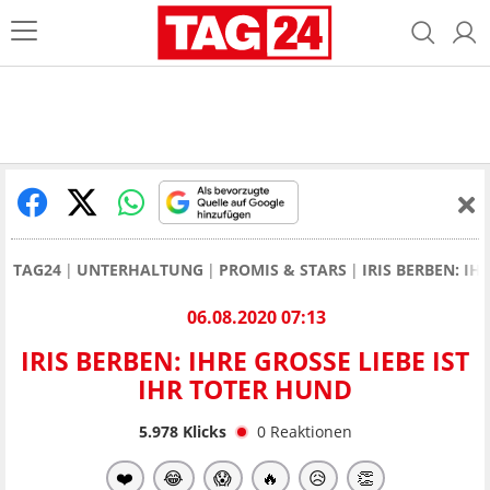
TAG24
UNTERHALTUNG
PROMIS & STARS
IRIS BERBEN: IH
06.08.2020 07:13
IRIS BERBEN: IHRE GROSSE LIEBE IST I
HR TOTER HUND
5.978
Klicks
0
Reaktionen
❤️
😂
😱
🔥
😥
👏