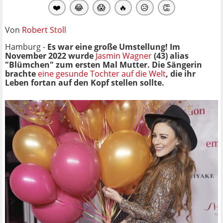
❤️
😂
😱
🔥
😥
👏
Von
Robert Stoll
Hamburg -
Es war eine große Umstellung! Im
November 2022 wurde
Jasmin Wagner
(43) alias
"Blümchen" zum ersten Mal Mutter. Die Sängerin
brachte
eine gesunde Tochter auf die Welt
, die ihr
Leben fortan auf den Kopf stellen sollte.