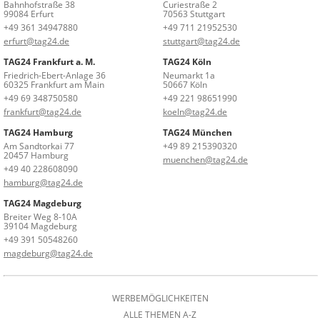
Bahnhofstraße 38
Curiestraße 2
99084 Erfurt
70563 Stuttgart
+49 361 34947880
+49 711 21952530
erfurt@tag24.de
stuttgart@tag24.de
TAG24 Frankfurt a. M.
TAG24 Köln
Friedrich-Ebert-Anlage 36
Neumarkt 1a
60325 Frankfurt am Main
50667 Köln
+49 69 348750580
+49 221 98651990
frankfurt@tag24.de
koeln@tag24.de
TAG24 Hamburg
TAG24 München
Am Sandtorkai 77
+49 89 215390320
20457 Hamburg
muenchen@tag24.de
+49 40 228608090
hamburg@tag24.de
TAG24 Magdeburg
Breiter Weg 8-10A
39104 Magdeburg
+49 391 50548260
magdeburg@tag24.de
WERBEMÖGLICHKEITEN
ALLE THEMEN A-Z