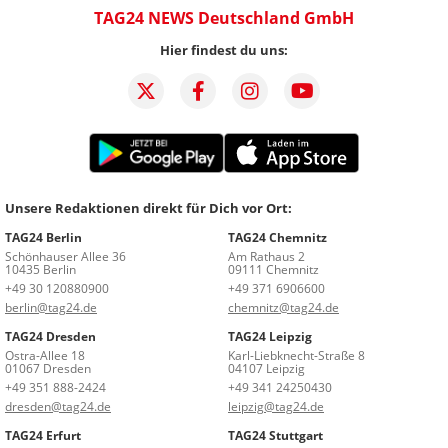
TAG24 NEWS Deutschland GmbH
Hier findest du uns:
Unsere Redaktionen direkt für Dich vor Ort:
TAG24 Berlin
TAG24 Chemnitz
Schönhauser Allee 36
Am Rathaus 2
10435 Berlin
09111 Chemnitz
+49 30 120880900
+49 371 6906600
berlin@tag24.de
chemnitz@tag24.de
TAG24 Dresden
TAG24 Leipzig
Ostra-Allee 18
Karl-Liebknecht-Straße 8
01067 Dresden
04107 Leipzig
+49 351 888-2424
+49 341 24250430
dresden@tag24.de
leipzig@tag24.de
TAG24 Erfurt
TAG24 Stuttgart