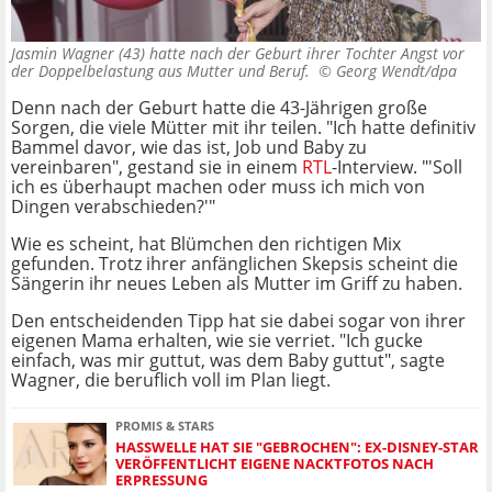
Jasmin Wagner (43) hatte nach der Geburt ihrer Tochter Angst vor
der Doppelbelastung aus Mutter und Beruf. ©
Georg Wendt/dpa
Denn nach der Geburt hatte die 43-Jährigen große
Sorgen, die viele Mütter mit ihr teilen. "Ich hatte definitiv
Bammel davor, wie das ist, Job und Baby zu
vereinbaren", gestand sie in einem
RTL
-Interview. "'Soll
ich es überhaupt machen oder muss ich mich von
Dingen verabschieden?'"
Wie es scheint, hat Blümchen den richtigen Mix
gefunden. Trotz ihrer anfänglichen Skepsis scheint die
Sängerin ihr neues Leben als Mutter im Griff zu haben.
Den entscheidenden Tipp hat sie dabei sogar von ihrer
eigenen Mama erhalten, wie sie verriet. "Ich gucke
einfach, was mir guttut, was dem Baby guttut", sagte
Wagner, die beruflich voll im Plan liegt.
PROMIS & STARS
HASSWELLE HAT SIE "GEBROCHEN": EX-DISNEY-STAR
VERÖFFENTLICHT EIGENE NACKTFOTOS NACH
ERPRESSUNG