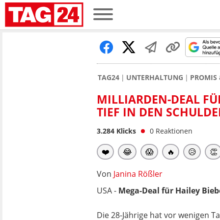
TAG24
UNTERHALTUNG
PROMIS 
MILLIARDEN-DEAL FÜ
TIEF IN DEN SCHULD
3.284
Klicks
0
Reaktionen
❤️
😂
😱
🔥
😥
👏
Von
Janina Rößler
USA -
Mega-Deal für Hailey Bie
Die 28-Jährige hat vor wenigen T