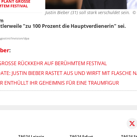
PLANT GROSSE R
EM FESTIVAL
Justin Bieber (31) soll stark verschuldet sein. 
em
tlerweile "zu 100 Prozent die Hauptverdienerin" sei.
gostini/Invision/dpa
eber
:
GROSSE RÜCKKEHR AUF BERÜHMTEM FESTIVAL
TE: JUSTIN BIEBER RASTET AUS UND WIRFT MIT FLASCHE
BER ENTHÜLLT IHR GEHEIMNIS FÜR EINE TRAUMFIGUR
TAG24 Leipzig
TAG24 Erfurt
TAG24 St