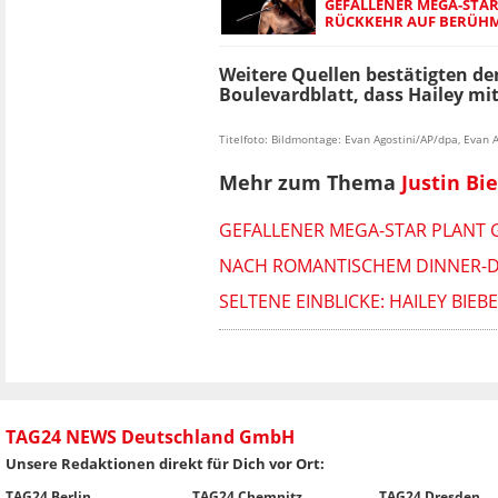
GEFALLENER MEGA-STAR 
ÜCKKEHR AUF BERÜHMT
Weitere Quellen bestätigten d
Boulevardblatt, dass Hailey mit
Titelfoto: Bildmontage: Evan Agostini/AP/dpa, Evan A
Mehr zum Thema
Justin Bi
GEFALLENER MEGA-STAR PLANT 
NACH ROMANTISCHEM DINNER-DA
SELTENE EINBLICKE: HAILEY BIE
TAG24 NEWS Deutschland GmbH
Unsere Redaktionen direkt für Dich vor Ort:
TAG24 Berlin
TAG24 Chemnitz
TAG24 Dresden