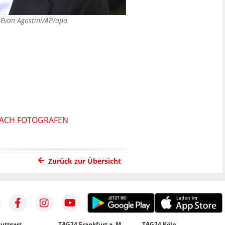
©
Evan Agostini/AP/dpa
 NACH FOTOGRAFEN
Zurück zur Übersicht
uttgart
TAG24 Frankfurt a. M.
TAG24 Köln