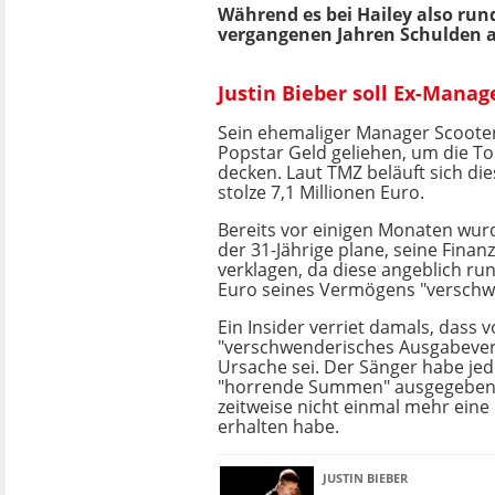
Während es bei Hailey also rund
vergangenen Jahren Schulden an
Justin Bieber soll Ex-Manag
Sein ehemaliger Manager Scoot
Popstar Geld geliehen, um die T
decken. Laut TMZ beläuft sich die
stolze 7,1 Millionen Euro.
Bereits vor einigen Monaten wurd
der 31-Jährige plane, seine Fina
verklagen, da diese angeblich ru
Euro seines Vermögens "verschw
Ein Insider verriet damals, dass v
"verschwenderisches Ausgabever
Ursache sei. Der Sänger habe je
"horrende Summen" ausgegeben -
zeitweise nicht einmal mehr eine
erhalten habe.
JUSTIN BIEBER