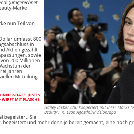
eal (
umgerechnet
Beauty-Marke
rke nun Teil von
-Dollar umfasst 800
ragsabschluss in
nd Aktien gezahlt
Anpassungen, sowie
 von 200 Millionen
e Wachstum der
rei Jahren
ziellen Mitteilung.
INNER-DATE: JUSTIN
 WIRFT MIT FLASCHE
Hailey Bieber (28) kooperiert mit ihrer Marke "R
Beauty". ©
Evan Agostini/Invision/dpa
l begeistert. Sie
t, begeistert und mehr denn je bereit gemacht, eine noch größ