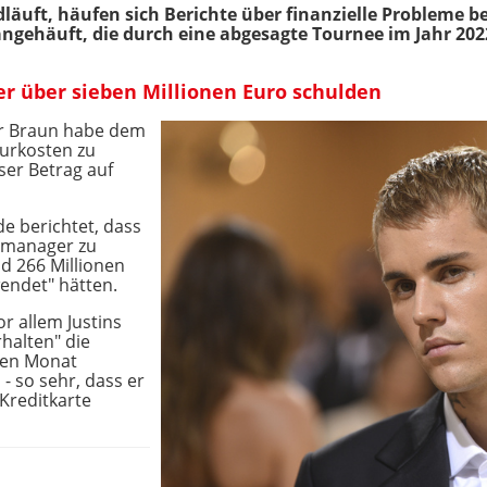
läuft, häufen sich Berichte über finanzielle Probleme be
gehäuft, die durch eine abgesagte Tournee im Jahr 2022
er über sieben Millionen Euro schulden
er Braun habe dem
ourkosten zu
ser Betrag auf
e berichtet, dass
nzmanager zu
nd 266 Millionen
endet" hätten.
or allem Justins
halten" die
den Monat
 so sehr, dass er
 Kreditkarte