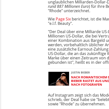
unglaublichen Milliarden-Dollar-D
rund 887 Millionen Euro
) für ihre 
"Rhode" unterzeichnet.
Wie
Page Six
berichtet, ist die Ma
"e.l.f. Beauty".
"Der Deal über eine Milliarde US
Millionen US-Dollar, die bei Vert
einer Kombination aus Bargeld u
werden, vorbehaltlich üblicher 
eine zusätzliche Earnout-Zahlung
US-Dollar, die an das zukünftig
Marke über einen Zeitraum von d
gebunden ist", heißt es in der offi
JUSTIN BIEBER
NACH ROMANTISCHEM D
BIEBER RASTET AUS UND
NACH FOTOGRAFEN
Auf Instagram zeigt sich das Mode
schrieb, der Deal habe sie "beleb
sowie "Rhode" zu übernehmen.