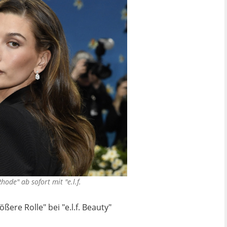
hode" ab sofort mit "e.l.f.
ere Rolle" bei "e.l.f. Beauty"