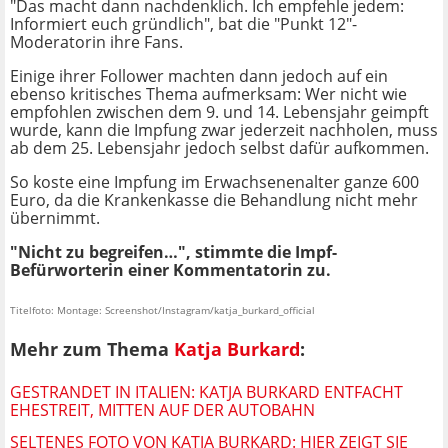
"Das macht dann nachdenklich. Ich empfehle jedem:
Informiert euch gründlich", bat die "Punkt 12"-
Moderatorin ihre Fans.
Einige ihrer Follower machten dann jedoch auf ein
ebenso kritisches Thema aufmerksam: Wer nicht wie
empfohlen zwischen dem 9. und 14. Lebensjahr geimpft
wurde, kann die Impfung zwar jederzeit nachholen, muss
ab dem 25. Lebensjahr jedoch selbst dafür aufkommen.
So koste eine Impfung im Erwachsenenalter ganze 600
Euro, da die Krankenkasse die Behandlung nicht mehr
übernimmt.
"Nicht zu begreifen…", stimmte die Impf-
Befürworterin einer Kommentatorin zu.
Titelfoto: Montage: Screenshot/Instagram/katja_burkard_official
Mehr zum Thema
Katja Burkard
:
GESTRANDET IN ITALIEN: KATJA BURKARD ENTFACHT
EHESTREIT, MITTEN AUF DER AUTOBAHN
SELTENES FOTO VON KATJA BURKARD: HIER ZEIGT SIE