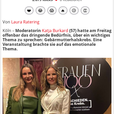
❤️
😂
😱
🔥
😥
👏
Von
Laura Ratering
Köln –
Moderatorin
Katja Burkard
(57) hatte am Freitag
offenbar das dringende Bedürfnis, über ein wichtiges
Thema zu sprechen: Gebärmutterhalskrebs. Eine
Veranstaltung brachte sie auf das emotionale
Thema.