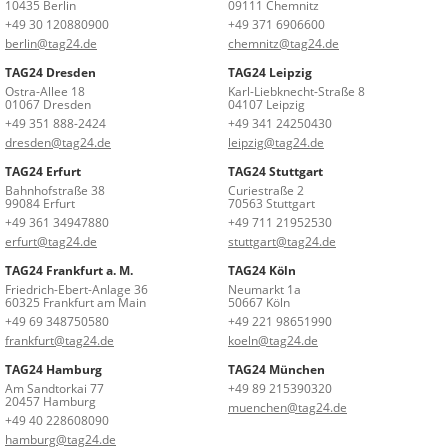
10435 Berlin
09111 Chemnitz
+49 30 120880900
+49 371 6906600
berlin@tag24.de
chemnitz@tag24.de
TAG24 Dresden
TAG24 Leipzig
Ostra-Allee 18
Karl-Liebknecht-Straße 8
01067 Dresden
04107 Leipzig
+49 351 888-2424
+49 341 24250430
dresden@tag24.de
leipzig@tag24.de
TAG24 Erfurt
TAG24 Stuttgart
Bahnhofstraße 38
Curiestraße 2
99084 Erfurt
70563 Stuttgart
+49 361 34947880
+49 711 21952530
erfurt@tag24.de
stuttgart@tag24.de
TAG24 Frankfurt a. M.
TAG24 Köln
Friedrich-Ebert-Anlage 36
Neumarkt 1a
60325 Frankfurt am Main
50667 Köln
+49 69 348750580
+49 221 98651990
frankfurt@tag24.de
koeln@tag24.de
TAG24 Hamburg
TAG24 München
Am Sandtorkai 77
+49 89 215390320
20457 Hamburg
muenchen@tag24.de
+49 40 228608090
hamburg@tag24.de