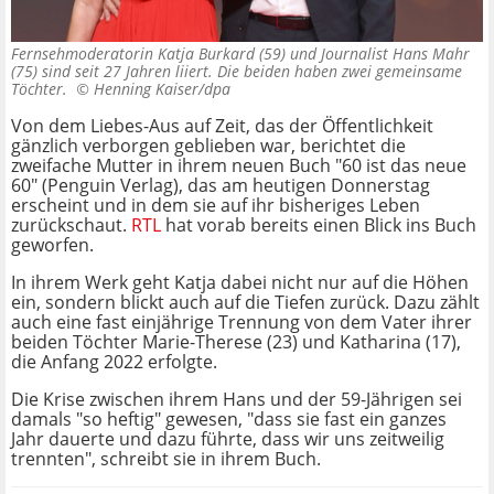
Fernsehmoderatorin Katja Burkard (59) und Journalist Hans Mahr
(75) sind seit 27 Jahren liiert. Die beiden haben zwei gemeinsame
Töchter. ©
Henning Kaiser/dpa
Von dem Liebes-Aus auf Zeit, das der Öffentlichkeit
gänzlich verborgen geblieben war, berichtet die
zweifache Mutter in ihrem neuen Buch "60 ist das neue
60" (Penguin Verlag), das am heutigen Donnerstag
erscheint und in dem sie auf ihr bisheriges Leben
zurückschaut.
RTL
hat vorab bereits einen Blick ins Buch
geworfen.
In ihrem Werk geht Katja dabei nicht nur auf die Höhen
ein, sondern blickt auch auf die Tiefen zurück. Dazu zählt
auch eine fast einjährige Trennung von dem Vater ihrer
beiden Töchter Marie-Therese (23) und Katharina (17),
die Anfang 2022 erfolgte.
Die Krise zwischen ihrem Hans und der 59-Jährigen sei
damals "so heftig" gewesen, "dass sie fast ein ganzes
Jahr dauerte und dazu führte, dass wir uns zeitweilig
trennten", schreibt sie in ihrem Buch.