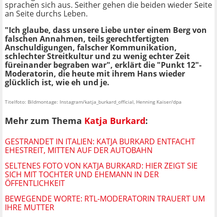
sprachen sich aus. Seither gehen die beiden wieder Seite
an Seite durchs Leben.
"Ich glaube, dass unsere Liebe unter einem Berg von
falschen Annahmen, teils gerechtfertigten
Anschuldigungen, falscher Kommunikation,
schlechter Streitkultur und zu wenig echter Zeit
füreinander begraben war", erklärt die "Punkt 12"-
Moderatorin, die heute mit ihrem Hans wieder
glücklich ist, wie eh und je.
Titelfoto: Bildmontage: Instagram/katja_burkard_official, Henning Kaiser/dpa
Mehr zum Thema
Katja Burkard
:
GESTRANDET IN ITALIEN: KATJA BURKARD ENTFACHT
EHESTREIT, MITTEN AUF DER AUTOBAHN
SELTENES FOTO VON KATJA BURKARD: HIER ZEIGT SIE
SICH MIT TOCHTER UND EHEMANN IN DER
ÖFFENTLICHKEIT
BEWEGENDE WORTE: RTL-MODERATORIN TRAUERT UM
IHRE MUTTER