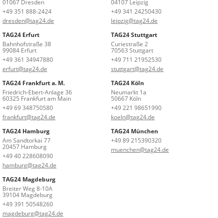
01067 Dresden
04107 Leipzig
+49 351 888-2424
+49 341 24250430
dresden@tag24.de
leipzig@tag24.de
TAG24 Erfurt
TAG24 Stuttgart
Bahnhofstraße 38
Curiestraße 2
99084 Erfurt
70563 Stuttgart
+49 361 34947880
+49 711 21952530
erfurt@tag24.de
stuttgart@tag24.de
TAG24 Frankfurt a. M.
TAG24 Köln
Friedrich-Ebert-Anlage 36
Neumarkt 1a
60325 Frankfurt am Main
50667 Köln
+49 69 348750580
+49 221 98651990
frankfurt@tag24.de
koeln@tag24.de
TAG24 Hamburg
TAG24 München
Am Sandtorkai 77
+49 89 215390320
20457 Hamburg
muenchen@tag24.de
+49 40 228608090
hamburg@tag24.de
TAG24 Magdeburg
Breiter Weg 8-10A
39104 Magdeburg
+49 391 50548260
magdeburg@tag24.de